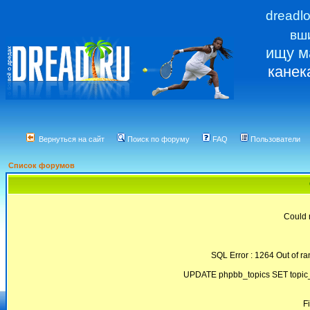
dreadl
вш
ищу м
канек
Вернуться на сайт
Поиск по форуму
FAQ
Пользователи
Список форумов
Could 
SQL Error : 1264 Out of ra
UPDATE phpbb_topics SET topic_
F