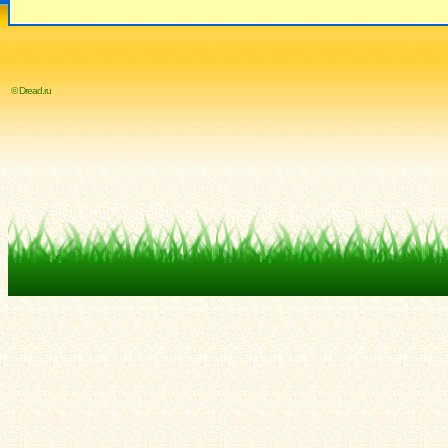
© Dread.ru