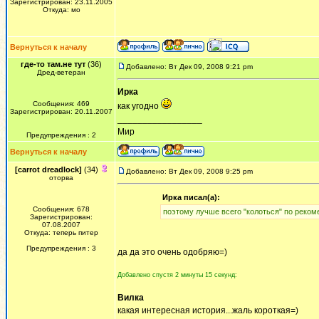
Зарегистрирован: 23.11.2005
Откуда: мо
Вернуться к началу
где-то там.не тут
(36)
Добавлено: Вт Дек 09, 2008 9:21 pm
Дред-ветеран
Ирка
Сообщения: 469
как угодно
Зарегистрирован: 20.11.2007
_________________
Мир
Предупреждения : 2
Вернуться к началу
[carrot dreadlock]
(34)
Добавлено: Вт Дек 09, 2008 9:25 pm
оторва
Ирка писал(а):
Сообщения: 678
поэтому лучше всего "колоться" по реко
Зарегистрирован:
07.08.2007
Откуда: теперь питер
Предупреждения : 3
да да это очень одобряю=)
Добавлено спустя 2 минуты 15 секунд:
Вилка
какая интересная история...жаль короткая=)