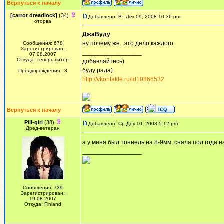
Вернуться к началу
[carrot dreadlock]
(34)
Добавлено: Вт Дек 09, 2008 10:36 pm
оторва
ДжаВуду
ну почему же...это дело каждого
Сообщения: 678
Зарегистрирован:
_________________
07.08.2007
Откуда: теперь питер
добавляйтесь)
буду рада)
Предупреждения : 3
http://vkontakte.ru/id10866532
Вернуться к началу
Pill-girl
(38)
Добавлено: Ср Дек 10, 2008 5:12 pm
Дред-ветеран
а у меня был тоннель на 8-9мм, сняла пол года на
_________________
Сообщения: 739
Зарегистрирован:
19.08.2007
Откуда: Finland