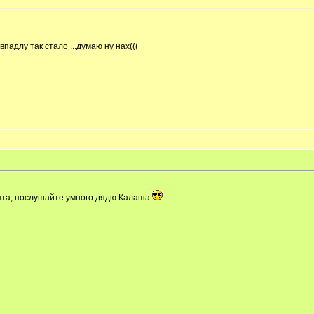
впадлу так стало ...думаю ну нах(((
бята, послушайте умного дядю Калаша