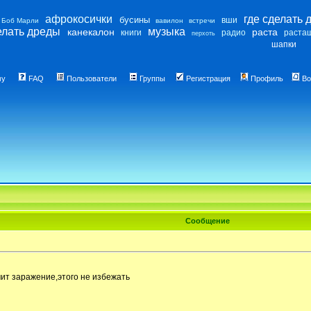
афрокосички
где сделать 
бусины
вши
Боб Марли
вавилон
встречи
елать дреды
музыка
канекалон
раста
книги
радио
раста
перхоть
шапки
му
FAQ
Пользователи
Группы
Регистрация
Профиль
Во
Сообщение
чит заражение,этого не избежать