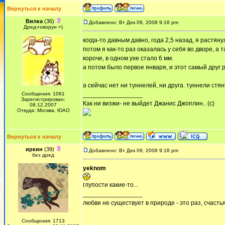
Вернуться к началу
Вилка
(36)
Добавлено: Вт Дек 09, 2008 9:18 pm
Дред-говорун =)
когда-то давным давно, года 2,5 назад, я растяну
потом я как-то раз оказалась у себя во дворе, а 
короче, в одном ухе стало 6 мм.
а потом было первое января, и этот самый друг 
а сейчас нет ни туннелей, ни друга. туннели стян
Сообщения: 1061
_________________
Зарегистрирован:
Как ни визжи- не выйдет Джанис Джоплин.. (с)
08.12.2007
Откуда: Москва, ЮАО
Вернуться к началу
иркин
(39)
Добавлено: Вт Дек 09, 2008 9:18 pm
без дред
yeknom
глупости какие-то...
_________________
любви не существует в природе - это раз, счастья
Сообщения: 1713