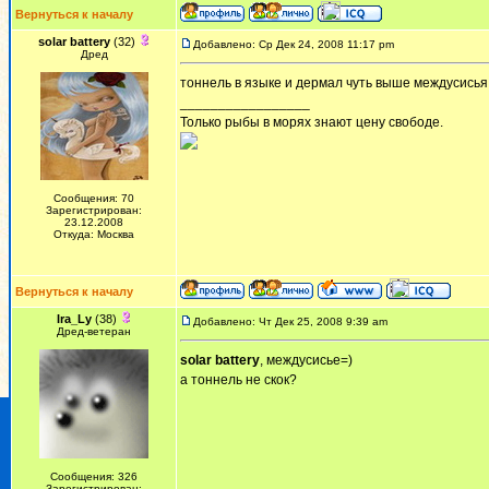
Вернуться к началу
solar battery
(32)
Добавлено: Ср Дек 24, 2008 11:17 pm
Дред
тоннель в языке и дермал чуть выше междусисья
_________________
Только рыбы в морях знают цену свободе.
Сообщения: 70
Зарегистрирован:
23.12.2008
Откуда: Москва
Вернуться к началу
Ira_Ly
(38)
Добавлено: Чт Дек 25, 2008 9:39 am
Дред-ветеран
solar battery
, междусисье=)
а тоннель не скок?
Сообщения: 326
Зарегистрирован: