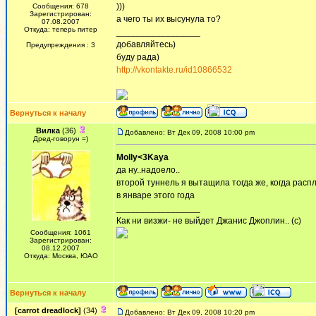
)))
Сообщения: 678
Зарегистрирован:
а чего ты их высунула то?
07.08.2007
Откуда: теперь питер
_________________
добавляйтесь)
Предупреждения : 3
буду рада)
http://vkontakte.ru/id10866532
Вернуться к началу
Вилка
(36)
Добавлено: Вт Дек 09, 2008 10:00 pm
Дред-говорун =)
Molly<3Kaya
да ну..надоело..
второй туннель я вытащила тогда же, когда рас
в январе этого года
_________________
Как ни визжи- не выйдет Джанис Джоплин.. (с)
Сообщения: 1061
Зарегистрирован:
08.12.2007
Откуда: Москва, ЮАО
Вернуться к началу
[carrot dreadlock]
(34)
Добавлено: Вт Дек 09, 2008 10:20 pm