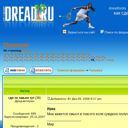
dreadlocks
как сд
Вернуться на сайт
Поиск по фору
Пирсинг
На страницу
Пред.
1
,
2
,
3
,
4
,
5
,
6
,
7
,
8
,
9
,
10
,
11
,
12
,
13
,
14
,
15
,
16
,
17
,
18
,
19
,
20
,
21
,
22
,
23
,
24
,
25
,
26
,
27
,
28
,
29
,
30
,
31
,
32
,
33
,
34
,
35
,
36
,
37
,
38
,
39
,
40
,
41
,
42
,
43
,
44
,
45
,
46
,
47
,
48
,
49
,
50
,
51
,
52
,
53
,
54
,
55
,
56
,
57
,
58
,
59
,
60
След.
Список форумов
->
Тусовка
Автор
где-то там.не тут
(36)
Добавлено: Вт Дек 09, 2008 9:17 pm
Дред-ветеран
Ирка
Сообщения: 469
Мне кажется смысл в том,что если суждено полу
Зарегистрирован: 20.11.2007
_________________
Мир
Предупреждения : 2