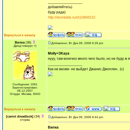
_________________
добавляйтесь)
буду рада)
http://vkontakte.ru/id10866532
Вернуться к началу
Вилка
(36)
Добавлено: Вт Дек 09, 2008 9:29 pm
Дред-говорун =)
Molly<3Kaya
нууу, там конечно много чего было, но не буду ж я
_________________
Как ни визжи- не выйдет Джанис Джоплин.. (с)
Сообщения: 1061
Зарегистрирован:
08.12.2007
Откуда: Москва, ЮАО
Вернуться к началу
[carrot dreadlock]
(34)
Добавлено: Вт Дек 09, 2008 9:44 pm
оторва
Вилка