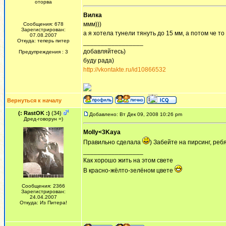
оторва
Вилка
ммм)))
Сообщения: 678
Зарегистрирован:
а я хотела тунели тянуть до 15 мм, а потом че то 
07.08.2007
Откуда: теперь питер
_________________
добавляйтесь)
Предупреждения : 3
буду рада)
http://vkontakte.ru/id10866532
Вернуться к началу
(: RastOK :)
(34)
Добавлено: Вт Дек 09, 2008 10:26 pm
Дред-говорун =)
Molly<3Kaya
Правильно сделала
) Забейте на пирсинг, ре
_________________
Как хорошо жить на этом свете
В красно-жёлто-зелёном цвете
Сообщения: 2366
Зарегистрирован:
24.04.2007
Откуда: Из Питера!