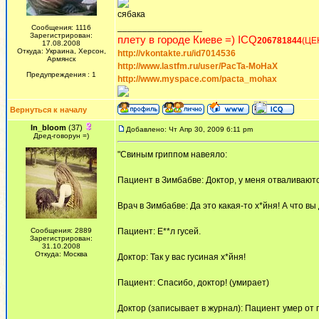
сябака
_________________
Сообщения: 1116
Зарегистрирован:
плету в городе Киеве =) ICQ
206781844
(ЦЕ
17.08.2008
Откуда: Украина, Херсон,
http://vkontakte.ru/id7014536
Армянск
http://www.lastfm.ru/user/PacTa-MoHaX
Предупреждения : 1
http://www.myspace.com/pacta_mohax
Вернуться к началу
In_bloom
(37)
Добавлено: Чт Апр 30, 2009 6:11 pm
Дред-говорун =)
"Свиным гриппом навеяло:
Пациент в Зимбабве: Доктор, у меня отваливают
Врач в Зимбабве: Да это какая-то х*йня! А что в
Сообщения: 2889
Пациент: Е**л гусей.
Зарегистрирован:
31.10.2008
Откуда: Москва
Доктор: Так у вас гусиная х*йня!
Пациент: Спасибо, доктор! (умирает)
Доктор (записывает в журнал): Пациент умер от г