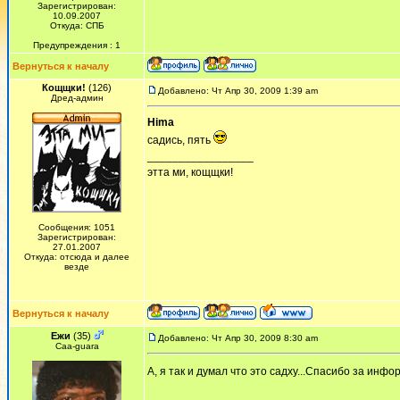
Зарегистрирован:
10.09.2007
Откуда: СПБ
Предупреждения : 1
Вернуться к началу
Кощщки!
(126)
Добавлено: Чт Апр 30, 2009 1:39 am
Дред-админ
Hima
садись, пять
_________________
этта ми, кощщки!
Сообщения: 1051
Зарегистрирован:
27.01.2007
Откуда: отсюда и далее
везде
Вернуться к началу
Ежи
(35)
Добавлено: Чт Апр 30, 2009 8:30 am
Сaa-guara
А, я так и думал что это садху...Спасибо за инф