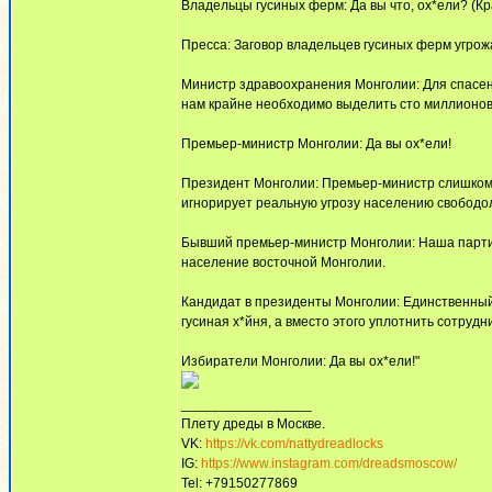
Владельцы гусиных ферм: Да вы что, ох*ели? (К
Пресса: Заговор владельцев гусиных ферм угро
Министр здравоохранения Монголии: Для спасен
нам крайне необходимо выделить сто миллионов
Премьер-министр Монголии: Да вы ох*ели!
Президент Монголии: Премьер-министр слишком п
игнорирует реальную угрозу населению свободо
Бывший премьер-министр Монголии: Наша партия 
население восточной Монголии.
Кандидат в президенты Монголии: Единственный
гусиная х*йня, а вместо этого уплотнить сотрудн
Избиратели Монголии: Да вы ох*ели!"
_________________
Плету дреды в Москве.
VK:
https://vk.com/nattydreadlocks
IG:
https://www.instagram.com/dreadsmoscow/
Tel: +79150277869