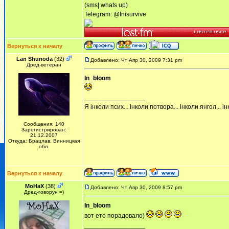
(sms| whats up)
Telegram: @Inisurvive
Вернуться к началу
Lan Shunoda
(32)
Добавлено: Чт Апр 30, 2009 7:31 pm
Дред-ветеран
In_bloom
_________________
Я інколи псих... інколи потвора... інколи янгол... інк
Сообщения: 140
Зарегистрирован:
21.12.2007
Откуда: Брацлав, Винницкая
обл.
Вернуться к началу
MoHaX
(38)
Добавлено: Чт Апр 30, 2009 8:57 pm
Дред-говорун =)
In_bloom
вот ето порадовало)
_________________