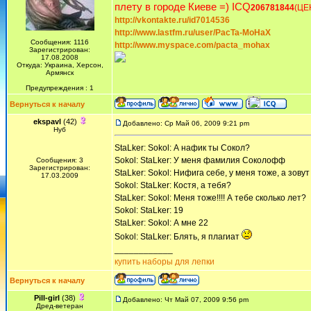
плету в городе Киеве =) ICQ
206781844
(ЦЕ
http://vkontakte.ru/id7014536
http://www.lastfm.ru/user/PacTa-MoHaX
Сообщения: 1116
http://www.myspace.com/pacta_mohax
Зарегистрирован:
17.08.2008
Откуда: Украина, Херсон,
Армянск
Предупреждения : 1
Вернуться к началу
ekspavl
(42)
Добавлено: Ср Май 06, 2009 9:21 pm
Нуб
StaLker: Sokol: А нафик ты Сокол?
Sokol: StaLker: У меня фамилия Соколофф
Сообщения: 3
Зарегистрирован:
StaLker: Sokol: Нифига себе, у меня тоже, а зовут
17.03.2009
Sokol: StaLker: Костя, а тебя?
StaLker: Sokol: Меня тоже!!!! А тебе сколько лет?
Sokol: StaLker: 19
StaLker: Sokol: А мне 22
Sokol: StaLker: Блять, я плагиат
____________
купить наборы для лепки
Вернуться к началу
Pill-girl
(38)
Добавлено: Чт Май 07, 2009 9:56 pm
Дред-ветеран