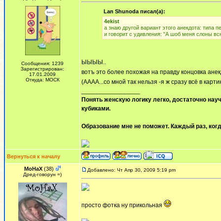
Lan Shunoda писал(а):
4ekist
а знаю другой вариант этого анекдота: типа п
и говорит с удивления: "А шоб меня слоны всю
ЫЫЫЫ..
Сообщения: 1239
Зарегистрирован:
вотъ это более похожая на правду концовка анек
17.01.2009
Откуда: МОСК
(АААА...со мной так нельзя -я ж сразу всё в картин
_________________
Понять женскую логику легко, достаточно науч
кубиками.
Образование мне не поможет. Каждый раз, когд
Вернуться к началу
MoHaX
(38)
Добавлено: Чт Апр 30, 2009 5:19 pm
Дред-говорун =)
просто фотка ну прикольная