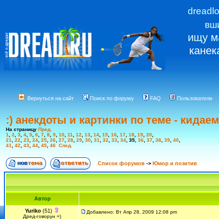
dreadl
вш
ищу м
канек
Вернуться на сайт
Поиск по форуму
FAQ
Пользователи
:) анекдоты и картинки по теме - кидае
На страницу
Пред.
1
,
2
,
3
,
4
,
5
,
6
,
7
,
8
,
9
,
10
,
11
,
12
,
13
,
14
,
15
,
16
,
17
,
18
,
19
,
20
,
21
,
22
,
23
,
24
,
25
,
26
,
27
,
28
,
29
,
30
,
31
,
32
,
33
,
34
,
35
,
36
,
37
,
38
,
39
,
40
,
41
,
42
,
43
,
44
,
45
,
46
След.
Список форумов
->
Юмор и позитив
Автор
Yuriko
(51)
Добавлено: Вт Апр 28, 2009 12:08 pm
Дред-говорун =)