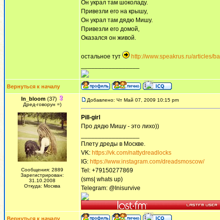
Он украл там шоколаду.
Привезли его на крышу,
Он украл там дядю Мишу.
Привезли его домой,
Оказался он живой.
остальное тут
http://www.speakrus.ru/articles/
_________________
Вернуться к началу
In_bloom
(37)
Добавлено: Чт Май 07, 2009 10:15 pm
Дред-говорун =)
Pill-girl
Про дядю Мишу - это лихо))
_________________
Плету дреды в Москве.
VK:
https://vk.com/nattydreadlocks
IG:
https://www.instagram.com/dreadsmoscow/
Сообщения: 2889
Tel: +79150277869
Зарегистрирован:
(sms| whats up)
31.10.2008
Откуда: Москва
Telegram: @Inisurvive
Вернуться к началу