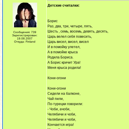
Детские считалки:
Борис
Раз, два, три, четыре, пять,
Шесть , семь, восемь, девять, десять,
Сообщения: 739
Зарегистрирован:
Царь велел себя повесить,
19.08.2007
Царь висел, висел, висел
Откуда: Finland
И в помойку улетел,
А в помойке крыса
Родила Бориса.
А Борис кричит Ура!
Меня крыса родила!
Кони-огони
Кони-огони
Сидели на балконе,
Чай пили,
По-турецки говорили:
- Чоби, ачоби,
Челябичи и чоби,
Челябичи и чоби,
Кончается игра!