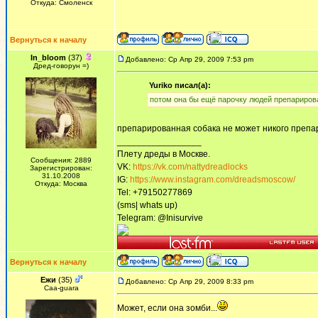
Откуда: Смоленск
Вернуться к началу
In_bloom
(37)
Добавлено: Ср Апр 29, 2009 7:53 pm
Дред-говорун =)
Yuriko писал(а):
потом она бы ещё парочку людей препариров
препарированная собака не может никого препа
_________________
Плету дреды в Москве.
Сообщения: 2889
VK:
https://vk.com/nattydreadlocks
Зарегистрирован:
31.10.2008
IG:
https://www.instagram.com/dreadsmoscow/
Откуда: Москва
Tel: +79150277869
(sms| whats up)
Telegram: @Inisurvive
Вернуться к началу
Ежи
(35)
Добавлено: Ср Апр 29, 2009 8:33 pm
Сaa-guara
Может, если она зомби...