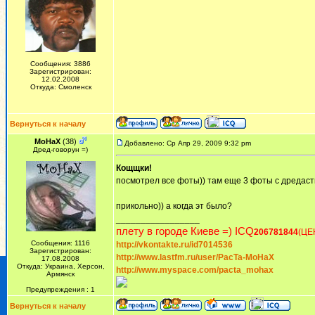
Сообщения: 3886
Зарегистрирован:
12.02.2008
Откуда: Смоленск
Вернуться к началу
MoHaX
(38)
Добавлено: Ср Апр 29, 2009 9:32 pm
Дред-говорун =)
Кощщки!
посмотрел все фоты)) там еще 3 фоты с дредаст
прикольно)) а когда эт было?
_________________
плету в городе Киеве =) ICQ
206781844
(ЦЕ
Сообщения: 1116
http://vkontakte.ru/id7014536
Зарегистрирован:
http://www.lastfm.ru/user/PacTa-MoHaX
17.08.2008
Откуда: Украина, Херсон,
http://www.myspace.com/pacta_mohax
Армянск
Предупреждения : 1
Вернуться к началу