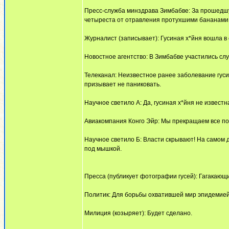
Пресс-служба минздрава Зимбабве: За прошедшую
четыреста от отравления протухшими бананами и
Журналист (записывает): Гусиная х*йня вошла в 
Новостное агентство: В Зимбабве участились сл
Телеканал: Неизвестное ранее заболевание гус
призывает не паниковать.
Научное светило А: Да, гусиная х*йня не известна
Авиакомпания Конго Эйр: Мы прекращаем все по
Научное светило Б: Власти скрывают! На самом д
под мышкой.
Пресса (публикует фотографии гусей): Гагакающ
Политик: Для борьбы охватившей мир эпидемией 
Милиция (козыряет): Будет сделано.