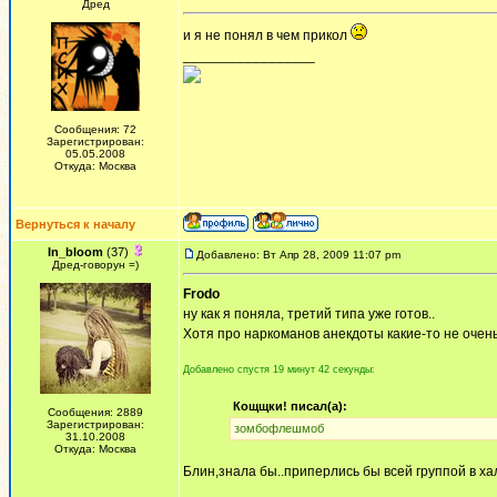
Дред
и я не понял в чем прикол
_________________
Сообщения: 72
Зарегистрирован:
05.05.2008
Откуда: Москва
Вернуться к началу
In_bloom
(37)
Добавлено: Вт Апр 28, 2009 11:07 pm
Дред-говорун =)
Frodo
ну как я поняла, третий типа уже готов..
Хотя про наркоманов анекдоты какие-то не очен
Добавлено спустя 19 минут 42 секунды:
Кощщки! писал(а):
Сообщения: 2889
Зарегистрирован:
зомбофлешмоб
31.10.2008
Откуда: Москва
Блин,знала бы..приперлись бы всей группой в х
_________________