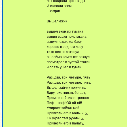
Мы набрали в рот воды
И сказали всем:
- Замри!
Вышел ежик
вышел ежик из тумана
выпил водки полстакана
вынул ножик, колбасу
хорошо в родном лесу
тихо песню затянул
о несбывшемся всплакнул
посмотрел в пустой стакан
и опять ушел в туман..
Раз, два, три, четыре, пять
Раз, два, три, четыре, пять,
Вышел зайчик погулять.
Вдруг охотник выбегает,
Прямо в зайчика стреляет.
Пиф – паф! Ой-ой-ой!
Умирает зайчик мой.
Привезли его в больницу,
Он украл там рукавицу,
Привезли его в палату,