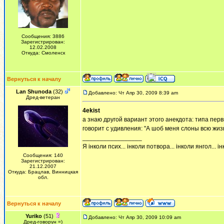
Сообщения: 3886
Зарегистрирован:
12.02.2008
Откуда: Смоленск
Вернуться к началу
Lan Shunoda
(32)
Добавлено: Чт Апр 30, 2009 8:39 am
Дред-ветеран
4ekist
а знаю другой вариант этого анекдота: типа перв
говорит с удивления: "А шоб меня слоны всю жизн
_________________
Я інколи псих... інколи потвора... інколи янгол... інк
Сообщения: 140
Зарегистрирован:
21.12.2007
Откуда: Брацлав, Винницкая
обл.
Вернуться к началу
Yuriko
(51)
Добавлено: Чт Апр 30, 2009 10:09 am
Дред-говорун =)