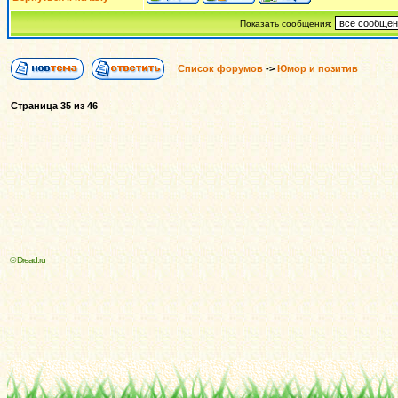
Показать сообщения:
Список форумов
->
Юмор и позитив
Страница
35
из
46
© Dread.ru