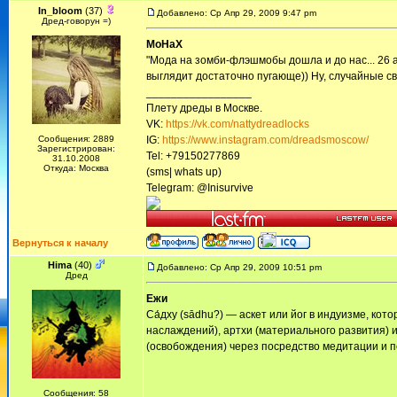
In_bloom
(37)
Добавлено: Ср Апр 29, 2009 9:47 pm
Дред-говорун =)
MoHaX
"Мода на зомби-флэшмобы дошла и до нас... 26 
выглядит достаточно пугающе)) Ну, случайные сви
_________________
Плету дреды в Москве.
VK:
https://vk.com/nattydreadlocks
Сообщения: 2889
IG:
https://www.instagram.com/dreadsmoscow/
Зарегистрирован:
Tel: +79150277869
31.10.2008
Откуда: Москва
(sms| whats up)
Telegram: @Inisurvive
Вернуться к началу
Hima
(40)
Добавлено: Ср Апр 29, 2009 10:51 pm
Дред
Ежи
Са́дху (sādhu?) — аскет или йог в индуизме, ко
наслаждений), артхи (материального развития) 
(освобождения) через посредство медитации и п
Сообщения: 58