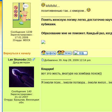
ЫЫЫЫ....
позитивненько так...с юмором...
_________________
Понять женскую логику легко, достаточно науч
кубиками.
Сообщения: 1239
Образование мне не поможет. Каждый раз, когд
Зарегистрирован:
17.01.2009
Откуда: МОСК
Вернуться к началу
Lan Shunoda
(32)
Добавлено: Вт Апр 28, 2009 12:14 pm
Дред-ветеран
Кощщки!
вот это жесть, внатуре на зомбака похож))
_________________
Я інколи псих... інколи потвора... інколи янгол... інк
Сообщения: 140
Зарегистрирован:
21.12.2007
Откуда: Брацлав, Винницкая
обл.