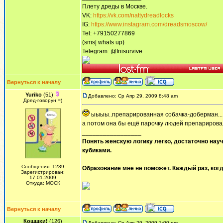
Плету дреды в Москве.
VK:
https://vk.com/nattydreadlocks
IG:
https://www.instagram.com/dreadsmoscow/
Tel: +79150277869
(sms| whats up)
Telegram: @Inisurvive
Вернуться к началу
Yuriko
(51)
Добавлено: Ср Апр 29, 2009 8:48 am
Дред-говорун =)
ыыыы..препарированная собачка-доберман...
а потом она бы ещё парочку людей препарировал
_________________
Понять женскую логику легко, достаточно науч
кубиками.
Сообщения: 1239
Образование мне не поможет. Каждый раз, когд
Зарегистрирован:
17.01.2009
Откуда: МОСК
Вернуться к началу
Кощщки!
(126)
Добавлено: Ср Апр 29, 2009 1:00 pm