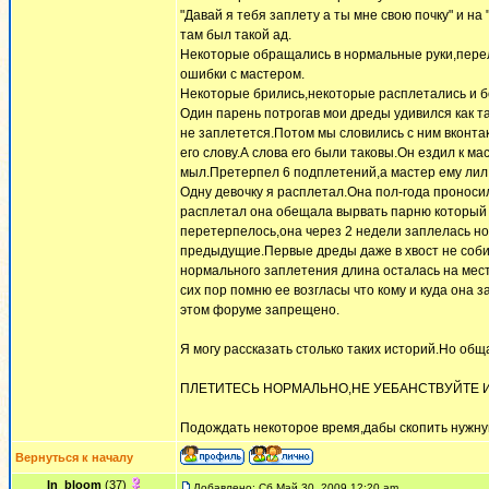
"Давай я тебя заплету а ты мне свою почку" и на
там был такой ад.
Некоторые обращались в нормальные руки,перел
ошибки с мастером.
Некоторые брились,некоторые расплетались и бо
Один парень потрогав мои дреды удивился как т
не заплетется.Потом мы словились с ним вконтак
его слову.А слова его были таковы.Он ездил к м
мыл.Претерпел 6 подплетений,а мастер ему лил в
Одну девочку я расплетал.Она пол-года проносил
расплетал она обещала вырвать парню который е
перетерпелось,она через 2 недели заплелась но
предыдущие.Первые дреды даже в хвост не соби
нормального заплетения длина осталась на мест
сих пор помню ее возгласы что кому и куда она з
этом форуме запрещено.
Я могу рассказать столько таких историй.Но общ
ПЛЕТИТЕСЬ НОРМАЛЬНО,НЕ УЕБАНСТВУЙТЕ И
Подождать некоторое время,дабы скопить нужную
Вернуться к началу
In_bloom
(37)
Добавлено: Сб Май 30, 2009 12:20 am