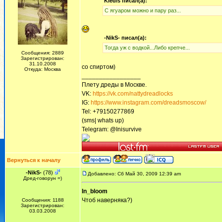
Kiedis писал(а):
С ягуаром можно и пару раз...
-NikS- писал(а):
Тогда уж с водкой...Либо крепче...
Сообщения: 2889
Зарегистрирован:
31.10.2008
со спиртом)
Откуда: Москва
_________________
Плету дреды в Москве.
VK:
https://vk.com/nattydreadlocks
IG:
https://www.instagram.com/dreadsmoscow/
Tel: +79150277869
(sms| whats up)
Telegram: @Inisurvive
Вернуться к началу
-NikS-
(78)
Добавлено: Сб Май 30, 2009 12:39 am
Дред-говорун =)
In_bloom
Чтоб наверняка?)
Сообщения: 1188
Зарегистрирован:
03.03.2008