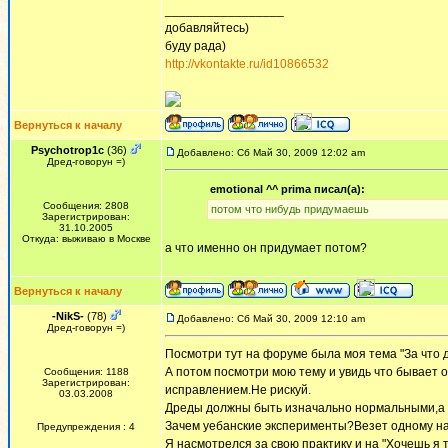
_________________
добавляйтесь)
буду рада)
http://vkontakte.ru/id10866532
Вернуться к началу
Psychotrop1c
(36)
Добавлено: Сб Май 30, 2009 12:02 am
Дред-говорун =)
emotional ^^ prima писал(а):
Сообщения: 2808
потом что нибудь придумаешь
Зарегистрирован:
31.10.2005
Откуда: выживаю в Москве
а что именно он придумает потом?
Вернуться к началу
-NikS-
(78)
Добавлено: Сб Май 30, 2009 12:10 am
Дред-говорун =)
Посмотри тут на форуме была моя тема "За что 
А потом посмотри мою тему и увидь что бывает о
Сообщения: 1188
Зарегистрирован:
исправлением.Не рискуй.
03.03.2008
Дреды должны быть изначально нормальными,а 
Зачем уебанские эксперименты?Везет одному на
Предупреждения : 4
Я насмотрелся за свою практику и на "Хочешь я т