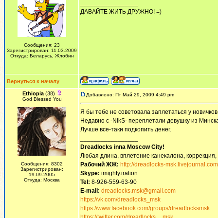
_________________
ДАВАЙТЕ ЖИТЬ ДРУЖНО! =)
Сообщения: 23
Зарегистрирован: 11.03.2009
Откуда: Беларусь, Жлобин
Вернуться к началу
Ethiopia
(38)
Добавлено: Пт Май 29, 2009 4:49 pm
God Blessed You
Я бы тебе не советовала заплетаться у новичков 
Недавно с -NikS- переплетали девушку из Минска
Лучше все-таки подкопить денег.
_________________
Dreadlocks inna Moscow Сity!
Любая длина, вплетение канекалона, коррекция,
Сообщения: 8302
Рабочий ЖЖ:
http://dreadlocks-msk.livejournal.com
Зарегистрирован:
Skype:
imighty.iration
19.09.2005
Откуда: Москва
Tel:
8-926-559-63-90
E-mail:
dreadlocks.msk@gmail.com
https://vk.com/dreadlocks_msk
https://www.facebook.com/groups/dreadlocksmsk
https://twitter.com/dreadlocks__msk