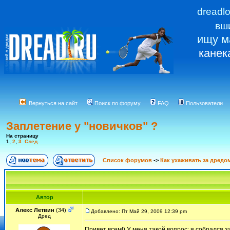
dreadl
вш
ищу м
канек
Вернуться на сайт
Поиск по форуму
FAQ
Пользователи
Заплетение у "новичков" ?
На страницу
1
,
2
,
3
След.
Список форумов
->
Как ухаживать за дредо
Автор
Алекс Летвин
(34)
Добавлено: Пт Май 29, 2009 12:39 pm
Дред
Привет всем!) У меня такой вопрос: я собрался з