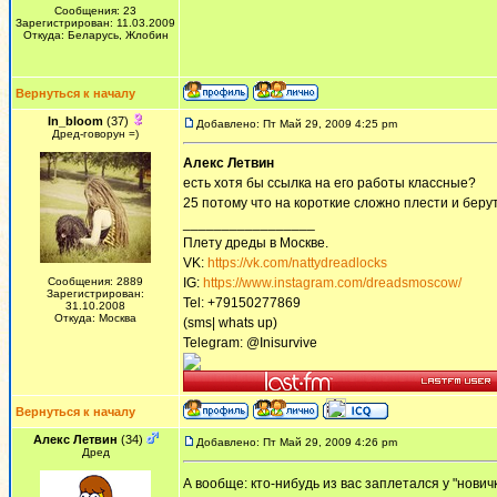
Сообщения: 23
Зарегистрирован: 11.03.2009
Откуда: Беларусь, Жлобин
Вернуться к началу
In_bloom
(37)
Добавлено: Пт Май 29, 2009 4:25 pm
Дред-говорун =)
Алекс Летвин
есть хотя бы ссылка на его работы классные?
25 потому что на короткие сложно плести и бер
_________________
Плету дреды в Москве.
VK:
https://vk.com/nattydreadlocks
Сообщения: 2889
IG:
https://www.instagram.com/dreadsmoscow/
Зарегистрирован:
Tel: +79150277869
31.10.2008
Откуда: Москва
(sms| whats up)
Telegram: @Inisurvive
Вернуться к началу
Алекс Летвин
(34)
Добавлено: Пт Май 29, 2009 4:26 pm
Дред
А вообще: кто-нибудь из вас заплетался у "нович