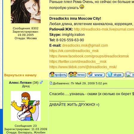
Раньше плел Рома Очень, но сейчас он больше му
попробую узнать
_________________
Dreadlocks inna Moscow Сity!
Любая длина, вплетение канекалона, коррекция,
Сообщения: 8302
Рабочий ЖЖ:
http://dreadlocks-msk.livejournal.com
Зарегистрирован:
Skype:
imighty.iration
19.09.2005
Откуда: Москва
Tel:
8-926-559-63-90
E-mail:
dreadlocks.msk@gmail.com
https://vk.com/dreadlocks_msk
https://www.facebook.com/groups/dreadlocksmsk
https://twitter.com/dreadlocks__msk
https://www.tiktok.com/@dreadlocks_msk/
Вернуться к началу
Алекс Летвин
(34)
Добавлено: Пт Май 29, 2009 5:02 pm
Дред
Спасибо......узнаешь - скажи (и сколько он берет $
_________________
ДАВАЙТЕ ЖИТЬ ДРУЖНО! =)
Сообщения: 23
Зарегистрирован: 11.03.2009
Откуда: Беларусь, Жлобин