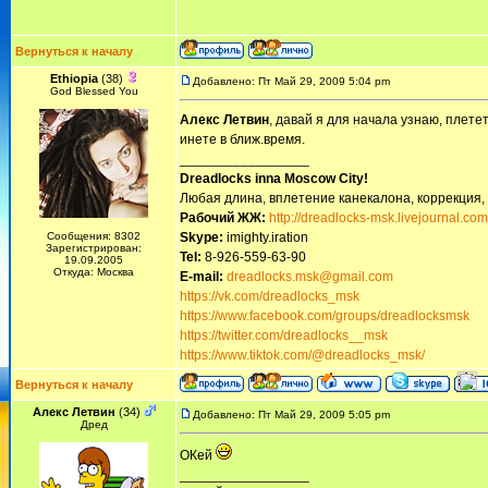
Вернуться к началу
Ethiopia
(38)
Добавлено: Пт Май 29, 2009 5:04 pm
God Blessed You
Алекс Летвин
, давай я для начала узнаю, плетет
инете в ближ.время.
_________________
Dreadlocks inna Moscow Сity!
Любая длина, вплетение канекалона, коррекция,
Рабочий ЖЖ:
http://dreadlocks-msk.livejournal.com
Сообщения: 8302
Skype:
imighty.iration
Зарегистрирован:
Tel:
8-926-559-63-90
19.09.2005
Откуда: Москва
E-mail:
dreadlocks.msk@gmail.com
https://vk.com/dreadlocks_msk
https://www.facebook.com/groups/dreadlocksmsk
https://twitter.com/dreadlocks__msk
https://www.tiktok.com/@dreadlocks_msk/
Вернуться к началу
Алекс Летвин
(34)
Добавлено: Пт Май 29, 2009 5:05 pm
Дред
ОКей
_________________