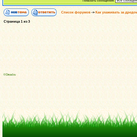
Показать сообщения:
Список форумов
->
Как ухаживать за дредо
Страница
1
из
3
© Dread.ru