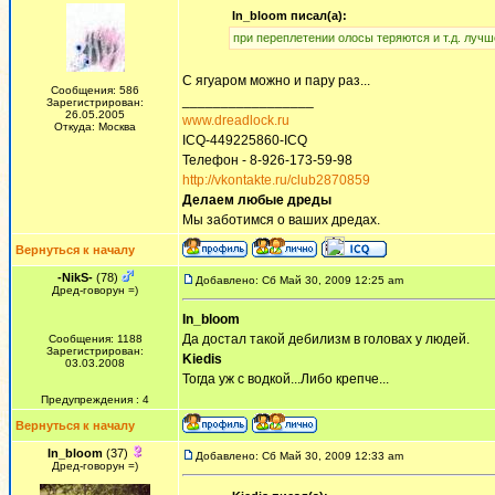
In_bloom писал(а):
при переплетении олосы теряются и т.д. лучш
С ягуаром можно и пару раз...
Сообщения: 586
_________________
Зарегистрирован:
26.05.2005
www.dreadlock.ru
Откуда: Москва
ICQ-449225860-ICQ
Телефон - 8-926-173-59-98
http://vkontakte.ru/club2870859
Делаем любые дреды
Мы заботимся о ваших дредах.
Вернуться к началу
-NikS-
(78)
Добавлено: Сб Май 30, 2009 12:25 am
Дред-говорун =)
In_bloom
Да достал такой дебилизм в головах у людей.
Сообщения: 1188
Зарегистрирован:
Kiedis
03.03.2008
Тогда уж с водкой...Либо крепче...
Предупреждения : 4
Вернуться к началу
In_bloom
(37)
Добавлено: Сб Май 30, 2009 12:33 am
Дред-говорун =)