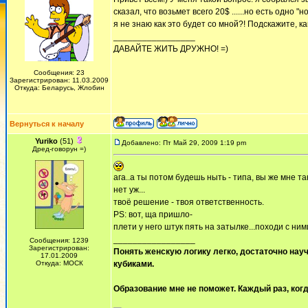
сказал, что возьмет всего 20$ ......но есть одно 
я не знаю как это будет со мной?! Подскажите, ка
_________________
ДАВАЙТЕ ЖИТЬ ДРУЖНО! =)
Сообщения: 23
Зарегистрирован: 11.03.2009
Откуда: Беларусь, Жлобин
Вернуться к началу
Yuriko
(51)
Добавлено: Пт Май 29, 2009 1:19 pm
Дред-говорун =)
ага..а ты потом будешь ныть - типа, вы же мне та
нет уж...
твоё решение - твоя ответственность.
PS: вот, ща пришло-
плети у него штук пять на затылке...походи с ни
_________________
Сообщения: 1239
Зарегистрирован:
Понять женскую логику легко, достаточно науч
17.01.2009
Откуда: МОСК
кубиками.
Образование мне не поможет. Каждый раз, когд