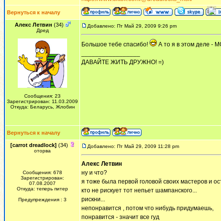
Вернуться к началу
Алекс Летвин
(34)
Добавлено: Пт Май 29, 2009 9:26 pm
Дред
Большое тебе спасибо!
А то я в этом деле - 
_________________
ДАВАЙТЕ ЖИТЬ ДРУЖНО! =)
Сообщения: 23
Зарегистрирован: 11.03.2009
Откуда: Беларусь, Жлобин
Вернуться к началу
[carrot dreadlock]
(34)
Добавлено: Пт Май 29, 2009 11:28 pm
оторва
Алекс Летвин
ну и что?
Сообщения: 678
Зарегистрирован:
я тоже была первой головой своих мастеров и ос
07.08.2007
Откуда: теперь питер
кто не рискует тот непьет шампанского...
рискни...
Предупреждения : 3
непонравится , потом что нибудь придумаешь,
понравится - значит все гуд