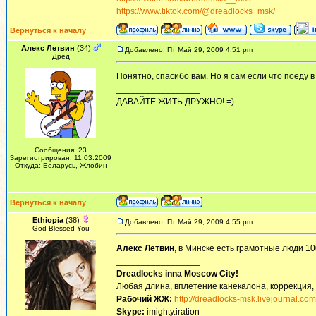
https://www.tiktok.com/@dreadlocks_msk/
Вернуться к началу
Алекс Летвин
(34)
Добавлено: Пт Май 29, 2009 4:51 pm
Дред
Понятно, спасибо вам. Но я сам если что поеду 
_________________
ДАВАЙТЕ ЖИТЬ ДРУЖНО! =)
Сообщения: 23
Зарегистрирован: 11.03.2009
Откуда: Беларусь, Жлобин
Вернуться к началу
Ethiopia
(38)
Добавлено: Пт Май 29, 2009 4:55 pm
God Blessed You
Алекс Летвин
, в Минске есть грамотные люди 
_________________
Dreadlocks inna Moscow Сity!
Любая длина, вплетение канекалона, коррекция,
Рабочий ЖЖ:
http://dreadlocks-msk.livejournal.com
Skype:
imighty.iration