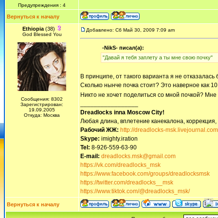
Предупреждения : 4
Вернуться к началу
Ethiopia
(38)
Добавлено: Сб Май 30, 2009 7:09 am
God Blessed You
-NikS- писал(а):
"Давай я тебя заплету а ты мне свою почку"
В принципе, от такого варианта я не отказалась 
Сколько нынче почка стоит? Это наверное как 10 
Никто не хочет поделиться со мной почкой? Мне
Сообщения: 8302
_________________
Зарегистрирован:
19.09.2005
Dreadlocks inna Moscow Сity!
Откуда: Москва
Любая длина, вплетение канекалона, коррекция,
Рабочий ЖЖ:
http://dreadlocks-msk.livejournal.com
Skype:
imighty.iration
Tel:
8-926-559-63-90
E-mail:
dreadlocks.msk@gmail.com
https://vk.com/dreadlocks_msk
https://www.facebook.com/groups/dreadlocksmsk
https://twitter.com/dreadlocks__msk
https://www.tiktok.com/@dreadlocks_msk/
Вернуться к началу