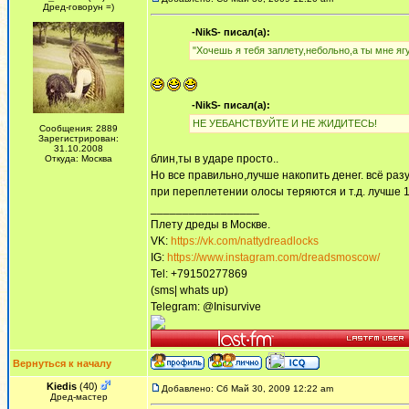
Дред-говорун =)
-NikS- писал(а):
"Хочешь я тебя заплету,небольно,а ты мне яг
-NikS- писал(а):
НЕ УЕБАНСТВУЙТЕ И НЕ ЖИДИТЕСЬ!
Сообщения: 2889
Зарегистрирован:
31.10.2008
блин,ты в ударе просто..
Откуда: Москва
Но все правильно,лучше накопить денег. всё разу
при переплетении олосы теряются и т.д. лучше 1
_________________
Плету дреды в Москве.
VK:
https://vk.com/nattydreadlocks
IG:
https://www.instagram.com/dreadsmoscow/
Tel: +79150277869
(sms| whats up)
Telegram: @Inisurvive
Вернуться к началу
Kiedis
(40)
Добавлено: Сб Май 30, 2009 12:22 am
Дред-мастер