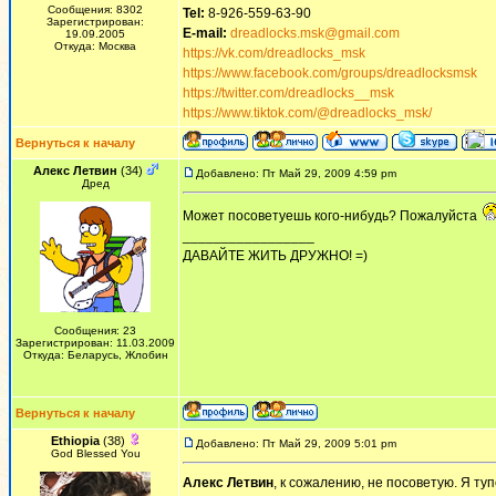
Сообщения: 8302
Tel:
8-926-559-63-90
Зарегистрирован:
E-mail:
dreadlocks.msk@gmail.com
19.09.2005
Откуда: Москва
https://vk.com/dreadlocks_msk
https://www.facebook.com/groups/dreadlocksmsk
https://twitter.com/dreadlocks__msk
https://www.tiktok.com/@dreadlocks_msk/
Вернуться к началу
Алекс Летвин
(34)
Добавлено: Пт Май 29, 2009 4:59 pm
Дред
Может посоветуешь кого-нибудь? Пожалуйста
_________________
ДАВАЙТЕ ЖИТЬ ДРУЖНО! =)
Сообщения: 23
Зарегистрирован: 11.03.2009
Откуда: Беларусь, Жлобин
Вернуться к началу
Ethiopia
(38)
Добавлено: Пт Май 29, 2009 5:01 pm
God Blessed You
Алекс Летвин
, к сожалению, не посоветую. Я ту