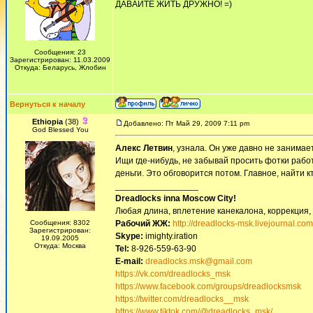
ДАВАЙТЕ ЖИТЬ ДРУЖНО! =)
Сообщения: 23
Зарегистрирован: 11.03.2009
Откуда: Беларусь, Жлобин
Вернуться к началу
Ethiopia
(38)
Добавлено: Пт Май 29, 2009 7:11 pm
God Blessed You
Алекс Летвин
, узнала. Он уже давно не занимает
Ищи где-нибудь, не забывай просить фотки работ 
деньги. Это обговорится потом. Главное, найти к
_________________
Dreadlocks inna Moscow Сity!
Любая длина, вплетение канекалона, коррекция,
Сообщения: 8302
Рабочий ЖЖ:
http://dreadlocks-msk.livejournal.com
Зарегистрирован:
Skype:
imighty.iration
19.09.2005
Откуда: Москва
Tel:
8-926-559-63-90
E-mail:
dreadlocks.msk@gmail.com
https://vk.com/dreadlocks_msk
https://www.facebook.com/groups/dreadlocksmsk
https://twitter.com/dreadlocks__msk
https://www.tiktok.com/@dreadlocks_msk/