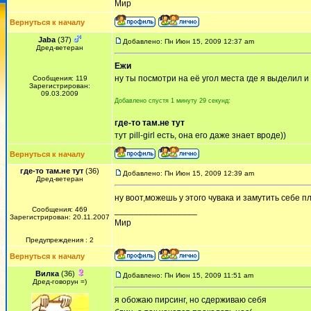
Мир
Вернуться к началу
Jaba
(37)
Добавлено: Пн Июн 15, 2009 12:37 am
Дред-ветеран
Ежи
ну ты посмотри на её угол места где я выделил 
Сообщения: 119
Зарегистрирован:
09.03.2009
Добавлено спустя 1 минуту 29 секунд:
где-то там.не тут
тут pill-girl есть, она его даже знает вроде))
Вернуться к началу
где-то там.не тут
(36)
Добавлено: Пн Июн 15, 2009 12:39 am
Дред-ветеран
ну воот,можешь у этого чувака и замутить себе п
Сообщения: 469
_________________
Зарегистрирован: 20.11.2007
Мир
Предупреждения : 2
Вернуться к началу
Вилка
(36)
Добавлено: Пн Июн 15, 2009 11:51 am
Дред-говорун =)
я обожаю пирсинг, но сдерживаю себя