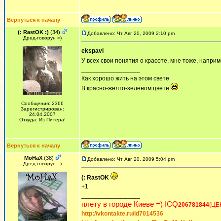
Вернуться к началу
(: RastOK :)
(34)
Добавлено: Чт Авг 20, 2009 2:10 pm
Дред-говорун =)
ekspavl
У всех свои понятия о красоте, мне тоже, наприм
_________________
Как хорошо жить на этом свете
В красно-жёлто-зелёном цвете
Сообщения: 2366
Зарегистрирован:
24.04.2007
Откуда: Из Питера!
Вернуться к началу
MoHaX
(38)
Добавлено: Чт Авг 20, 2009 5:04 pm
Дред-говорун =)
(: RastOK
+1
_________________
плету в городе Киеве =) ICQ
206781844
(ЦЕ
http://vkontakte.ru/id7014536