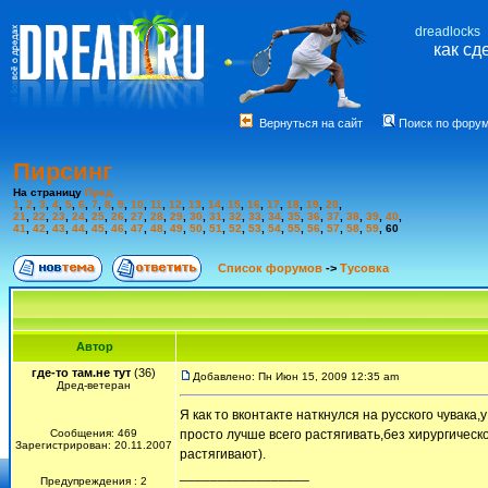
dreadlocks
как сд
Вернуться на сайт
Поиск по фору
Пирсинг
На страницу
Пред.
1
,
2
,
3
,
4
,
5
,
6
,
7
,
8
,
9
,
10
,
11
,
12
,
13
,
14
,
15
,
16
,
17
,
18
,
19
,
20
,
21
,
22
,
23
,
24
,
25
,
26
,
27
,
28
,
29
,
30
,
31
,
32
,
33
,
34
,
35
,
36
,
37
,
38
,
39
,
40
,
41
,
42
,
43
,
44
,
45
,
46
,
47
,
48
,
49
,
50
,
51
,
52
,
53
,
54
,
55
,
56
,
57
,
58
,
59
,
60
Список форумов
->
Тусовка
Автор
где-то там.не тут
(36)
Добавлено: Пн Июн 15, 2009 12:35 am
Дред-ветеран
Я как то вконтакте наткнулся на русского чувака,
Сообщения: 469
просто лучше всего растягивать,без хирургическ
Зарегистрирован: 20.11.2007
растягивают).
_________________
Предупреждения : 2