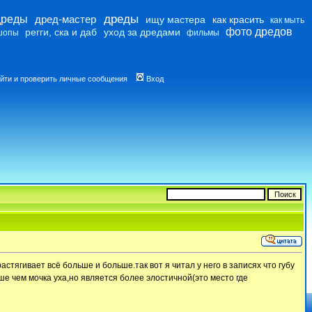
дреды
дреды
дред-мастер
ищу мастера
как красить
как мыть
фото дредов
регги, ска и даб
уход за дредами
шопы
фильмы
йти и проверить личные сообщения
Вход
растягивает всё больше и больше.так вот я читал у него в записях что губу
ше чем мочка уха,но является более элостичной(это место где