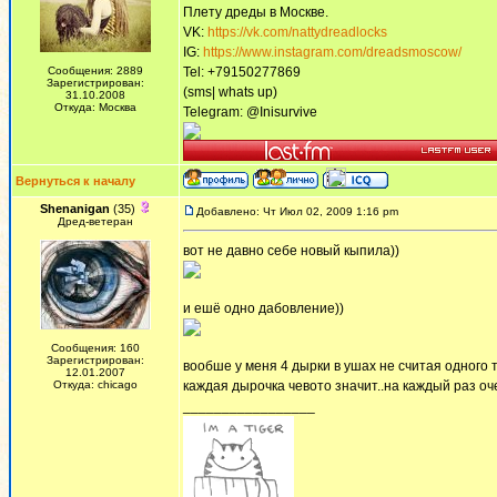
Плету дреды в Москве.
VK:
https://vk.com/nattydreadlocks
IG:
https://www.instagram.com/dreadsmoscow/
Сообщения: 2889
Tel: +79150277869
Зарегистрирован:
(sms| whats up)
31.10.2008
Откуда: Москва
Telegram: @Inisurvive
Вернуться к началу
Shenanigan
(35)
Добавлено: Чт Июл 02, 2009 1:16 pm
Дред-ветеран
вот не давно себе новый кыпила))
и ешё одно дабовление))
Сообщения: 160
Зарегистрирован:
вообше у меня 4 дырки в ушах не считая одного ту
12.01.2007
Откуда: chicago
каждая дырочка чевото значит..на каждый раз оче
_________________