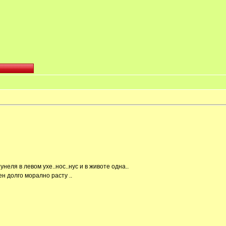
неля в левом ухе..нос..нус и в животе одна..
н долго морално расту ..