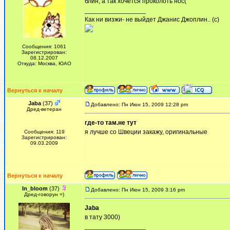
блин, а так хочется проколоть нос(
_________________
Как ни визжи- не выйдет Джанис Джоплин.. (с)
Сообщения: 1061
Зарегистрирован:
08.12.2007
Откуда: Москва, ЮАО
Вернуться к началу
Jaba
(37)
Добавлено: Пн Июн 15, 2009 12:28 pm
Дред-ветеран
где-то там.не тут
я лучше со Швеции закажу, оригинальные
Сообщения: 119
Зарегистрирован:
09.03.2009
Вернуться к началу
In_bloom
(37)
Добавлено: Пн Июн 15, 2009 3:16 pm
Дред-говорун =)
Jaba
в тату 3000)
_________________