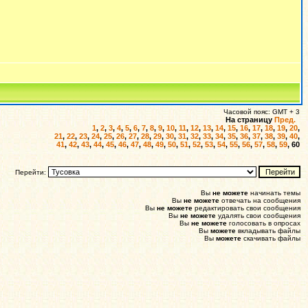
Часовой пояс: GMT + 3
На страницу
Пред.
1
,
2
,
3
,
4
,
5
,
6
,
7
,
8
,
9
,
10
,
11
,
12
,
13
,
14
,
15
,
16
,
17
,
18
,
19
,
20
,
21
,
22
,
23
,
24
,
25
,
26
,
27
,
28
,
29
,
30
,
31
,
32
,
33
,
34
,
35
,
36
,
37
,
38
,
39
,
40
,
41
,
42
,
43
,
44
,
45
,
46
,
47
,
48
,
49
,
50
,
51
,
52
,
53
,
54
,
55
,
56
,
57
,
58
,
59
,
60
Перейти:
Вы
не можете
начинать темы
Вы
не можете
отвечать на сообщения
Вы
не можете
редактировать свои сообщения
Вы
не можете
удалять свои сообщения
Вы
не можете
голосовать в опросах
Вы
можете
вкладывать файлы
Вы
можете
скачивать файлы