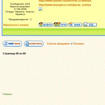
http://www.lastfm.ru/user/PacTa-MoHaX
Сообщения: 1116
http://www.myspace.com/pacta_mohax
Зарегистрирован:
17.08.2008
Откуда: Украина, Херсон,
Армянск
Предупреждения : 1
Вернуться к началу
Список форумов
->
Тусовка
Страница
60
из
60
© Dread.ru