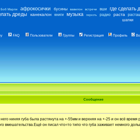
афрокосички
где сделать 
бусины
вши
Боб Марли
вавилон
встречи
елать дреды
музыка
канекалон
раста
книги
радио
раста
перхоть
шапки
му
FAQ
Пользователи
Группы
Регистрация
Профиль
Во
Сообщение
у него ниняя губа была растянута на +-55мм и верхняя на +-25 и он всё время 
ого вмешательства.Ещё он писал что=то типо что губа заживает немного доль