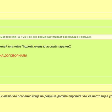
мм и верхняя на +-25 и он всё время растягивает всё больше и больше.
 Женей ник нейм Пиджей, очень классный паренек))
НА ДОГОВОРНАЯ)!
 я считаю это особенно когда на девушке дофига пирсинга это же настоящее у