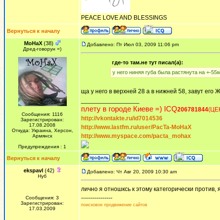
PEACE LOVE AND BLESSINGS
Вернуться к началу
MoHaX
(38)
Добавлено: Пт Июл 03, 2009 11:06 pm
Дред-говорун =)
где-то там.не тут писал(а):
у него ниняя губа была растянута на +-55
ща у него в верхней 28 а в нижней 58, завут его
_________________
плету в городе Киеве =) ICQ
206781844
(ЦЕ
Сообщения: 1116
http://vkontakte.ru/id7014536
Зарегистрирован:
17.08.2008
http://www.lastfm.ru/user/PacTa-MoHaX
Откуда: Украина, Херсон,
http://www.myspace.com/pacta_mohax
Армянск
Предупреждения : 1
Вернуться к началу
ekspavl
(42)
Добавлено: Чт Авг 20, 2009 10:30 am
Нуб
лично я отношксь к этому категорически против,
----------------
Сообщения: 3
Зарегистрирован:
поисковое продвижение сайтов
17.03.2009