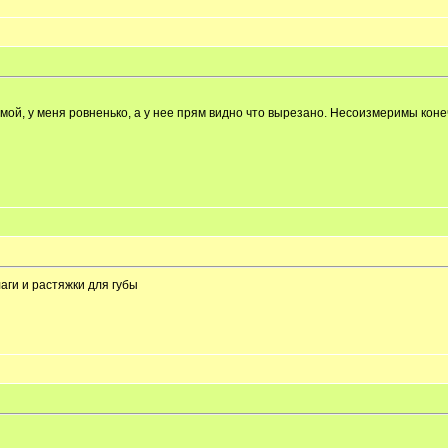
и мой, у меня ровненько, а у нее прям видно что вырезано. Несоизмеримы кон
лаги и растяжки для губы