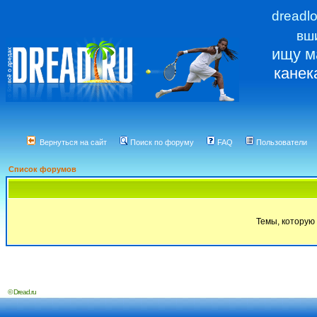
dreadl
вш
ищу м
канек
Вернуться на сайт
Поиск по форуму
FAQ
Пользователи
Список форумов
Темы, которую 
© Dread.ru