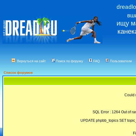
dreadl
вш
ищу м
канек
Вернуться на сайт
Поиск по форуму
FAQ
Пользователи
Список форумов
Could 
SQL Error : 1264 Out of ra
UPDATE phpbb_topics SET topic_
F