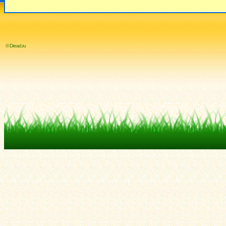
© Dread.ru