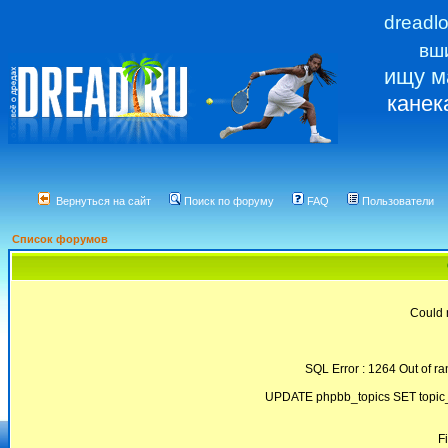
dreadl
вш
ищу м
канек
Вернуться на сайт
Поиск по форуму
FAQ
Пользователи
Список форумов
Could 
SQL Error : 1264 Out of ra
UPDATE phpbb_topics SET topic_
F