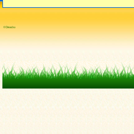
© Dread.ru