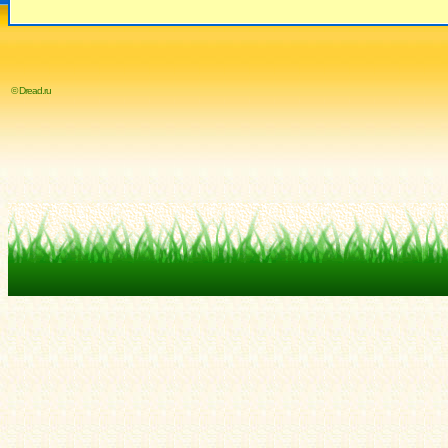
© Dread.ru