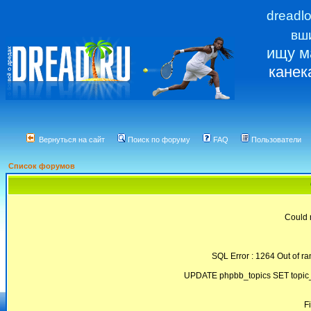
dreadl
вш
ищу м
канек
Вернуться на сайт
Поиск по форуму
FAQ
Пользователи
Список форумов
Could 
SQL Error : 1264 Out of ra
UPDATE phpbb_topics SET topic_
F