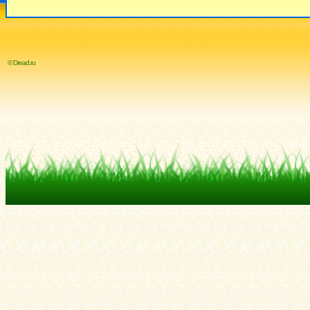
© Dread.ru