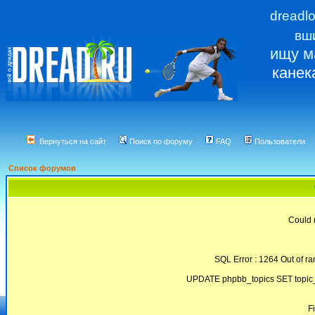
dreadl
вш
ищу м
канек
Вернуться на сайт
Поиск по форуму
FAQ
Пользователи
Список форумов
Could 
SQL Error : 1264 Out of ra
UPDATE phpbb_topics SET topic_
F