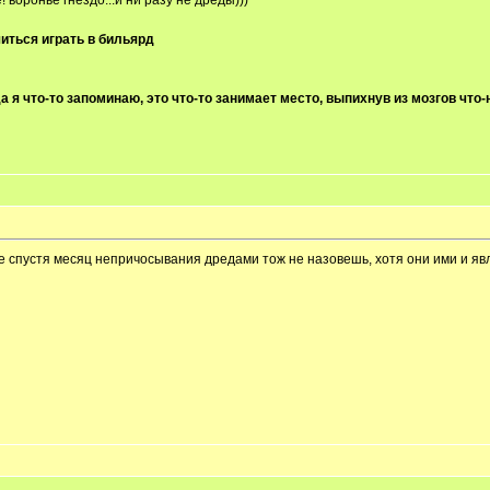
! воронье гнездо...и ни разу не дреды)))
иться играть в бильярд
а я что-то запоминаю, это что-то занимает место, выпихнув из мозгов что-
лове спустя месяц непричосывания дредами тож не назовешь, хотя они ими 