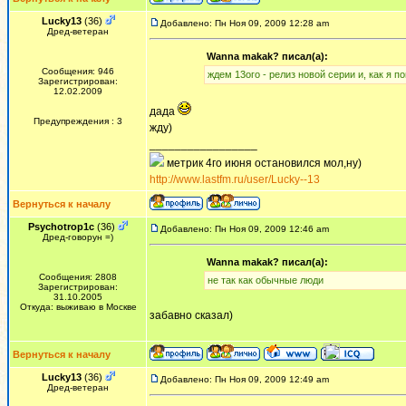
Lucky13
(36)
Добавлено: Пн Ноя 09, 2009 12:28 am
Дред-ветеран
Wanna makak? писал(а):
Сообщения: 946
ждем 13ого - релиз новой серии и, как я по
Зарегистрирован:
12.02.2009
дада
Предупреждения : 3
жду)
_________________
метрик 4го июня остановился мол,ну)
http://www.lastfm.ru/user/Lucky--13
Вернуться к началу
Psychotrop1c
(36)
Добавлено: Пн Ноя 09, 2009 12:46 am
Дред-говорун =)
Wanna makak? писал(а):
Сообщения: 2808
не так как обычные люди
Зарегистрирован:
31.10.2005
Откуда: выживаю в Москве
забавно сказал)
Вернуться к началу
Lucky13
(36)
Добавлено: Пн Ноя 09, 2009 12:49 am
Дред-ветеран