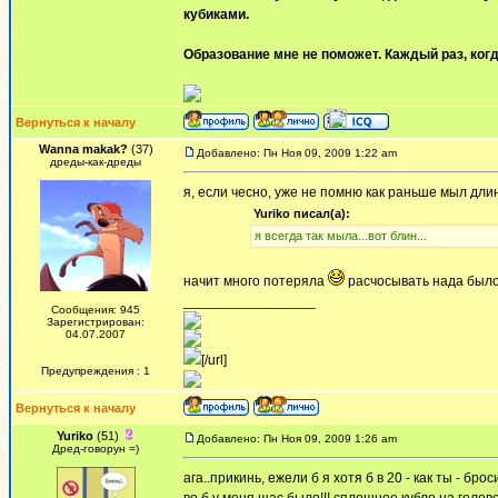
кубиками.
Образование мне не поможет. Каждый раз, когд
Вернуться к началу
Wanna makak?
(37)
Добавлено: Пн Ноя 09, 2009 1:22 am
дреды-как-дреды
я, если чесно, уже не помню как раньше мыл дли
Yuriko писал(а):
я всегда так мыла...вот блин...
начит много потеряла
расчосывать нада был
_________________
Сообщения: 945
Зарегистрирован:
04.07.2007
[/url]
Предупреждения : 1
Вернуться к началу
Yuriko
(51)
Добавлено: Пн Ноя 09, 2009 1:26 am
Дред-говорун =)
ага..прикинь, ежели б я хотя б в 20 - как ты - бро