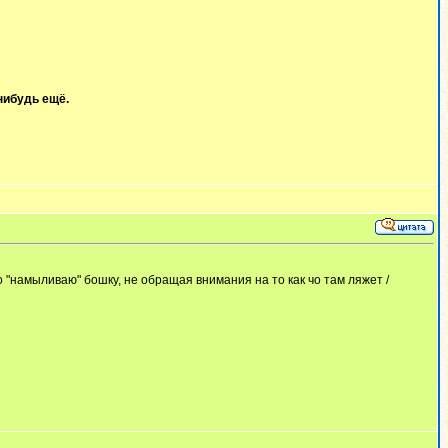
нибудь ещё.
о "намыливаю" бошку, не обращая внимания на то как чо там ляжет /