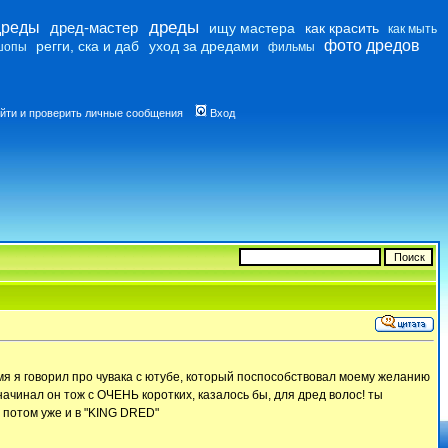
дреды
дреды
дред-мастер
ищу мастера
как красить
как мыть
фото дредов
регги, ска и даб
уход за дредами
шопы
фильмы
йти и проверить личные сообщения
Вход
темя я говорил про чувака с ютубе, который поспособствовал моему желанию
 начинал он тож с ОЧЕНЬ коротких, казалось бы, для дред волос! ты
а потом уже и в "KING DRED"