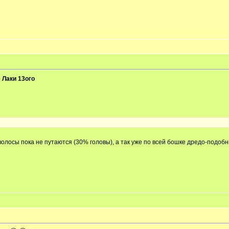
р
Лаки 13ого
 волосы пока не путаются (30% головы), а так уже по всей бошке дредо-подо