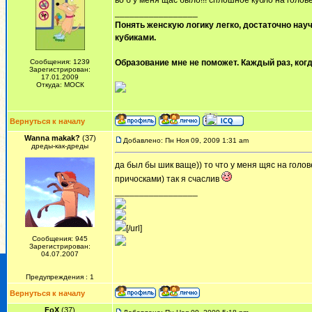
во б у меня щас было!!! сплошное кубло на голове
_________________
Понять женскую логику легко, достаточно науч
кубиками.
Сообщения: 1239
Образование мне не поможет. Каждый раз, когд
Зарегистрирован:
17.01.2009
Откуда: МОСК
Вернуться к началу
Wanna makak?
(37)
Добавлено: Пн Ноя 09, 2009 1:31 am
дреды-как-дреды
да был бы шик ваще)) то что у меня щяс на го
причосками) так я счаслив
_________________
[/url]
Сообщения: 945
Зарегистрирован:
04.07.2007
Предупреждения : 1
Вернуться к началу
FoX
(37)