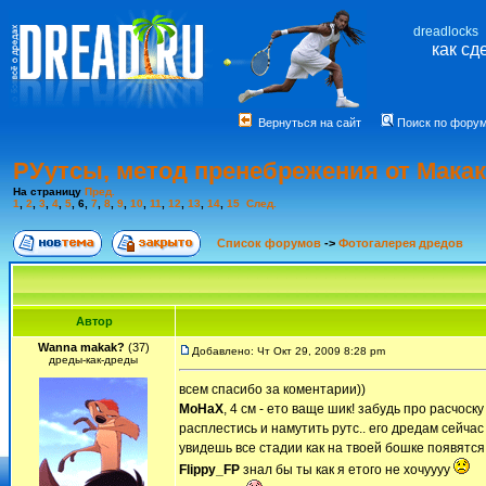
dreadlocks
как сд
Вернуться на сайт
Поиск по фору
РУутсы, метод пренебрежения от Макак
На страницу
Пред.
1
,
2
,
3
,
4
,
5
,
6
,
7
,
8
,
9
,
10
,
11
,
12
,
13
,
14
,
15
След.
Список форумов
->
Фотогалерея дредов
Автор
Wanna makak?
(37)
Добавлено: Чт Окт 29, 2009 8:28 pm
дреды-как-дреды
всем спасибо за коментарии))
MoHaX
, 4 см - ето ваще шик! забудь про расчос
расплестись и намутить рутс.. его дредам сейчас
увидешь все стадии как на твоей бошке появятся
Flippy_FP
знал бы ты как я етого не хочуууу