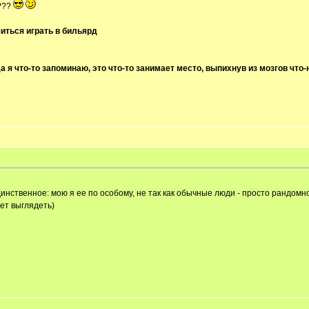
???
иться играть в бильярд
а я что-то запоминаю, это что-то занимает место, выпихнув из мозгов что-
единственное: мою я ее по особому, не так как обычные люди - просто рандомн
дет выглядеть)