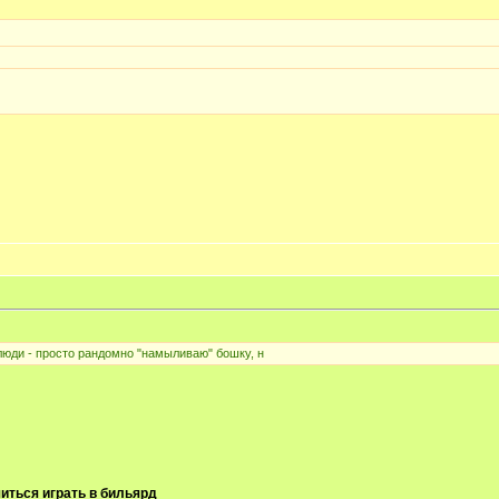
 люди - просто рандомно "намыливаю" бошку, н
иться играть в бильярд