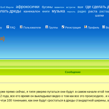
афрокосички
где сделать 
бусины
вши
Боб Марли
вавилон
встречи
елать дреды
музыка
канекалон
раста
книги
радио
раста
перхоть
шапки
му
FAQ
Пользователи
Группы
Регистрация
Профиль
Во
а)
Сообщение
ку уже прямо сейчас, я типя уверяю путаться они будут. в самом начале етой 
 2 года, все ето время он выкладывал видео о том как все это происходило.. и
 чтук 100 тоненьких, как они будут сростаться в дреды стандартной ширины, 