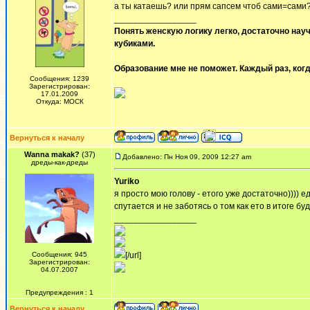
а ты катаешь? или прям сапсем чтоб сами=сами
_________________
Понять женскую логику легко, достаточно науч
кубиками.
Образование мне не поможет. Каждый раз, когд
Сообщения: 1239
Зарегистрирован:
17.01.2009
Откуда: МОСК
Вернуться к началу
Wanna makak?
(37)
Добавлено: Пн Ноя 09, 2009 12:27 am
дреды-как-дреды
Yuriko
я просто мою голову - етого уже достаточно)))) 
спутается и не заботясь о том как ето в итоге бу
_________________
Сообщения: 945
[/url]
Зарегистрирован:
04.07.2007
Предупреждения : 1
Вернуться к началу