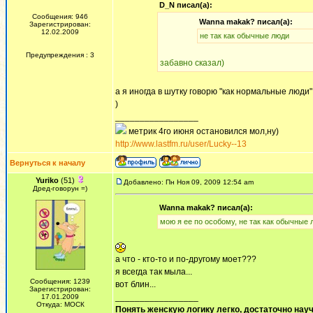
D_N писал(а):
Сообщения: 946
Wanna makak? писал(а):
Зарегистрирован:
12.02.2009
не так как обычные люди
Предупреждения : 3
забавно сказал)
а я иногда в шутку говорю "как нормальные люди"
)
_________________
метрик 4го июня остановился мол,ну)
http://www.lastfm.ru/user/Lucky--13
Вернуться к началу
Yuriko
(51)
Добавлено: Пн Ноя 09, 2009 12:54 am
Дред-говорун =)
Wanna makak? писал(а):
мою я ее по особому, не так как обычные
а что - кто-то и по-другому моет???
я всегда так мыла...
Сообщения: 1239
вот блин...
Зарегистрирован:
_________________
17.01.2009
Откуда: МОСК
Понять женскую логику легко, достаточно науч