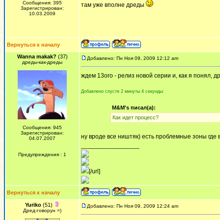
Сообщения: 395
там уже вполне дреды
Зарегистрирован:
10.03.2009
Вернуться к началу
Wanna makak?
(37)
Добавлено: Пн Ноя 09, 2009 12:12 am
дреды-как-дреды
ждем 13ого - релиз новой серии и, как я понял, д
Добавлено спустя 2 минуты 4 секунды:
M&M's писал(а):
Как идет процесс?
Сообщения: 945
Зарегистрирован:
ну вроде все ништяк) есть проблемные зоны где
04.07.2007
_________________
Предупреждения : 1
[/url]
Вернуться к началу
Yuriko
(51)
Добавлено: Пн Ноя 09, 2009 12:24 am
Дред-говорун =)