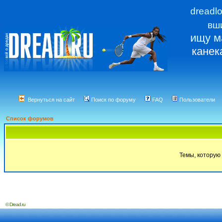
dreadl
вш
ищу м
канек
Вернуться на сайт
Поиск по форуму
FAQ
Пользователи
Список форумов
Темы, которую 
© Dread.ru