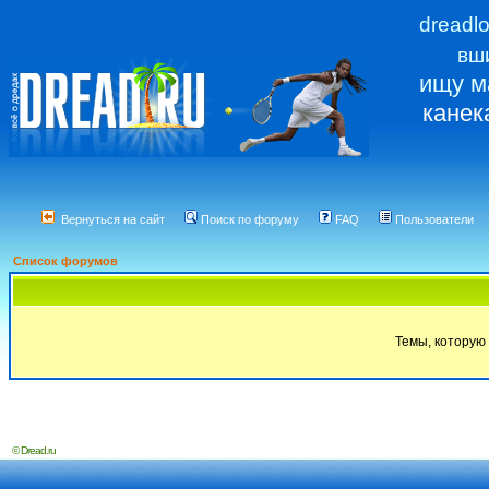
dreadl
вш
ищу м
канек
Вернуться на сайт
Поиск по форуму
FAQ
Пользователи
Список форумов
Темы, которую 
© Dread.ru