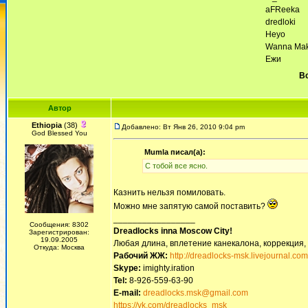
aFReeka
dredloki
Heyo
Wanna Ma
Ежи
Вс
Автор
Ethiopia
(38)
Добавлено: Вт Янв 26, 2010 9:04 pm
God Blessed You
Mumla писал(а):
С тобой все ясно.
Казнить нельзя помиловать.
Можно мне запятую самой поставить?
_________________
Сообщения: 8302
Dreadlocks inna Moscow Сity!
Зарегистрирован:
19.09.2005
Любая длина, вплетение канекалона, коррекция,
Откуда: Москва
Рабочий ЖЖ:
http://dreadlocks-msk.livejournal.com
Skype:
imighty.iration
Tel:
8-926-559-63-90
E-mail:
dreadlocks.msk@gmail.com
https://vk.com/dreadlocks_msk