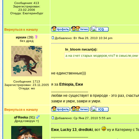
Сообщения: 413
Зарегистрирован:
23.02.2006
Откуда: Екатеринбург
Вернуться к началу
иркин
(39)
Добавлено: Вт Янв 26, 2010 10:34 pm
без дред
In_bloom писал(а):
а на счет старых модеров,что? в смысле,они 
не единственные)))
Сообщения: 1713
я за
Ethiopia, Ежи
Зарегистрирован: 23.11.2005
Откуда: мо
_________________
любви не существует в природе - это раз, счастья
замри и умри, замри и умри.
Вернуться к началу
aFReeka
(91)
Добавлено: Ср Янв 27, 2010 5:55 am
Дред-говорун =)
Ежи
,
Lucky 13
,
dredloki
, вот
ну и Катерину с Т
_________________