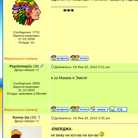
_________________
ᅠ ᅠ ᅠ👁👁👁
Сообщения: 1731
Зарегистрирован:
27.03.2009
Откуда: юг
Вернуться к началу
Psychotrop1c
(36)
Добавлено: Сб Янв 30, 2010 5:21 pm
Дред-говорун =)
я за Макака и Эмиля
Сообщения: 2808
Зарегистрирован:
31.10.2005
Откуда: выживаю в Москве
Вернуться к началу
Kenny-1ta
(33)
Добавлено: Сб Янв 30, 2010 5:35 pm
Дред-говорун =)
-ENERДЖА-
не вижу ни кол-ва ни кач-ва