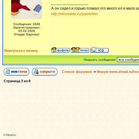
_________________
А он сидел и горько плакал,что много ел и мало ка
http://vkontakte.ru/painkilller
Сообщения: 1048
Зарегистрирован:
05.02.2009
Откуда: Барнаул
Вернуться к началу
Показать сообщения:
Список форумов
->
Форум www.dread.ru/fo
Страница
3
из
8
© Dread.ru