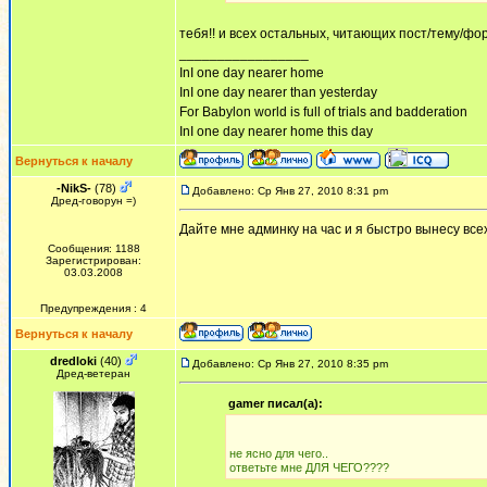
тебя!! и всех остальных, читающих пост/тему/фор
_________________
InI one day nearer home
InI one day nearer than yesterday
For Babylon world is full of trials and badderation
InI one day nearer home this day
Вернуться к началу
-NikS-
(78)
Добавлено: Ср Янв 27, 2010 8:31 pm
Дред-говорун =)
Дайте мне админку на час и я быстро вынесу всех
Сообщения: 1188
Зарегистрирован:
03.03.2008
Предупреждения : 4
Вернуться к началу
dredloki
(40)
Добавлено: Ср Янв 27, 2010 8:35 pm
Дред-ветеран
gamer писал(а):
не ясно для чего..
ответьте мне ДЛЯ ЧЕГО????