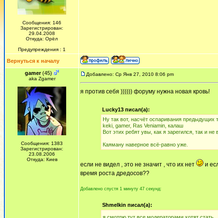
Сообщения: 146
Зарегистрирован:
29.04.2008
Откуда: Орёл
Предупреждения : 1
Вернуться к началу
gamer
(45)
Добавлено: Ср Янв 27, 2010 8:06 pm
aka Zgamer
я против себя )))))) форуму нужна новая кровь!
Lucky13 писал(а):
Ну так вот, насчёт оспаривания предыдущих 
keki, gamer, Ras Veniamin, калаш
Вот этих ребят увы, как я зарегился, так и не 
Сообщения: 1383
Каяману наверное всё-равно уже.
Зарегистрирован:
23.08.2006
Откуда: Киев
если не видел , это не значит , что их нет
и есл
время роста дредосов??
Добавлено спустя 1 минуту 47 секунд:
Shmelkin писал(а):
я смотрю тут все модераторами хотят стать..