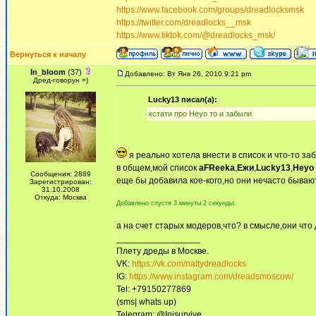
https://www.facebook.com/groups/dreadlocksmsk
https://twitter.com/dreadlocks__msk
https://www.tiktok.com/@dreadlocks_msk/
Вернуться к началу
In_bloom
(37)
Добавлено: Вт Янв 26, 2010 9:21 pm
Дред-говорун =)
Lucky13 писал(а):
кстати про Heyo то и забыли
я реально хотела внести в список и что-то забы
в общем,мой список
aFReeka
,
Ежи
,
Lucky13
,
Heyo
Сообщения: 2889
еще бы добавила кое-кого,но они нечасто бывают
Зарегистрирован:
31.10.2008
Откуда: Москва
Добавлено спустя 3 минуты 2 секунды:
а на счет старых модеров,что? в смысле,они что
_________________
Плету дреды в Москве.
VK:
https://vk.com/nattydreadlocks
IG:
https://www.instagram.com/dreadsmoscow/
Tel: +79150277869
(sms| whats up)
Telegram: @Inisurvive