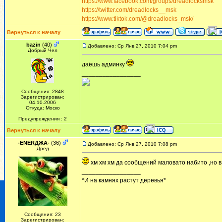
https://www.facebook.com/groups/dreadlocksmsk
https://twitter.com/dreadlocks__msk
https://www.tiktok.com/@dreadlocks_msk/
Вернуться к началу
bazin
(40)
Добавлено: Ср Янв 27, 2010 7:04 pm
Добрый Чел
даёшь админку
_________________
Сообщения: 2848
Зарегистрирован:
04.10.2006
Откуда: Моско
Предупреждения : 2
Вернуться к началу
-ENERДЖА-
(36)
Добавлено: Ср Янв 27, 2010 7:08 pm
Дред
хм хм хм да сообщений маловато набито ,но в
_________________
*И на камнях растут деревья*
Сообщения: 23
Зарегистрирован: