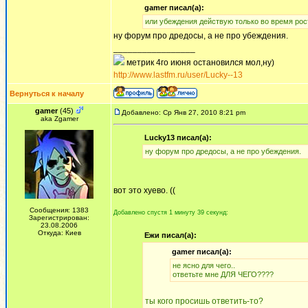
gamer писал(а):
или убеждения действую только во время рос
ну форум про дредосы, а не про убеждения.
_________________
метрик 4го июня остановился мол,ну)
http://www.lastfm.ru/user/Lucky--13
Вернуться к началу
gamer
(45)
Добавлено: Ср Янв 27, 2010 8:21 pm
aka Zgamer
Lucky13 писал(а):
ну форум про дредосы, а не про убеждения.
вот это хуево. ((
Сообщения: 1383
Добавлено спустя 1 минуту 39 секунд:
Зарегистрирован:
23.08.2006
Откуда: Киев
Ежи писал(а):
gamer писал(а):
не ясно для чего..
ответьте мне ДЛЯ ЧЕГО????
ты кого просишь ответить-то?