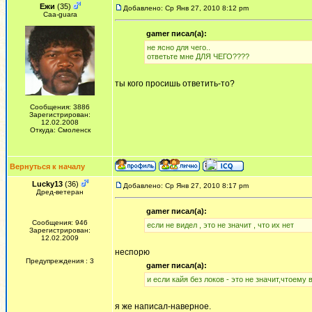
Ежи
(35)
Добавлено: Ср Янв 27, 2010 8:12 pm
Сaa-guara
gamer писал(а):
не ясно для чего..
ответьте мне ДЛЯ ЧЕГО????
ты кого просишь ответить-то?
Сообщения: 3886
Зарегистрирован:
12.02.2008
Откуда: Смоленск
Вернуться к началу
Lucky13
(36)
Добавлено: Ср Янв 27, 2010 8:17 pm
Дред-ветеран
gamer писал(а):
Сообщения: 946
если не видел , это не значит , что их нет
Зарегистрирован:
12.02.2009
неспорю
Предупреждения : 3
gamer писал(а):
и если кайя без локов - это не значит,чтоему в
я же написал-наверное.