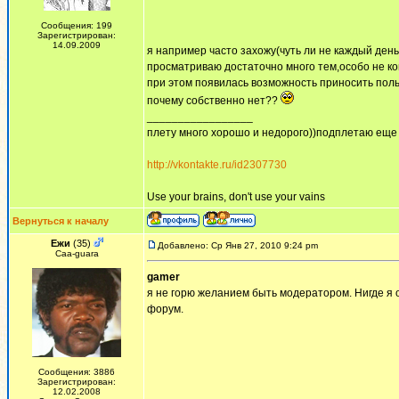
Сообщения: 199
Зарегистрирован:
14.09.2009
я например часто захожу(чуть ли не каждый день
просматриваю достаточно много тем,особо не ко
при этом появилась возможность приносить пол
почему собственно нет??
_________________
плету много хорошо и недорого))подплетаю еще
http://vkontakte.ru/id2307730
Use your brains, don't use your vains
Вернуться к началу
Ежи
(35)
Добавлено: Ср Янв 27, 2010 9:24 pm
Сaa-guara
gamer
я не горю желанием быть модератором. Нигде я о
форум.
Сообщения: 3886
Зарегистрирован:
12.02.2008