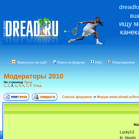
dreadl
вш
ищу м
канек
Вернуться на сайт
Поиск по форуму
FAQ
Пользователи
Модераторы 2010
На страницу
Пред.
1
,
2
,
3
,
4
,
5
,
6
,
7
,
8
След.
Список форумов
->
Форум www.dread.ru/fo
Но
Lucky13
In_bloom