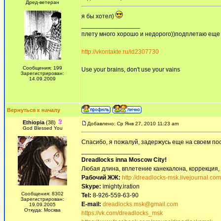
Дред-ветеран
я бы хотел)
_________________
плету много хорошо и недорого))подплетаю еще
http://vkontakte.ru/id2307730
Сообщения: 199
Use your brains, don't use your vains
Зарегистрирован:
14.09.2009
Вернуться к началу
Ethiopia
(38)
Добавлено: Ср Янв 27, 2010 11:23 am
God Blessed You
Спасибо, я пожалуй, задержусь еще на своем по
_________________
Dreadlocks inna Moscow Сity!
Любая длина, вплетение канекалона, коррекция,
Рабочий ЖЖ:
http://dreadlocks-msk.livejournal.com
Skype:
imighty.iration
Сообщения: 8302
Tel:
8-926-559-63-90
Зарегистрирован:
E-mail:
dreadlocks.msk@gmail.com
19.09.2005
Откуда: Москва
https://vk.com/dreadlocks_msk