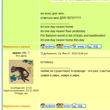
не ясно для чего..
ответьте мне ДЛЯ ЧЕГО????
_________________
InI one day nearer home
InI one day nearer than yesterday
For Babylon world is full of trials and badderation
InI one day nearer home this day
Вернуться к началу
иркин
(39)
Добавлено: Ср Янв 27, 2010 8:09 pm
без дред
остаюсь)
_________________
любви не существует в природе - это раз, счастья
замри и умри, замри и умри.
Сообщения: 1713
Зарегистрирован: 23.11.2005
Откуда: мо
Вернуться к началу