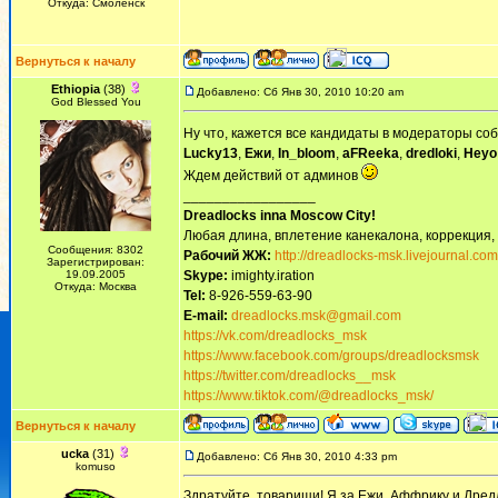
Откуда: Смоленск
Вернуться к началу
Ethiopia
(38)
Добавлено: Сб Янв 30, 2010 10:20 am
God Blessed You
Ну что, кажется все кандидаты в модераторы со
Lucky13
,
Ежи
,
In_bloom
,
aFReeka
,
dredloki
,
Heyo
Ждем действий от админов
_________________
Dreadlocks inna Moscow Сity!
Любая длина, вплетение канекалона, коррекция,
Сообщения: 8302
Рабочий ЖЖ:
http://dreadlocks-msk.livejournal.com
Зарегистрирован:
19.09.2005
Skype:
imighty.iration
Откуда: Москва
Tel:
8-926-559-63-90
E-mail:
dreadlocks.msk@gmail.com
https://vk.com/dreadlocks_msk
https://www.facebook.com/groups/dreadlocksmsk
https://twitter.com/dreadlocks__msk
https://www.tiktok.com/@dreadlocks_msk/
Вернуться к началу
ucka
(31)
Добавлено: Сб Янв 30, 2010 4:33 pm
komuso
Здратуйте, товарищи! Я за Ежи, Аффрику и Дре