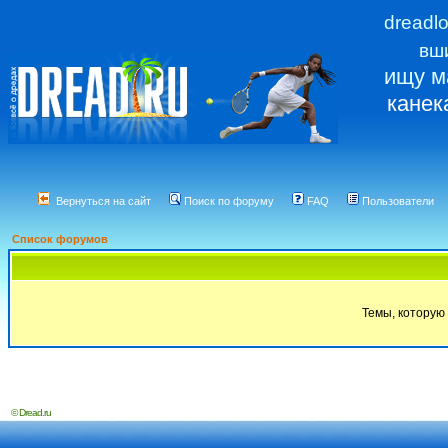
dreadl
вш
ищу м
канек
Вернуться на сайт
Поиск по форуму
FAQ
Пользователи
Список форумов
Темы, которую 
© Dread.ru