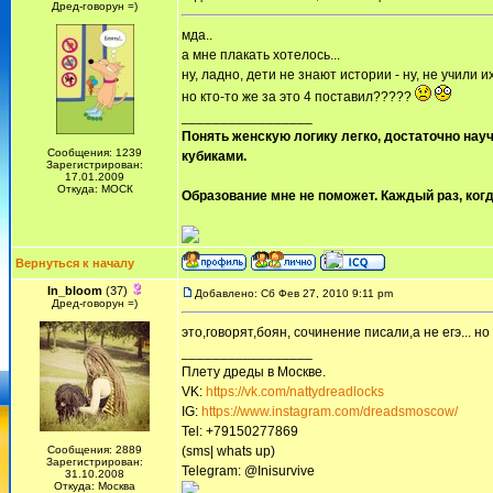
Дред-говорун =)
мда..
а мне плакать хотелось...
ну, ладно, дети не знают истории - ну, не учили их
но кто-то же за это 4 поставил?????
_________________
Понять женскую логику легко, достаточно науч
Сообщения: 1239
кубиками.
Зарегистрирован:
17.01.2009
Откуда: МОСК
Образование мне не поможет. Каждый раз, когд
Вернуться к началу
In_bloom
(37)
Добавлено: Сб Фев 27, 2010 9:11 pm
Дред-говорун =)
это,говорят,боян, сочинение писали,а не егэ... но 
_________________
Плету дреды в Москве.
VK:
https://vk.com/nattydreadlocks
IG:
https://www.instagram.com/dreadsmoscow/
Tel: +79150277869
Сообщения: 2889
(sms| whats up)
Зарегистрирован:
Telegram: @Inisurvive
31.10.2008
Откуда: Москва