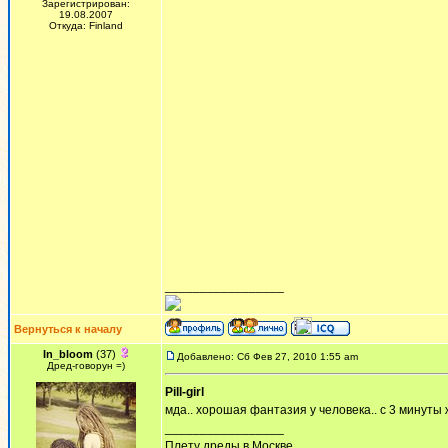
Зарегистрирован:
19.08.2007
Откуда: Finland
_________________
Вернуться к началу
In_bloom
(37)
Добавлено: Сб Фев 27, 2010 1:55 am
Дред-говорун =)
Pill-girl
мда.. хорошая фантазия у человека.. с 3 минуты 
_________________
Плету дреды в Москве.