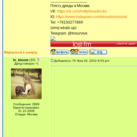
_________________
Плету дреды в Москве.
VK:
https://vk.com/nattydreadlocks
IG:
https://www.instagram.com/dreadsmoscow/
Tel: +79150277869
(sms| whats up)
Telegram: @Inisurvive
Вернуться к началу
In_bloom
(37)
Добавлено: Пт Фев 26, 2010 9:53 pm
Дред-говорун =)
Сообщения: 2889
Зарегистрирован:
31.10.2008
Откуда: Москва