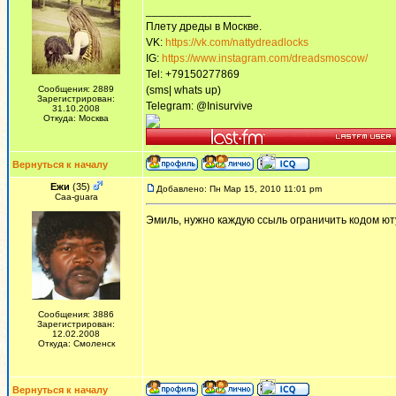
_________________
Плету дреды в Москве.
VK:
https://vk.com/nattydreadlocks
IG:
https://www.instagram.com/dreadsmoscow/
Tel: +79150277869
Сообщения: 2889
(sms| whats up)
Зарегистрирован:
Telegram: @Inisurvive
31.10.2008
Откуда: Москва
Вернуться к началу
Ежи
(35)
Добавлено: Пн Мар 15, 2010 11:01 pm
Сaa-guara
Эмиль, нужно каждую ссыль ограничить кодом юту
Сообщения: 3886
Зарегистрирован:
12.02.2008
Откуда: Смоленск
Вернуться к началу