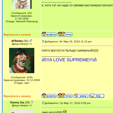
_________________
и, хоть тут не надо со своими растанерастапози
Сообщения: 242
Зарегистрирован:
17.06.2008
Откуда: Нижний Новгород
Вернуться к началу
aFReeka
(91)
Добавлено: Вт Мар 16, 2010 11:13 pm
Дред-говорун =)
снято круто)) но бульдог шикарный))))))
_________________
ॐ!!!A LOVE SUPREME!!!ॐ
Сообщения: 1433
Зарегистрирован: 11.12.2008
Откуда: свет
Вернуться к началу
Kenny-1ta
(33)
Добавлено: Ср Мар 17, 2010 6:36 pm
Дред-говорун =)
дико круто!!!!!!!