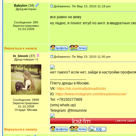
Babylon
(34)
Добавлено: Пн Мар 15, 2010 11:19 pm
Дред-ветеран
все равно не вижу
Сообщения: 395
ну ладно, я понял: ютуб по англ. в квадратных с
Зарегистрирован:
10.03.2009
Вернуться к началу
In_bloom
(37)
Добавлено: Пн Мар 15, 2010 11:30 pm
Дред-говорун =)
нет такого? если нет, зайди в настройки профиля
_________________
Плету дреды в Москве.
VK:
https://vk.com/nattydreadlocks
IG:
https://www.instagram.com/dreadsmoscow/
Tel: +79150277869
Сообщения: 2889
Зарегистрирован:
(sms| whats up)
31.10.2008
Откуда: Москва
Telegram: @Inisurvive
Вернуться к началу