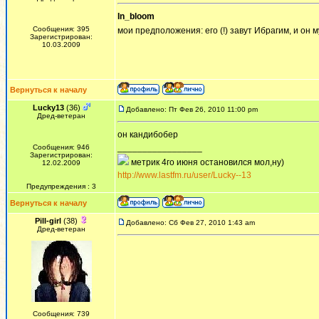
In_bloom
Сообщения: 395
мои предположения: его (!) завут Ибрагим, и он
Зарегистрирован:
10.03.2009
Вернуться к началу
Lucky13
(36)
Добавлено: Пт Фев 26, 2010 11:00 pm
Дред-ветеран
он кандибобер
_________________
Сообщения: 946
Зарегистрирован:
метрик 4го июня остановился мол,ну)
12.02.2009
http://www.lastfm.ru/user/Lucky--13
Предупреждения : 3
Вернуться к началу
Pill-girl
(38)
Добавлено: Сб Фев 27, 2010 1:43 am
Дред-ветеран
Сообщения: 739