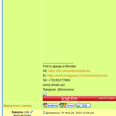
_________________
Плету дреды в Москве.
VK:
https://vk.com/nattydreadlocks
IG:
https://www.instagram.com/dreadsmoscow/
Tel: +79150277869
(sms| whats up)
Telegram: @Inisurvive
Вернуться к началу
Babylon
(34)
Добавлено: Пт Фев 26, 2010 10:06 pm
Дред-ветеран