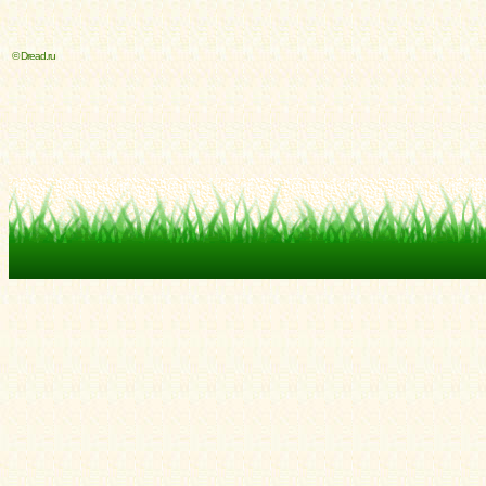
© Dread.ru