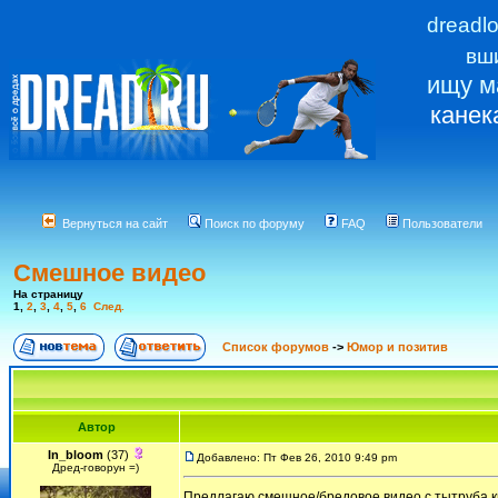
dreadl
вш
ищу м
канек
Вернуться на сайт
Поиск по форуму
FAQ
Пользователи
Смешное видео
На страницу
1
,
2
,
3
,
4
,
5
,
6
След.
Список форумов
->
Юмор и позитив
Автор
In_bloom
(37)
Добавлено: Пт Фев 26, 2010 9:49 pm
Дред-говорун =)
Предлагаю смешное/бредовое видео с тытруба к