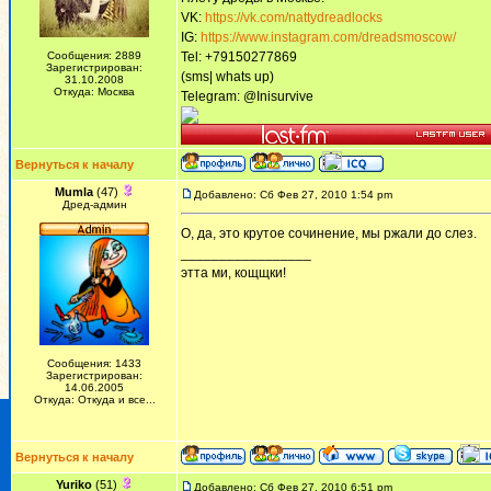
VK:
https://vk.com/nattydreadlocks
IG:
https://www.instagram.com/dreadsmoscow/
Сообщения: 2889
Tel: +79150277869
Зарегистрирован:
(sms| whats up)
31.10.2008
Откуда: Москва
Telegram: @Inisurvive
Вернуться к началу
Mumla
(47)
Добавлено: Сб Фев 27, 2010 1:54 pm
Дред-админ
О, да, это крутое сочинение, мы ржали до слез.
_________________
этта ми, кощщки!
Сообщения: 1433
Зарегистрирован:
14.06.2005
Откуда: Откуда и все...
Вернуться к началу
Yuriko
(51)
Добавлено: Сб Фев 27, 2010 6:51 pm