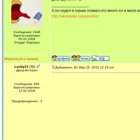
_________________
А он сидел и горько плакал,что много ел и мало ка
http://vkontakte.ru/painkilller
Сообщения: 1048
Зарегистрирован:
05.02.2009
Откуда: Барнаул
Вернуться к началу
Lucky13
(36)
Добавлено: Вс Мар 28, 2010 12:19 am
Дред-ветеран
Сообщения: 946
Зарегистрирован:
12.02.2009
Предупреждения : 3