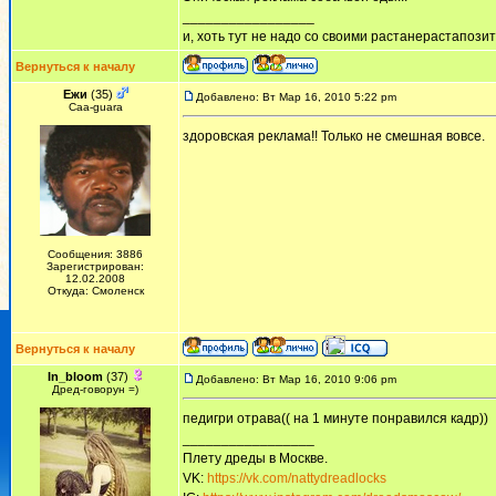
_________________
и, хоть тут не надо со своими растанерастапози
Вернуться к началу
Ежи
(35)
Добавлено: Вт Мар 16, 2010 5:22 pm
Сaa-guara
здоровская реклама!! Только не смешная вовсе.
Сообщения: 3886
Зарегистрирован:
12.02.2008
Откуда: Смоленск
Вернуться к началу
In_bloom
(37)
Добавлено: Вт Мар 16, 2010 9:06 pm
Дред-говорун =)
педигри отрава(( на 1 минуте понравился кадр))
_________________
Плету дреды в Москве.
VK:
https://vk.com/nattydreadlocks