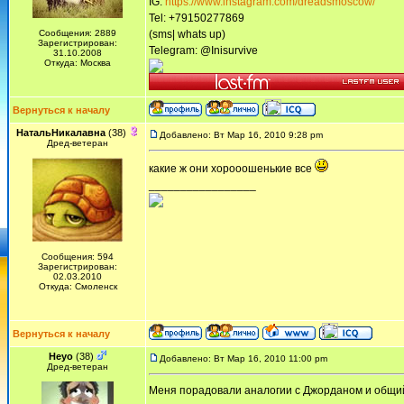
IG:
https://www.instagram.com/dreadsmoscow/
Tel: +79150277869
Сообщения: 2889
(sms| whats up)
Зарегистрирован:
Telegram: @Inisurvive
31.10.2008
Откуда: Москва
Вернуться к началу
НатальНикалавна
(38)
Добавлено: Вт Мар 16, 2010 9:28 pm
Дред-ветеран
какие ж они хорооошенькие все
_________________
Сообщения: 594
Зарегистрирован:
02.03.2010
Откуда: Смоленск
Вернуться к началу
Heyo
(38)
Добавлено: Вт Мар 16, 2010 11:00 pm
Дред-ветеран
Меня порадовали аналогии с Джорданом и общий 