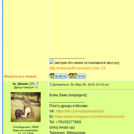
_________________
метрик 4го июня остановился мол,ну)
http://www.lastfm.ru/user/Lucky--13
Вернуться к началу
In_bloom
(37)
Добавлено: Вс Мар 28, 2010 12:19 am
Дред-говорун =)
Блин,Лаки,опередил((
_________________
Плету дреды в Москве.
VK:
https://vk.com/nattydreadlocks
IG:
https://www.instagram.com/dreadsmoscow/
Tel: +79150277869
Сообщения: 2889
(sms| whats up)
Зарегистрирован:
Telegram: @Inisurvive
31.10.2008