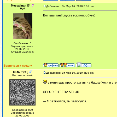
Messalina
(35)
Добавлено: Вт Мар 16, 2010 3:06 pm
Нуб
Вот шайтан!!..пусть ток попробует)
Сообщения: 5
Зарегистрирован:
28.02.2010
Откуда: Смоленск
Вернуться к началу
КеФиР
(33)
Добавлено: Вт Мар 16, 2010 4:08 pm
Кисломолочный
у меня щас просто ахтунг на башке(хотя я уте
_________________
SELUR EHT ERA SELUR!
— Я заткнулся, ты заткнулся.
Сообщения: 830
Зарегистрирован:
21.09.2009