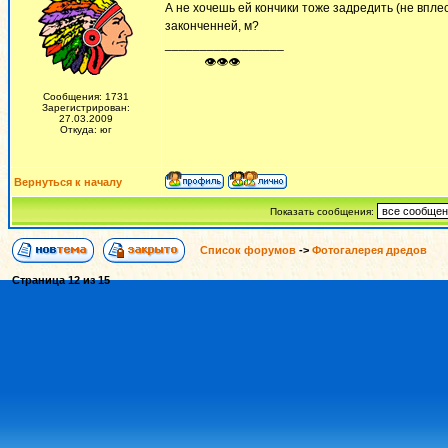
А не хочешь ей кончики тоже задредить (не впле
законченней, м?
_________________
ᅠ ᅠ ᅠ👁👁👁
Сообщения: 1731
Зарегистрирован:
27.03.2009
Откуда: юг
Вернуться к началу
Показать сообщения:
Список форумов
->
Фотогалерея дредов
Страница
12
из
15