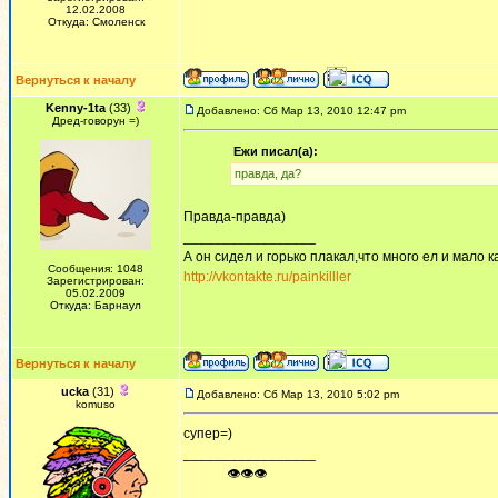
12.02.2008
Откуда: Смоленск
Вернуться к началу
Kenny-1ta
(33)
Добавлено: Сб Мар 13, 2010 12:47 pm
Дред-говорун =)
Ежи писал(а):
правда, да?
Правда-правда)
_________________
А он сидел и горько плакал,что много ел и мало ка
Сообщения: 1048
http://vkontakte.ru/painkilller
Зарегистрирован:
05.02.2009
Откуда: Барнаул
Вернуться к началу
ucka
(31)
Добавлено: Сб Мар 13, 2010 5:02 pm
komuso
супер=)
_________________
ᅠ ᅠ ᅠ👁👁👁