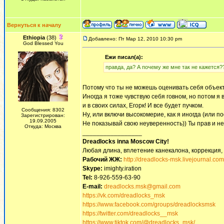
Вернуться к началу
Ethiopia
(38)
Добавлено: Пт Мар 12, 2010 10:30 pm
God Blessed You
Ежи писал(а):
правда, да? А почему же мне так не кажется?
Потому что ты не можешь оценивать себя объек
Иногда я тоже чувствую себя говном, но потом я 
и в своих силах, Егорк! И все будет пучком.
Сообщения: 8302
Ну, или включи высокомерие, как я иногда (или п
Зарегистрирован:
19.09.2005
Не показывай свою неуверенность)) Ты прав и не 
Откуда: Москва
_________________
Dreadlocks inna Moscow Сity!
Любая длина, вплетение канекалона, коррекция,
Рабочий ЖЖ:
http://dreadlocks-msk.livejournal.com
Skype:
imighty.iration
Tel:
8-926-559-63-90
E-mail:
dreadlocks.msk@gmail.com
https://vk.com/dreadlocks_msk
https://www.facebook.com/groups/dreadlocksmsk
https://twitter.com/dreadlocks__msk
https://www.tiktok.com/@dreadlocks_msk/