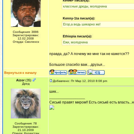
КеФиР писал(а):
классные дреды, молодчина
Kenny-1ta писал(а):
Егор,а ведь шикарно же!
Сообщения: 3886
Зарегистрирован:
Ethiopia писал(а):
12.02.2008
Откуда: Смоленск
Ежи, молодчина
правда, да? А почему же мне так не кажется??
Большое спасибо вам....друзья...
Вернуться к началу
Aizor
(35)
Добавлено: Пт Мар 12, 2010 8:08 pm
Дред
шик...
_________________
Cиськё правят миром!! Есть сиськё есть власть...
Сообщения: 78
Зарегистрирован:
21.10.2009
Откуда: Казахстан