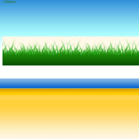
© Dread.ru