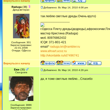
Вернуться к началу
Raduga
(38)
Добавлено: Вс Мар 14, 2010 4:06 pm
Дред-ветеран
так люблю светлые дреды.Очень круто)
_________________
г.Одесса Плету дреды(дедреды),афрокосички.Пл
мастер Кристина (Raduga)
моб. 80976862432
ICQ#: 371-801-421
Сообщения: 301
Зарегистрирован:
email^
raduga.kri@rambler.ru
22.01.2008
Откуда: ОДесса
www.afroart.ucoz.ru
http://vkontakte.ru/id7496741
Вернуться к началу
Ежи
(35)
Добавлено: Вс Мар 14, 2010 4:26 pm
Сaa-guara
да, я тоже светлые люблю....Спасибо
Сообщения: 3886
Зарегистрирован: