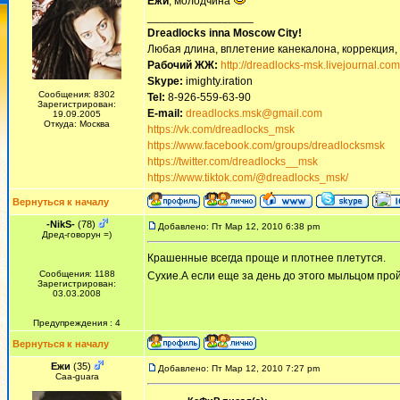
Ежи
, молодчина
_________________
Dreadlocks inna Moscow Сity!
Любая длина, вплетение канекалона, коррекция,
Рабочий ЖЖ:
http://dreadlocks-msk.livejournal.com
Skype:
imighty.iration
Сообщения: 8302
Tel:
8-926-559-63-90
Зарегистрирован:
E-mail:
dreadlocks.msk@gmail.com
19.09.2005
Откуда: Москва
https://vk.com/dreadlocks_msk
https://www.facebook.com/groups/dreadlocksmsk
https://twitter.com/dreadlocks__msk
https://www.tiktok.com/@dreadlocks_msk/
Вернуться к началу
-NikS-
(78)
Добавлено: Пт Мар 12, 2010 6:38 pm
Дред-говорун =)
Крашенные всегда проще и плотнее плетутся.
Сообщения: 1188
Сухие.А если еще за день до этого мыльцом про
Зарегистрирован:
03.03.2008
Предупреждения : 4
Вернуться к началу
Ежи
(35)
Добавлено: Пт Мар 12, 2010 7:27 pm
Сaa-guara