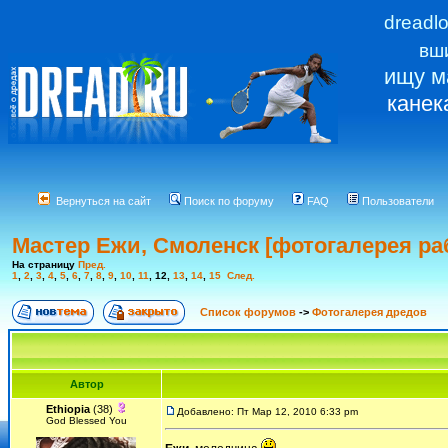
dreadl
вш
ищу м
канек
Вернуться на сайт
Поиск по форуму
FAQ
Пользователи
Мастер Ежи, Смоленск [фотогалерея ра
На страницу
Пред.
1
,
2
,
3
,
4
,
5
,
6
,
7
,
8
,
9
,
10
,
11
,
12
,
13
,
14
,
15
След.
Список форумов
->
Фотогалерея дредов
Автор
Ethiopia
(38)
Добавлено: Пт Мар 12, 2010 6:33 pm
God Blessed You