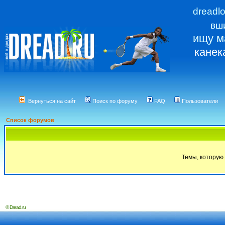
dreadl
вш
ищу м
канек
Вернуться на сайт
Поиск по форуму
FAQ
Пользователи
Список форумов
Темы, которую 
© Dread.ru