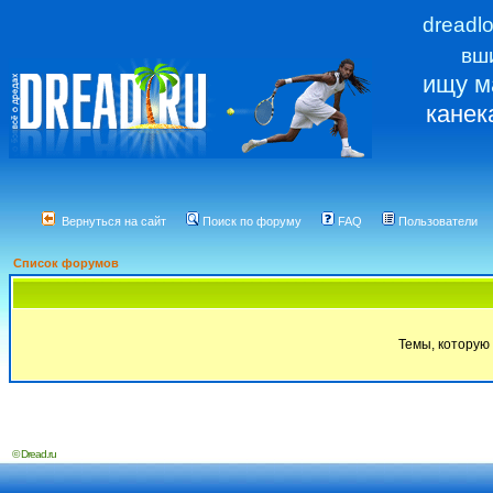
dreadl
вш
ищу м
канек
Вернуться на сайт
Поиск по форуму
FAQ
Пользователи
Список форумов
Темы, которую 
© Dread.ru