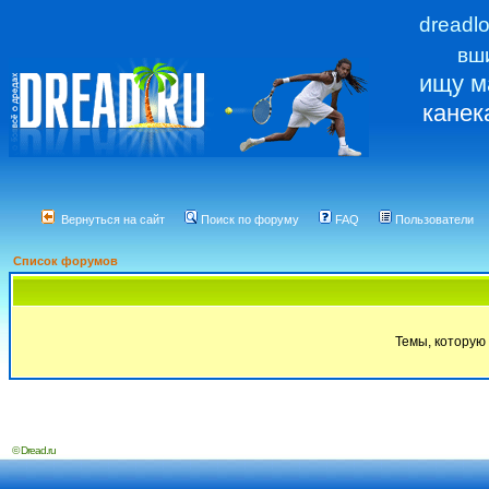
dreadl
вш
ищу м
канек
Вернуться на сайт
Поиск по форуму
FAQ
Пользователи
Список форумов
Темы, которую 
© Dread.ru