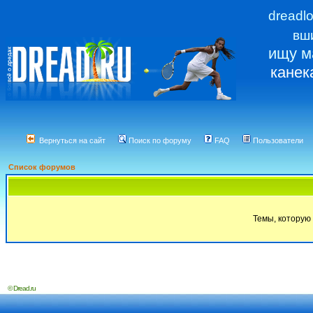
dreadl
вш
ищу м
канек
Вернуться на сайт
Поиск по форуму
FAQ
Пользователи
Список форумов
Темы, которую 
© Dread.ru