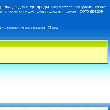
дреды
дреды
дред-мастер
ищу мастера
как красить
как мыть
фото дредов
регги, ска и даб
уход за дредами
шопы
фильмы
йти и проверить личные сообщения
Вход