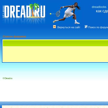
dreadlocks
как сд
Вернуться на сайт
Поиск по фору
Список форумов
© Dread.ru