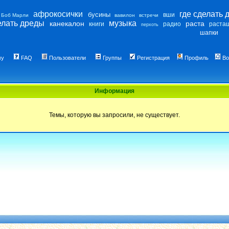
афрокосички
где сделать 
бусины
вши
Боб Марли
вавилон
встречи
елать дреды
музыка
канекалон
раста
книги
радио
раста
перхоть
шапки
му
FAQ
Пользователи
Группы
Регистрация
Профиль
Во
Информация
Темы, которую вы запросили, не существует.