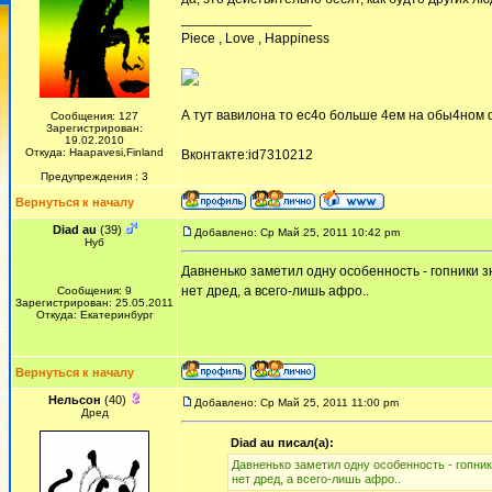
_________________
Piece , Love , Happiness
А тут вавилона то ес4о больше 4ем на обы4ном ф
Сообщения: 127
Зарегистрирован:
19.02.2010
Откуда: Haapavesi,Finland
Вконтакте:id7310212
Предупреждения : 3
Вернуться к началу
Diad au
(39)
Добавлено: Ср Май 25, 2011 10:42 pm
Нуб
Давненько заметил одну особенность - гопники з
нет дред, а всего-лишь афро..
Сообщения: 9
Зарегистрирован: 25.05.2011
Откуда: Екатеринбург
Вернуться к началу
Нельсон
(40)
Добавлено: Ср Май 25, 2011 11:00 pm
Дред
Diad au писал(а):
Давненько заметил одну особенность - гопник
нет дред, а всего-лишь афро..