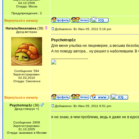
04.10.2006
Откуда: Моско
Предупреждения : 2
Вернуться к началу
НатальНикалавна
(38)
Добавлено: Вс Июн 05, 2011 5:16 pm
Дред-ветеран
Psychotrop1c
Для меня улыбка не лицемерие, а весьма безобид
А по поводу автора... ну решил о наболевшем. В
_________________
Сообщения: 594
Зарегистрирован:
02.03.2010
Откуда: Смоленск
Вернуться к началу
Psychotrop1c
(36)
Добавлено: Вс Июн 05, 2011 6:51 pm
Дред-говорун =)
я не знаю, в чем проблема, ведь я даже не в курс
Сообщения: 2808
Зарегистрирован:
31.10.2005
Откуда: выживаю в Москве