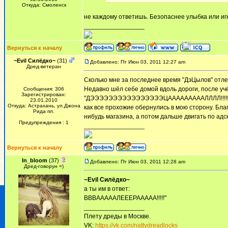
Откуда: Смоленск
не каждому ответишь. Безопаснее улыбка или иг
_________________
Вернуться к началу
~Evil Силёдко~
(31)
Добавлено: Пт Июн 03, 2011 12:27 am
Дред-ветеран
Сколько мне за последнее время "ДэЦылов" отле
Недавно шёл себе домой вдоль дороги, после уч
Сообщения: 306
Зарегистрирован:
"ДЭЭЭЭЭЭЭЭЭЭЭЭЭЭЭЭЦАААААААААЛЛЛЛ!!!!!!!!!11
23.01.2010
Откуда: Астрахань, ул.Джона
как все прохожие обернулись в мою сторону. Бла
Рида пл.
нибудь магазина, а потом дальше двигать по адс
Предупреждения : 1
_________________
Вернуться к началу
In_bloom
(37)
Добавлено: Пт Июн 03, 2011 12:28 am
Дред-говорун =)
~Evil Силёдко~
а ты им в ответ:
ВВВАААААЛЕЕЕРААААА!!!!!"
_________________
Плету дреды в Москве.
VK:
https://vk.com/nattydreadlocks