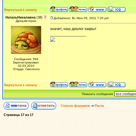
Вернуться к началу
НатальНикалавна
(38)
Добавлено: Вс Июн 05, 2011 7:20 pm
Дред-ветеран
значит, наш диалог закрыт
_________________
Сообщения: 594
Зарегистрирован:
02.03.2010
Откуда: Смоленск
Вернуться к началу
Показать сообщения:
Список форумов
->
Раста
Страница
17
из
17