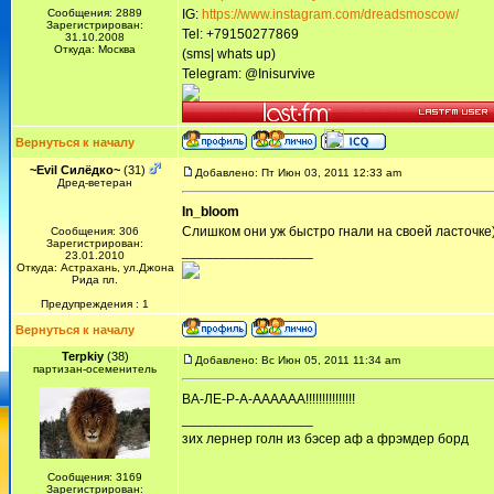
Сообщения: 2889
IG:
https://www.instagram.com/dreadsmoscow/
Зарегистрирован:
Tel: +79150277869
31.10.2008
Откуда: Москва
(sms| whats up)
Telegram: @Inisurvive
Вернуться к началу
~Evil Силёдко~
(31)
Добавлено: Пт Июн 03, 2011 12:33 am
Дред-ветеран
In_bloom
Слишком они уж быстро гнали на своей ласточке
Сообщения: 306
Зарегистрирован:
_________________
23.01.2010
Откуда: Астрахань, ул.Джона
Рида пл.
Предупреждения : 1
Вернуться к началу
Terpkiy
(38)
Добавлено: Вс Июн 05, 2011 11:34 am
партизан-осеменитель
ВА-ЛЕ-Р-А-АААААА!!!!!!!!!!!!!!!
_________________
зих лернер голн из бэсер аф а фрэмдер борд
Сообщения: 3169
Зарегистрирован: