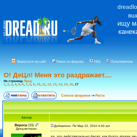
dreadl
вш
ищу м
канек
Вернуться на сайт
Поиск по форуму
FAQ
Пользователи
О! ДеЦл! Меня это раздражает....
На страницу
Пред.
1
,
2
,
3
,
4
,
5
,
6
,
7
,
8
,
9
,
10
,
11
,
12
,
13
,
14
,
15
,
16
,
17
Список форумов
->
Раста
Автор
Bepuca
(33)
Добавлено: Пн Мар 22, 2010 4:40 am
Дред-ветеран
да, это действительно бесят, как будто других лю