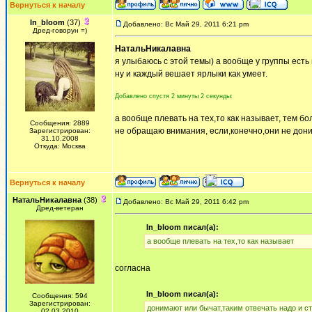
Вернуться к началу
In_bloom
(37)
Добавлено: Вс Май 29, 2011 6:21 pm
Дред-говорун =)
НатальНикалавна
я улыбаюсь с этой темы) а вообще у группы ест
ну и каждый вешает ярлыки как умеет.
Добавлено спустя 2 минуты 2 секунды:
а вообще плевать на тех,то как называет, тем б
Сообщения: 2889
не обращаю внимания, если,конечно,они не дони
Зарегистрирован:
31.10.2008
Откуда: Москва
Вернуться к началу
НатальНикалавна
(38)
Добавлено: Вс Май 29, 2011 6:42 pm
Дред-ветеран
In_bloom писал(а):
а вообще плевать на тех,то как называет
согласна
In_bloom писал(а):
Сообщения: 594
Зарегистрирован:
донимают или бычат,таким отвечать надо и с
02.03.2010