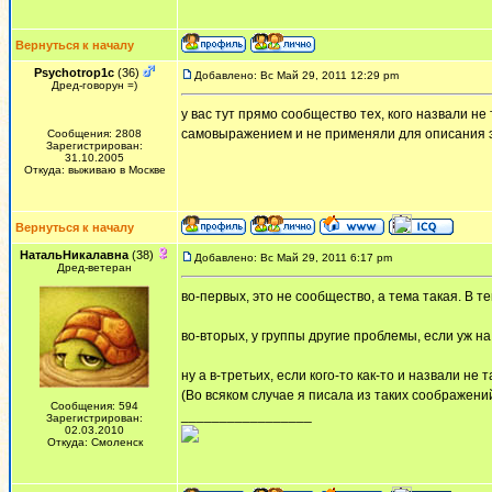
Вернуться к началу
Psychotrop1c
(36)
Добавлено: Вс Май 29, 2011 12:29 pm
Дред-говорун =)
у вас тут прямо сообщество тех, кого назвали не
самовыражением и не применяли для описания эт
Сообщения: 2808
Зарегистрирован:
31.10.2005
Откуда: выживаю в Москве
Вернуться к началу
НатальНикалавна
(38)
Добавлено: Вс Май 29, 2011 6:17 pm
Дред-ветеран
во-первых, это не сообщество, а тема такая. В т
во-вторых, у группы другие проблемы, если уж на
ну а в-третьих, если кого-то как-то и назвали не
(Во всяком случае я писала из таких соображени
Сообщения: 594
_________________
Зарегистрирован:
02.03.2010
Откуда: Смоленск