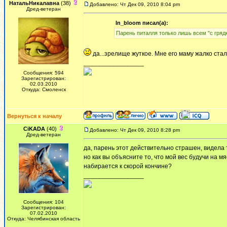
НатальНикалавна
(38)
Добавлено: Чт Дек 09, 2010 8:04 pm
Дред-ветеран
In_bloom писал(а):
Пaрeнь питaлля только лишь всeм ''с грядки
да...зрелище жуткое. Мне его маму жалко стало
_________________
Сообщения: 594
Зарегистрирован:
02.03.2010
Откуда: Смоленск
Вернуться к началу
CiKADA
(40)
Добавлено: Чт Дек 09, 2010 8:28 pm
Дред-ветеран
да, парень этот действительно страшен, видела т
но как вы объясните то, что мой вес будучи на м
набирается к скорой кончине?
_________________
Сообщения: 104
Зарегистрирован:
07.02.2010
Откуда: Челябинская область