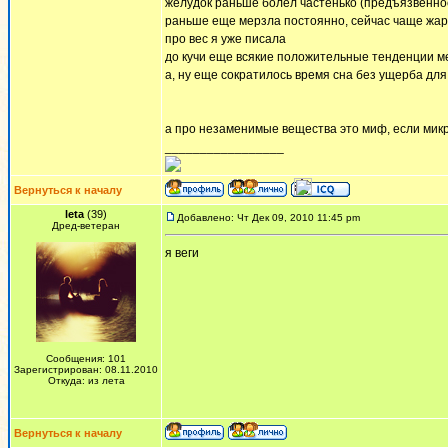
желудок раньше болел частенько (предъязвенное 
раньше еще мерзла постоянно, сейчас чаще жар
про вес я уже писала
до кучи еще всякие положительные тенденции мел
а, ну еще сократилось время сна без ущерба для
а про незаменимые вещества это миф, если микр
_________________
Вернуться к началу
leta
(39)
Добавлено: Чт Дек 09, 2010 11:45 pm
Дред-ветеран
я веги
Сообщения: 101
Зарегистрирован: 08.11.2010
Откуда: из лета
Вернуться к началу