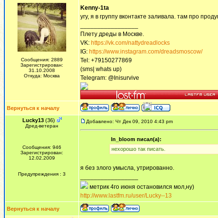
Kenny-1ta
угу, я в группу вконтакте заливала. там про прод
_________________
Плету дреды в Москве.
VK:
https://vk.com/nattydreadlocks
IG:
https://www.instagram.com/dreadsmoscow/
Сообщения: 2889
Tel: +79150277869
Зарегистрирован:
(sms| whats up)
31.10.2008
Откуда: Москва
Telegram: @Inisurvive
Вернуться к началу
Lucky13
(36)
Добавлено: Чт Дек 09, 2010 4:43 pm
Дред-ветеран
In_bloom писал(а):
Сообщения: 946
нeхорошо тaк писaть.
Зарегистрирован:
12.02.2009
я без злого умысла, утрированно.
Предупреждения : 3
_________________
метрик 4го июня остановился мол,ну)
http://www.lastfm.ru/user/Lucky--13
Вернуться к началу