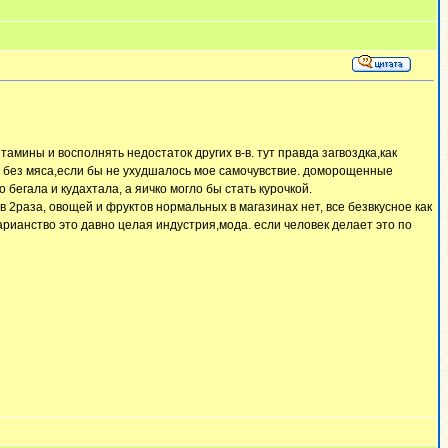
амины и восполнять недостаток других в-в. тут правда загвоздка,как
ь без мяса,если бы не ухудшалось мое самочувствие. доморощенные
бегала и кудахтала, а яичко могло бы стать курочкой.
 в 2раза, овощей и фруктов нормальных в магазинах нет, все безвкусное как
тарианство это давно целая индустрия,мода. если человек делает это по