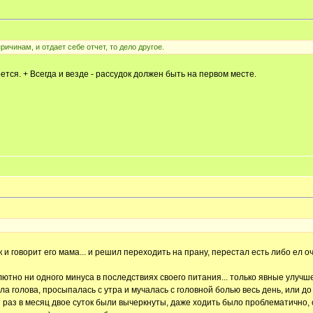
ичинам, и отдает себе отчет, то дело другое.
ется. + Всегда и везде - рассудок должен быть на первом месте.
 и говорит его мама... и решил переходить на прану, перестал есть либо ел оч
лютно ни одного минуса в последствиях своего питания... только явные улучше
голова, просыпалась с утра и мучалась с головной болью весь день, или до т
раз в месяц двое суток были вычеркнуты, даже ходить было проблематично, о