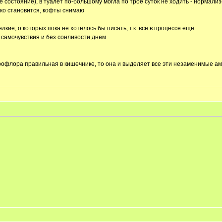
состояние), в туалет по-большому могла по трое суток не ходить - нормализ
ко становится, кофты снимаю
кие, о которых пока не хотелось бы писать, т.к. всё в процессе еще
 самочувствия и без сонливости днем
офлора правильная в кишечнике, то она и выделяет все эти незаменимые ам