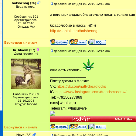
bolshenog
(36)
Добавлено: Пт Дек 10, 2010 12:42 am
Дред-ветеран
а вегетарианцам обязательно носить только си
Сообщения: 161
_________________
Зарегистрирован:
26.10.2010
брадолюбие в массы.)))))))
Откуда: Мск
http://vkontakte.ru/bolshenog
Вернуться к началу
In_bloom
(37)
Добавлено: Пт Дек 10, 2010 12:45 am
Дред-говорун =)
еще есть хлопок и
_________________
Плету дреды в Москве.
VK:
https://vk.com/nattydreadlocks
IG:
https://www.instagram.com/dreadsmoscow/
Сообщения: 2889
Tel: +79150277869
Зарегистрирован:
31.10.2008
(sms| whats up)
Откуда: Москва
Telegram: @Inisurvive
Вернуться к началу
Heyo
(38)
Добавлено: Пт Дек 10, 2010 1:35 am