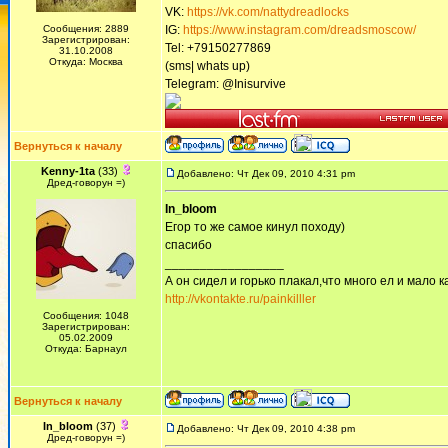
VK:
https://vk.com/nattydreadlocks
Сообщения: 2889
IG:
https://www.instagram.com/dreadsmoscow/
Зарегистрирован:
Tel: +79150277869
31.10.2008
Откуда: Москва
(sms| whats up)
Telegram: @Inisurvive
Вернуться к началу
Kenny-1ta
(33)
Добавлено: Чт Дек 09, 2010 4:31 pm
Дред-говорун =)
In_bloom
Егор то же самое кинул походу)
спасибо
_________________
А он сидел и горько плакал,что много ел и мало ка
http://vkontakte.ru/painkilller
Сообщения: 1048
Зарегистрирован:
05.02.2009
Откуда: Барнаул
Вернуться к началу
In_bloom
(37)
Добавлено: Чт Дек 09, 2010 4:38 pm
Дред-говорун =)