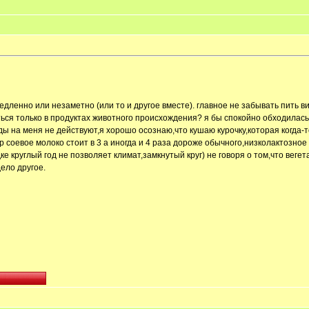
дленно или незаметно (или то и другое вместе). главное не забывать пить вит
ься только в продуктах животного происхождения? я бы спокойно обходилас
ы на меня не действуют,я хорошо осознаю,что кушаю курочку,которая когда-то 
р соевое молоко стоит в 3 а иногда и 4 раза дороже обычного,низколактозное
ке круглый год не позволяет климат,замкнутый круг) не говоря о том,что веге
ело другое.