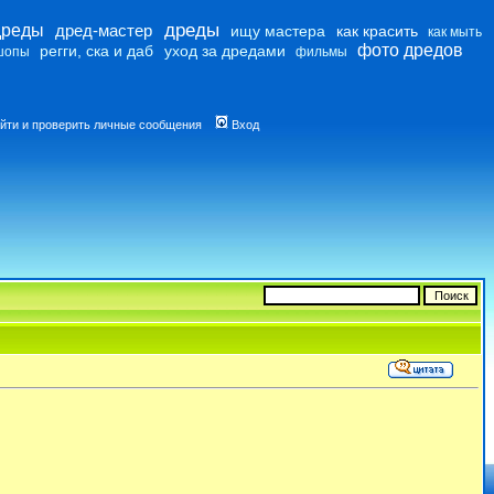
дреды
дреды
дред-мастер
ищу мастера
как красить
как мыть
фото дредов
регги, ска и даб
уход за дредами
шопы
фильмы
йти и проверить личные сообщения
Вход