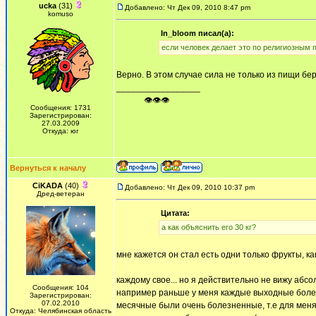
ucka
(31)
Добавлено: Чт Дек 09, 2010 8:47 pm
komuso
In_bloom писал(а):
если человек делает это по религиозным пр
Верно. В этом случае сила не только из пищи бер
_________________
ᅠ ᅠ ᅠ👁👁👁
Сообщения: 1731
Зарегистрирован:
27.03.2009
Откуда: юг
Вернуться к началу
CiKADA
(40)
Добавлено: Чт Дек 09, 2010 10:37 pm
Дред-ветеран
Цитата:
а как объяснить его 30 кг?
мне кажется он стал есть одни только фрукты, как
каждому свое... но я действительно не вижу абсо
Сообщения: 104
например раньше у меня каждые выходные болела 
Зарегистрирован:
07.02.2010
месячные были очень болезненные, т.е для меня 
Откуда: Челябинская область