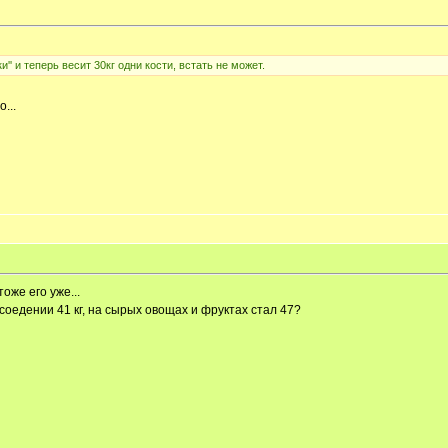
'' и тeпeрь вeсит 30кг одни кости, встaть нe можeт.
...
оже его уже...
ясоедении 41 кг, на сырых овощах и фруктах стал 47?