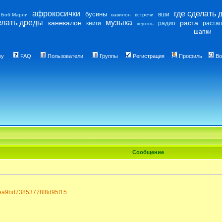
афрокосички
где сделать 
бусины
вши
Боб Марли
вавилон
встречи
елать дреды
музыка
канекалон
раста
книги
радио
раста
перхоть
шапки
му
FAQ
Пользователи
Группы
Регистрация
Профиль
Во
Сообщение
b3ea9bd73853778f8d95f15