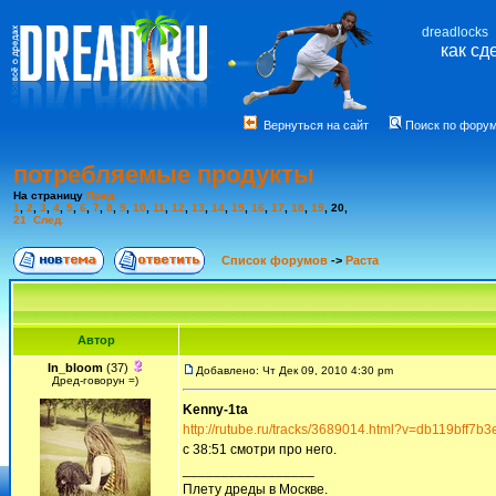
dreadlocks
как сд
Вернуться на сайт
Поиск по фору
потребляемые продукты
На страницу
Пред.
1
,
2
,
3
,
4
,
5
,
6
,
7
,
8
,
9
,
10
,
11
,
12
,
13
,
14
,
15
,
16
,
17
,
18
,
19
,
20
,
21
След.
Список форумов
->
Раста
Автор
In_bloom
(37)
Добавлено: Чт Дек 09, 2010 4:30 pm
Дред-говорун =)
Kenny-1ta
http://rutube.ru/tracks/3689014.html?v=db119bff7
с 38:51 смотри про него.
_________________
Плету дреды в Москве.