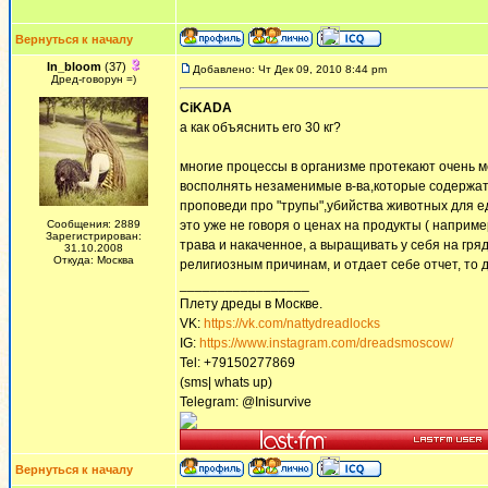
Вернуться к началу
In_bloom
(37)
Добавлено: Чт Дек 09, 2010 8:44 pm
Дред-говорун =)
CiKADA
а как объяснить его 30 кг?
многие процессы в организме протекают очень ме
восполнять незаменимые в-ва,которые содержат
проповеди про "трупы",убийства животных для ед
Сообщения: 2889
это уже не говоря о ценах на продукты ( наприме
Зарегистрирован:
трава и накаченное, а выращивать у себя на гряд
31.10.2008
Откуда: Москва
религиозным причинам, и отдает себе отчет, то д
_________________
Плету дреды в Москве.
VK:
https://vk.com/nattydreadlocks
IG:
https://www.instagram.com/dreadsmoscow/
Tel: +79150277869
(sms| whats up)
Telegram: @Inisurvive
Вернуться к началу