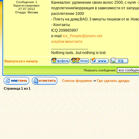
Сообщения: 1
Канекалон: удлинение своих волос 2500, с нуля 
Зарегистрирован:
подплетение\коррекция в зависимости от запуще
27.07.2012
Откуда: Москва
расплетение 1000
- Плету на дому,ВАО, 3 минуты пешком от м. Нов
- Контакты
ICQ 209865997
e-mail
Ice_People@pisem.net
альбом вконтакте
_________________
Nothing lasts...but nothing is lost
Вернуться к началу
Показать сообщения:
Список форумов
->
Где сделать дреды
Страница
1
из
1