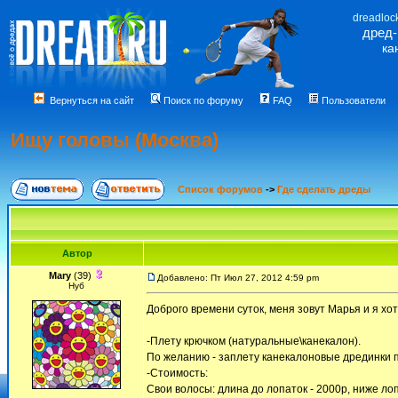
dreadloc
дред
ка
Вернуться на сайт
Поиск по форуму
FAQ
Пользователи
Ищу головы (Москва)
Список форумов
->
Где сделать дреды
Автор
Mary
(39)
Добавлено: Пт Июл 27, 2012 4:59 pm
Нуб
Доброго времени суток, меня зовут Марья и я х
-Плету крючком (натуральные\канекалон).
По желанию - заплету канекалоновые дрединки 
-Стоимость:
Свои волосы: длина до лопаток - 2000р, ниже лоп