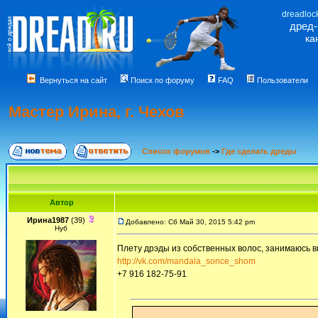
dreadloc
дред
ка
Вернуться на сайт
Поиск по форуму
FAQ
Пользователи
Мастер Ирина, г. Чехов
Список форумов
->
Где сделать дреды
Автор
Ирина1987
(39)
Добавлено: Сб Май 30, 2015 5:42 pm
Нуб
Плету дрэды из собственных волос, занимаюсь 
http://vk.com/mandala_sonce_shom
+7 916 182-75-91