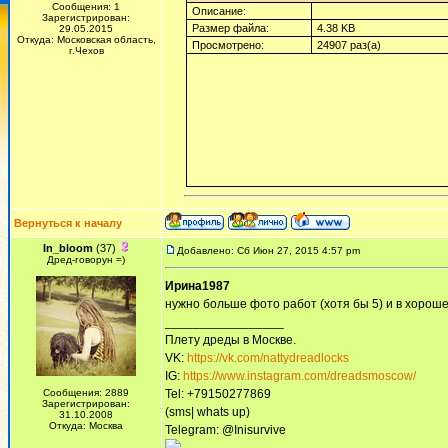
Сообщения: 1
Описание:
Зарегистрирован:
Размер файла:
4.38 KB
29.05.2015
Откуда: Московская область,
Просмотрено:
24907 раз(а)
г.Чехов
Вернуться к началу
In_bloom
(37)
Добавлено: Сб Июн 27, 2015 4:57 pm
Дред-говорун =)
Ирина1987
нужно больше фото работ (хотя бы 5) и в хороше
_________________
Плету дреды в Москве.
VK:
https://vk.com/nattydreadlocks
IG:
https://www.instagram.com/dreadsmoscow/
Сообщения: 2889
Tel: +79150277869
Зарегистрирован:
(sms| whats up)
31.10.2008
Откуда: Москва
Telegram: @Inisurvive