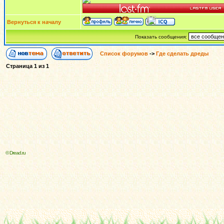
Вернуться к началу
Показать сообщения:
Список форумов
->
Где сделать дреды
Страница
1
из
1
© Dread.ru