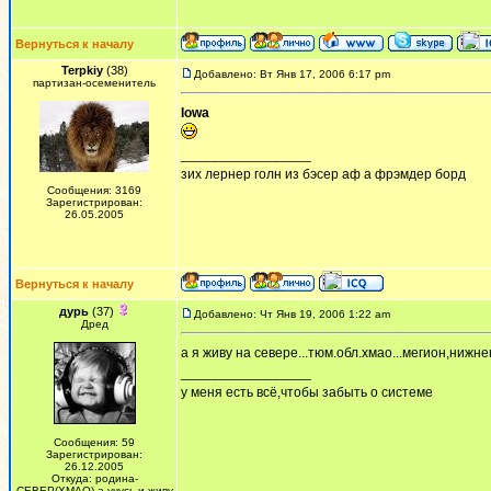
Вернуться к началу
Terpkiy
(38)
Добавлено: Вт Янв 17, 2006 6:17 pm
партизан-осеменитель
Iowa
_________________
зих лернер голн из бэсер аф а фрэмдер борд
Сообщения: 3169
Зарегистрирован:
26.05.2005
Вернуться к началу
дурь
(37)
Добавлено: Чт Янв 19, 2006 1:22 am
Дред
а я живу на севере...тюм.обл.хмао...мегион,нижн
_________________
у меня есть всё,чтобы забыть о системе
Сообщения: 59
Зарегистрирован:
26.12.2005
Откуда: родина-
СЕВЕР(ХМАО).а учусь и живу