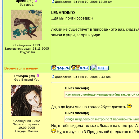
иркин
(39)
Добавлено: Вт Янв 10, 2006 12:20 am
без дред
LENARDIN`O
...да мы почти соседи)))
_________________
любви не существует в природе - это раз, счастья
замри и умри, замри и умри.
Сообщения: 1713
Зарегистрирован: 23.11.2005
Откуда: мо
Вернуться к началу
Ethiopia
(38)
Добавлено: Вт Янв 10, 2006 2:43 am
God Blessed You
Шизз писал(а):
измайловская)ещё неподалёку(на закрытой с
Да, а до Куки мне на троллейбусе доехать
Шизз писал(а):
опа)а недалеко от метро по 3 парковой ты м
Сообщения: 8302
Зарегистрирован:
Не, я тебя видела только с Лысым на ст.метро. А
19.09.2005
Откуда: Москва
Ну, а живу я на 3-Прядильной (недалеко от "
_________________