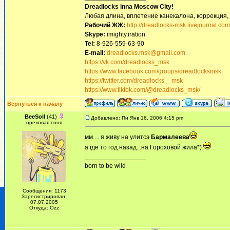
Dreadlocks inna Moscow Сity!
Любая длина, вплетение канекалона, коррекция,
Рабочий ЖЖ:
http://dreadlocks-msk.livejournal.com
Skype:
imighty.iration
Tel:
8-926-559-63-90
E-mail:
dreadlocks.msk@gmail.com
https://vk.com/dreadlocks_msk
https://www.facebook.com/groups/dreadlocksmsk
https://twitter.com/dreadlocks__msk
https://www.tiktok.com/@dreadlocks_msk/
Вернуться к началу
BeeSoll
(41)
Добавлено: Пн Янв 16, 2006 4:15 pm
ореховая соня
мм.... я живу на улитсэ
Бармалеева
а где то год назад...на Гороховой жила*)
_________________
born to be wild
Сообщения: 1173
Зарегистрирован:
07.07.2005
Откуда: Ozz