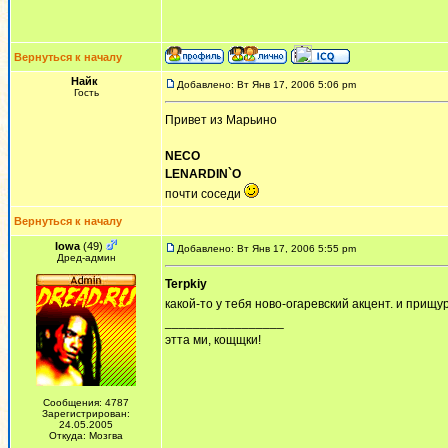
Вернуться к началу
Найк
Добавлено: Вт Янв 17, 2006 5:06 pm
Гость
Привет из Марьино
NECO
LENARDIN`O
почти соседи
Вернуться к началу
Iowa
(49)
Добавлено: Вт Янв 17, 2006 5:55 pm
Дред-админ
Terpkiy
какой-то у тебя ново-огаревский акцент. и прищу
_________________
этта ми, кощщки!
Сообщения: 4787
Зарегистрирован:
24.05.2005
Откуда: Мозгва