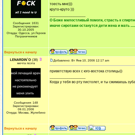
тоесть мне)))
круто-круто )))
_________________
О Боже милостливый помоги, страсть к спиртно
Сообщения: 1631
иначе сиротами останутся дети жена и мать ......
Зарегистрирован:
30.10.2005
Откуда: Одесса, ул.Героев
Пограничников
Вернуться к началу
LENARDIN`O
(38)
Добавлено: Вт Янв 10, 2006 12:17 am
мечта поэта
приветствую всех с юго-востока столицы))
_________________
Когда у тебя во рту пистолет, и ты сжимаешь зуб
Сообщения: 148
Зарегистрирован:
09.01.2006
Откуда: Москва, Жулебино
Вернуться к началу