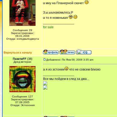
а мну на Планерной скачет
З.ы.ыынакомьтесь:Р
а то я новенькая
_________________
for sale
Сообщения: 29
Зарегистрирован:
09.01.2006
Откуда: изподвыподверта
Вернуться к началу
ПазитиFF
(38)
Добавлено: Пн Янв 09, 2006 3:35 am
Дред-ветеран
а я из эстонии
что не совсем близко
_________________
Все мы пойдем в след за джа...
Сообщения: 127
Зарегистрирован:
07.09.2005
Откуда: Эстооония