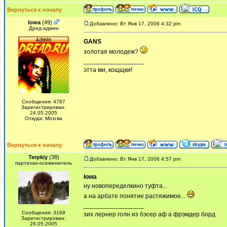
Вернуться к началу
Iowa
(49)
Добавлено: Вт Янв 17, 2006 4:32 pm
Дред-админ
GANS
золотая молодеж?
_________________
этта ми, кощщки!
Сообщения: 4787
Зарегистрирован:
24.05.2005
Откуда: Мозгва
Вернуться к началу
Terpkiy
(38)
Добавлено: Вт Янв 17, 2006 4:57 pm
партизан-осеменитель
Iowa
ну новопеределкино туфта...
а на арбате понятие растяжимое...
_________________
Сообщения: 3169
зих лернер голн из бэсер аф а фрэмдер борд
Зарегистрирован:
26.05.2005