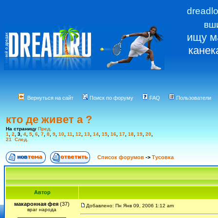
dreadl
вш
ищу м
канек
Вернуться на сайт
Поиск по форуму
FAQ
Пользователи
кто де живет а ?
На страницу
Пред.
1
,
2
,
3
,
4
,
5
,
6
,
7
,
8
,
9
,
10
,
11
,
12
,
13
,
14
,
15
,
16
,
17
,
18
,
19
,
20
,
21
След.
Список форумов
->
Тусовка
Автор
макаронная фея
(37)
Добавлено: Пн Янв 09, 2006 1:12 am
враг народа