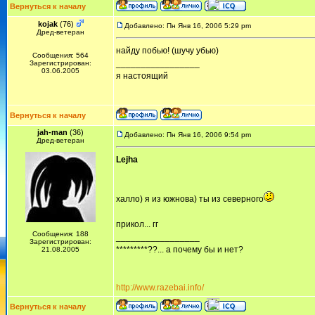
Вернуться к началу
kojak
(76)
Добавлено: Пн Янв 16, 2006 5:29 pm
Дред-ветеран
найду побью! (шучу убью)
Сообщения: 564
_________________
Зарегистрирован:
03.06.2005
я настоящий
Вернуться к началу
jah-man
(36)
Добавлено: Пн Янв 16, 2006 9:54 pm
Дред-ветеран
Lejha
халло) я из южнова) ты из северного
прикол... гг
Сообщения: 188
_________________
Зарегистрирован:
*********??... а почему бы и нет?
21.08.2005
http://www.razebai.info/
Вернуться к началу