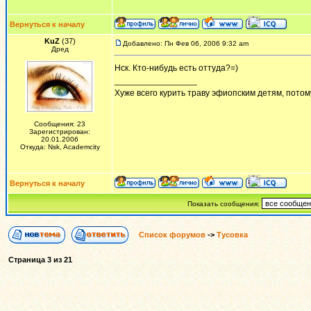
Вернуться к началу
KuZ
(37)
Добавлено: Пн Фев 06, 2006 9:32 am
Дред
Нск. Кто-нибудь есть оттуда?=)
_________________
Хуже всего курить траву эфиопским детям, потому 
Сообщения: 23
Зарегистрирован:
20.01.2006
Откуда: Nsk, Academcity
Вернуться к началу
Показать сообщения:
Список форумов
->
Тусовка
Страница
3
из
21