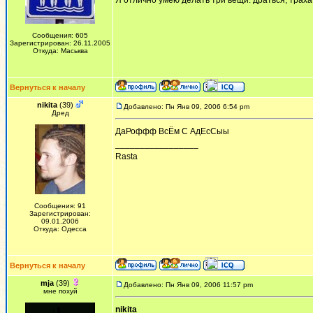
Я отлично умею делать три вещи: драться, трахат
Сообщения: 605
Зарегистрирован: 26.11.2005
Откуда: Маськва
Вернуться к началу
nikita
(39)
Добавлено: Пн Янв 09, 2006 6:54 pm
Дред
ДаРоффф ВсЁм С АдЕсСыы
_________________
Rasta
Сообщения: 91
Зарегистрирован:
09.01.2006
Откуда: Одесса
Вернуться к началу
mja
(39)
Добавлено: Пн Янв 09, 2006 11:57 pm
мне похуй
nikita