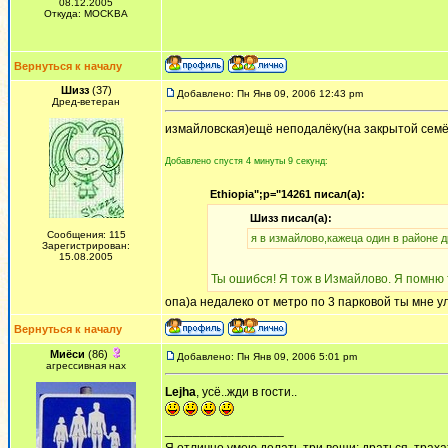
08.12.2005
Откуда: MOCKBA
Вернуться к началу
Шизз
(37)
Добавлено: Пн Янв 09, 2006 12:43 pm
Дред-ветеран
измайловская)ещё неподалёку(на закрытой сем
Добавлено спустя 4 минуты 9 секунд:
Ethiopia";p="14261 писал(а):
Шизз писал(а):
Сообщения: 115
я в измайлово,кажеца один в районе д
Зарегистрирован:
15.08.2005
Ты ошибся! Я тож в Измайлово. Я помню 
опа)а недалеко от метро по 3 парковой ты мне 
Вернуться к началу
Миёси
(86)
Добавлено: Пн Янв 09, 2006 5:01 pm
агрессивная нах
Lejha
, усё..жди в гости..
_________________