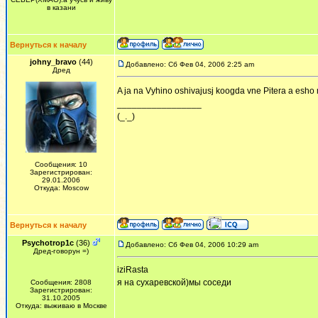
в казани
Вернуться к началу
johny_bravo
(44)
Добавлено: Сб Фев 04, 2006 2:25 am
Дред
A ja na Vyhino oshivajusj koogda vne Pitera a esh
_________________
(_._)
Сообщения: 10
Зарегистрирован:
29.01.2006
Откуда: Moscow
Вернуться к началу
Psychotrop1c
(36)
Добавлено: Сб Фев 04, 2006 10:29 am
Дред-говорун =)
iziRasta
я на сухаревской)мы соседи
Сообщения: 2808
Зарегистрирован:
31.10.2005
Откуда: выживаю в Москве