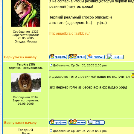
я не согласна чтобы резинка(которую первой над
резинкой(!) внутрь дреда!
Терпкий реальный способ описал))))
а вот это (с дредлокс.h...) - туфта)
_________________
Сообщения: 1327
http://madbraid.fastbb.ru/
Зарегистрирован:
25.05.2005
Откуда: Москва
Вернуться к началу
Terpkiy
(38)
Добавлено: Ср Окт 05, 2005 2:50 pm
партизан-осеменитель
я думаю вот ето с резинкой ваще не получится
_________________
зих лернер голн из бэсер аф а фрэмдер борд
Сообщения: 3169
Зарегистрирован:
26.05.2005
Вернуться к началу
Теперь Я
Добавлено: Ср Окт 05, 2005 6:37 pm
Гость