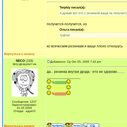
Terpkiy писал(а):
я думаю вот ето с резинкой ваще не получитс
получится-получится, но
Ольга писал(а):
туфта)
ко всяческим резинкам я ваще плохо отношусь
Вернуться к началу
NECO
(133)
Добавлено: Ср Окт 05, 2005 7:42 pm
флу-дрэд-раст-ка
да... резинка внутри дрэда - ето не здорово.........
_________________
%))))))))))
%))))))))))
%))))))))))
Сообщения: 1237
Зарегистрирован:
31.05.2005
Откуда: :адуктО
Вернуться к началу