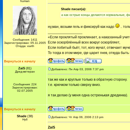
human
Shade писал(а):
а как острые концы делаются нормальные, ф
ну,ман, возьми гель и фиксируй как надо
.. то
_________________
«Если проклятый проклинает, а наказанный учит
Сообщения: 1411
Если оскорблённый всех вокруг оскорбляет,
Зарегистрирован: 05.11.2005
Откуда: earth
Если побитый бьёт, тот, кого мучат, отвечает муч
То тогда в этом мире, где царит гнев, откуда быт
Вернуться к началу
ZaiS
(81)
Добавлено: Пн Апр 03, 2006 7:37 pm
Дред-ветеран
так же как и круглые только в обратную сторону.
Сообщения: 224
т.е. крючком только сверху вниз.
Зарегистрирован:
02.07.2005
я так делаю (у меня одна остренькая дрединка).
Вернуться к началу
Shade
(38)
Добавлено: Чт Апр 06, 2006 2:13 pm
Нуб
ZaiS