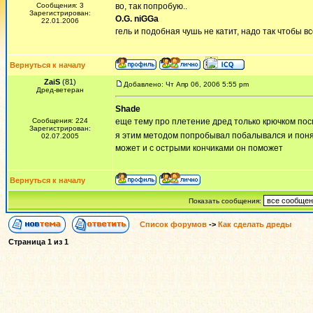
Сообщения: 3
во, так попробую..
Зарегистрирован:
O.G. niGGa
22.01.2006
гель и подобная чушь не катит, надо так чтобы 
Вернуться к началу
ZaiS
(81)
Добавлено: Чт Апр 06, 2006 5:55 pm
Дред-ветеран
Shade
Сообщения: 224
еще тему про плетение дред только крючком пос
Зарегистрирован:
я этим методом попробывал побалывался и пон
02.07.2005
может и с острыми кончиками он поможет
Вернуться к началу
Показать сообщения:
Список форумов
->
Как сделать дреды
Страница
1
из
1