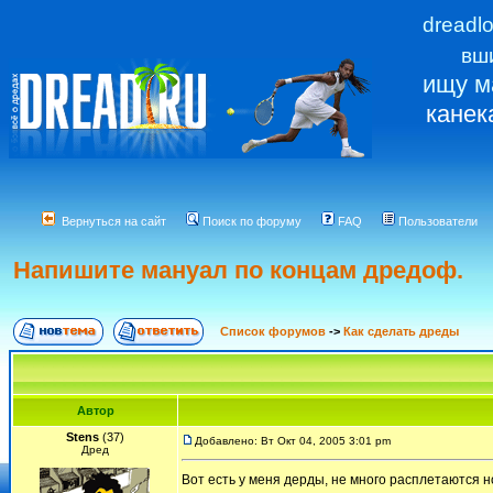
dreadl
вш
ищу м
канек
Вернуться на сайт
Поиск по форуму
FAQ
Пользователи
Напишите мануал по концам дредоф.
Список форумов
->
Как сделать дреды
Автор
Stens
(37)
Добавлено: Вт Окт 04, 2005 3:01 pm
Дред
Вот есть у меня дерды, не много расплетаются но