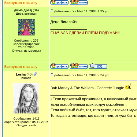
Вернуться к началу
дима дред
(34)
Добавлено: Чт Май 11, 2006 1:35 pm
Дред-ветеран
Децл-Лигалайз
_________________
СНАЧАЛА СДЕЛАЙ ПОТОМ ПОДУМАЙ!!
Сообщения: 257
Зарегистрирован:
25.03.2006
Откуда: из москвы;)
Вернуться к началу
Lesha
(40)
Добавлено: Чт Май 11, 2006 2:24 pm
human
Bob Marley & The Wailers - Concrete Jungle
_________________
«Если проклятый проклинает, а наказанный учит
Если оскорблённый всех вокруг оскорбляет,
Если побитый бьёт, тот, кого мучат, отвечает муч
То тогда в этом мире, где царит гнев, откуда быт
Сообщения: 1411
Зарегистрирован: 05.11.2005
Откуда: earth