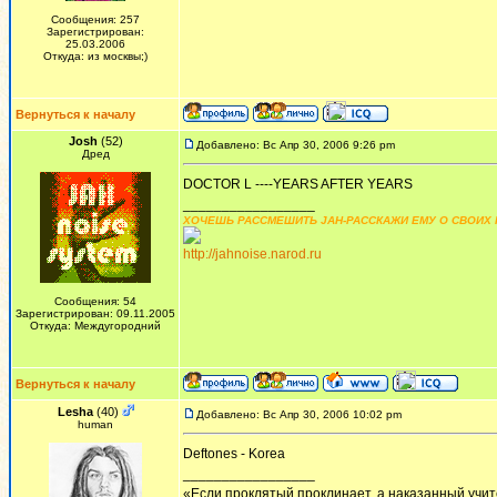
Сообщения: 257
Зарегистрирован:
25.03.2006
Откуда: из москвы;)
Вернуться к началу
Josh
(52)
Добавлено: Вс Апр 30, 2006 9:26 pm
Дред
DOCTOR L ----YEARS AFTER YEARS
_________________
ХОЧЕШЬ РАССМЕШИТЬ JAH-РАССКАЖИ ЕМУ О СВОИХ 
http://jahnoise.narod.ru
Сообщения: 54
Зарегистрирован: 09.11.2005
Откуда: Междугородний
Вернуться к началу
Lesha
(40)
Добавлено: Вс Апр 30, 2006 10:02 pm
human
Deftones - Korea
_________________
«Если проклятый проклинает, а наказанный учит