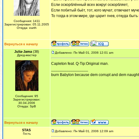
Если оскорблённый всех вокруг оскорбляет,
Если побитый бьёт, тот, кого мучат, отвечает муч
То тогда в этом мире, где царит гнев, откуда быт
Сообщения: 1411
Зарегистрирован: 05.11.2005
Откуда: earth
Вернуться к началу
Julia-Jama
(38)
Добавлено: Пн Май 01, 2006 12:01 am
Дред-мастер
Capleton feat. Q-Tip:Original man.
_________________
burn Babylon because dem corrupt and dem naughty!
Сообщения: 95
Зарегистрирован:
30.04.2006
Откуда: SpB
Вернуться к началу
STAS
Добавлено: Пн Май 01, 2006 12:09 am
Гость