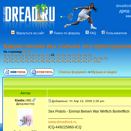
dreadloc
дред
ка
Вернуться на сайт
Поиск по форуму
FAQ
Пользователи
Какую песню вы только что прослушал
На страницу
Пред.
1
,
2
,
3
,
4
,
5
,
6
,
7
,
8
,
9
,
10
,
11
,
12
,
13
,
14
,
15
,
16
,
17
,
18
,
19
,
20
,
21
,
22
,
23
,
24
,
25
,
26
,
27
,
28
,
29
,
30
,
31
,
32
,
33
,
34
,
35
,
36
,
37
,
38
,
39
,
40
,
41
,
42
,
43
,
44
,
45
,
46
,
47
,
48
,
49
,
50
,
51
,
52
,
53
,
54
,
55
,
56
,
57
След.
Список форумов
->
Музыка и видео
Автор
Kiedis
(40)
Добавлено: Чт Апр 13, 2006 2:26 pm
Дред-мастер
Sex Pistols - Einmal Belsen War Wirflich Bortrefflich
_________________
www.dreadlock.ru
ICQ-449225860-ICQ