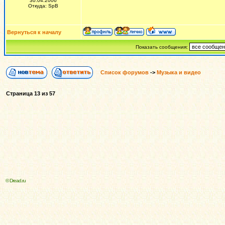
30.04.2006
Откуда: SpB
Вернуться к началу
Показать сообщения:
Список форумов
->
Музыка и видео
Страница
13
из
57
© Dread.ru