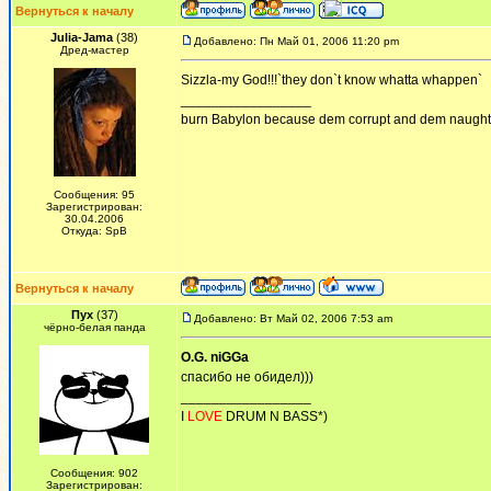
Вернуться к началу
Julia-Jama
(38)
Добавлено: Пн Май 01, 2006 11:20 pm
Дред-мастер
Sizzla-my God!!!`they don`t know whatta whappen`
_________________
burn Babylon because dem corrupt and dem naughty!
Сообщения: 95
Зарегистрирован:
30.04.2006
Откуда: SpB
Вернуться к началу
Пух
(37)
Добавлено: Вт Май 02, 2006 7:53 am
чёрно-белая панда
O.G. niGGa
спасибо не обидел)))
_________________
I
LOVE
DRUM N BASS*)
Сообщения: 902
Зарегистрирован: