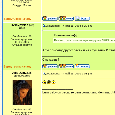
10.05.2006
Откуда: Москва
Вернуться к началу
Тычемдумал
(37)
Добавлено: Чт Май 11, 2006 6:22 pm
Дред
Клюква писал(а):
Сообщения: 20
Зарегистрирован:
Раз на то пошло я послушал группу М095 песн
08.05.2006
Откуда: Тортуга
А ты помоему других песен и не слушаешь.И хват
_________________
Смекаешь?
Вернуться к началу
Julia-Jama
(38)
Добавлено: Чт Май 11, 2006 6:53 pm
Дред-мастер
_________________
burn Babylon because dem corrupt and dem naughty!
Сообщения: 95
Зарегистрирован: