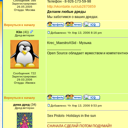
Сообщения: 586
Телефон - 8-926-173-59-98
Зарегистрирован:
http://vkontakte.ru/club2870859
26.05.2005
Откуда: Москва
Делаем любые дреды
Мы заботимся о ваших дредах.
Вернуться к началу
Klin
(41)
Добавлено: Чт Апр 13, 2006 8:16 pm
Дред-ветеран
Krec_MaestroASid - Музыка
_________________
Open Source обладает мужеством и компетентнос
Сообщения: 722
Зарегистрирован:
29.03.2006
Откуда: Ижевск
Вернуться к началу
дима дред
(34)
Добавлено: Чт Апр 13, 2006 9:53 pm
Дред-ветеран
Sex Pistols- Holidays in the sun
_________________
СНАЧАЛА СДЕЛАЙ ПОТОМ ПОДУМАЙ!!