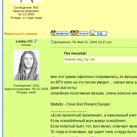
Сообщения: 902
Зарегистрирован:
02.12.2005
Откуда: от туда сюда
Вернуться к началу
Lesha
(40)
Добавлено: Пн Май 01, 2006 10:27 pm
human
Пух писал(а):
Mattafix-Big City Life
мне эти чуваки офигенно понравились, их музыка.
по МТV клип на эту песню увидел ... скачал весь 
Сообщения: 1411
даже dub есть)
Зарегистрирован: 05.11.2005
Откуда: earth
спокойная позитивная музыка...очень классно ин
Mattafix - Clear And Present Danger...
_________________
«Если проклятый проклинает, а наказанный учит
Если оскорблённый всех вокруг оскорбляет,
Если побитый бьёт, тот, кого мучат, отвечает муч
То тогда в этом мире, где царит гнев, откуда быт