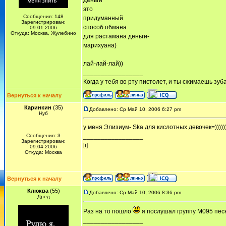
деньги
это
Сообщения: 148
придуманный
Зарегистрирован:
способ обмана
09.01.2006
Откуда: Москва, Жулебино
для растамана деньги-
марихуана)
лай-лай-лай))
_________________
Когда у тебя во рту пистолет, и ты сжимаешь зуб
Вернуться к началу
Каринкин
(35)
Добавлено: Ср Май 10, 2006 6:27 pm
Нуб
у меня Элизиум- Ska для кислотных девочек=)))))
Сообщения: 3
_________________
Зарегистрирован:
[i]
09.04.2006
Откуда: Москва
Вернуться к началу
Клюква
(55)
Добавлено: Ср Май 10, 2006 8:36 pm
Дред
Раз на то пошло
я послушал группу М095 песн
_________________