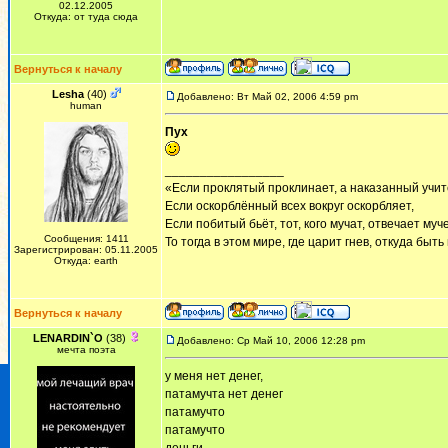
02.12.2005
Откуда: от туда сюда
Вернуться к началу
Lesha
(40)
Добавлено: Вт Май 02, 2006 4:59 pm
human
Пух
_________________
«Если проклятый проклинает, а наказанный учит
Если оскорблённый всех вокруг оскорбляет,
Если побитый бьёт, тот, кого мучат, отвечает муч
Сообщения: 1411
То тогда в этом мире, где царит гнев, откуда быт
Зарегистрирован: 05.11.2005
Откуда: earth
Вернуться к началу
LENARDIN`O
(38)
Добавлено: Ср Май 10, 2006 12:28 pm
мечта поэта
у меня нет денег,
патамучта нет денег
патамучто
патамучто