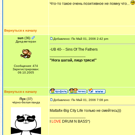
Что-то такое очень позитивное не помну что...
Вернуться к началу
sun
(36)
Добавлено: Пн Май 01, 2006 2:42 pm
Дред-ветеран
-UB 40- - Sins Of The Fathers
_________________
"Нога шатай, лицо тряси!"
Сообщения: 474
Зарегистрирован:
09.10.2005
Вернуться к началу
Пух
(37)
Добавлено: Пн Май 01, 2006 7:08 pm
чёрно-белая панда
Mattafix-Big City Life только не смейтесь)))
_________________
I
LOVE
DRUM N BASS*)