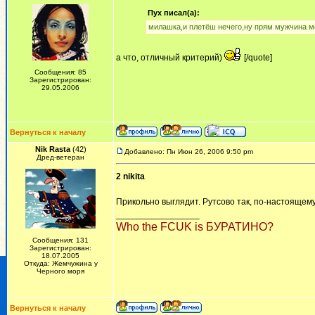
Пух писал(а):
милашка,и плетёш нечего,ну прям мужчина 
а что, отличный критерий)
[/quote]
Сообщения: 85
Зарегистрирован:
29.05.2006
Вернуться к началу
Nik Rasta
(42)
Добавлено: Пн Июн 26, 2006 9:50 pm
Дред-ветеран
2 nikita
Прикольно выглядит. Рутсово так, по-настоящем
_________________
Who the FCUK is БУРАТИНО?
Сообщения: 131
Зарегистрирован:
18.07.2005
Откуда: Жемчужина у
Черного моря
Вернуться к началу