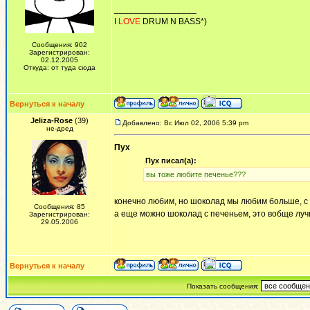
_________________
I
LOVE
DRUM N BASS*)
Сообщения: 902
Зарегистрирован:
02.12.2005
Откуда: от туда сюда
Вернуться к началу
Jeliza-Rose
(39)
Добавлено: Вс Июл 02, 2006 5:39 pm
не-дред
Пух
Пух писал(а):
вы тоже любите печенье???
конечно любим, но шоколад мы любим больше, с
Сообщения: 85
а еще можно шоколад с печеньем, это вобще луч
Зарегистрирован:
29.05.2006
Вернуться к началу
Показать сообщения: