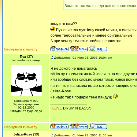
Вам что так мало надо для полного счас
кому это нам??
Пух описала мужЧину своей мечты, я сказал 
более требовательные и менее оригинальные.
А при чем тут счастье, вобще непонятно.
Вернуться к началу
Пух
(37)
Добавлено: Ср Июн 28, 2006 10:04 am
чёрно-белая панда
Я не докого не домагалась
nikita
ну ты симпотичный конечно но мне другое 
или вообще без слов,но многа таких мэнов поним
на те что я написала выше-которые наверно очен
Jeliza-Rose
не надо так я подарю тебе панду)))
Сообщения: 902
_________________
Зарегистрирован:
02.12.2005
I
LOVE
DRUM N BASS*)
Откуда: от туда сюда
Вернуться к началу
Jeliza-Rose
(39)
Добавлено: Ср Июн 28, 2006 11:56 am