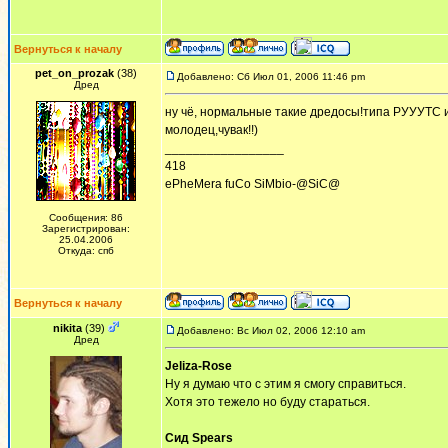
Вернуться к началу
pet_on_prozak
(38)
Добавлено: Сб Июл 01, 2006 11:46 pm
Дред
ну чё, нормальные такие дредосы!типа РУУУТС и вс
молодец,чувак!!)
_________________
418
ePheMera fuCo SiMbio-@SiC@
Сообщения: 86
Зарегистрирован:
25.04.2006
Откуда: спб
Вернуться к началу
nikita
(39)
Добавлено: Вс Июл 02, 2006 12:10 am
Дред
Jeliza-Rose
Ну я думаю что с этим я смогу справиться.
Хотя это тежело но буду стараться.
Сид Spears