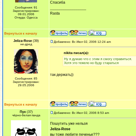
Спасиба
Сообщения: 91
_________________
Зарегистрирован:
Rasta
09.01.2006
Откуда: Одесса
Вернуться к началу
Jeliza-Rose
(39)
Добавлено: Вс Июл 02, 2006 12:24 am
не-дред
nikita писал(а):
Ну я думаю что с этим я смогу справиться.
Хотя это тежело но буду стараться
так держать))
Сообщения: 85
Зарегистрирован:
29.05.2006
Вернуться к началу
Пух
(37)
Добавлено: Вс Июл 02, 2006 8:53 am
чёрно-белая панда
Пошутить уже нельзя
Jeliza-Rose
вы тоже любите печенье???