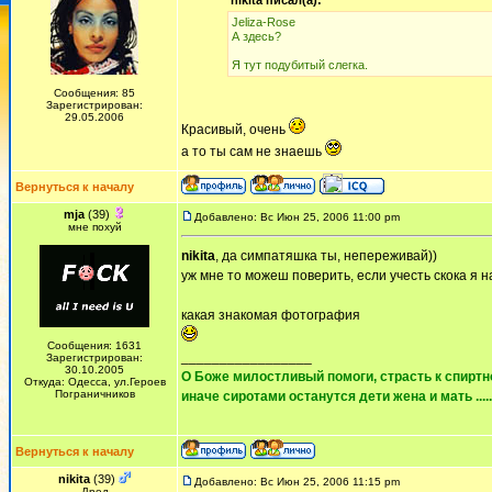
nikita писал(а):
Jeliza-Rose
А здесь?
Я тут подубитый слегка.
Сообщения: 85
Зарегистрирован:
29.05.2006
Красивый, очень
а то ты сам не знаешь
Вернуться к началу
mja
(39)
Добавлено: Вс Июн 25, 2006 11:00 pm
мне похуй
nikita
, да симпатяшка ты, непереживай))
уж мне то можеш поверить, если учесть скока я н
какая знакомая фотография
Сообщения: 1631
_________________
Зарегистрирован:
30.10.2005
О Боже милостливый помоги, страсть к спиртно
Откуда: Одесса, ул.Героев
Пограничников
иначе сиротами останутся дети жена и мать ......
Вернуться к началу
nikita
(39)
Добавлено: Вс Июн 25, 2006 11:15 pm
Дред