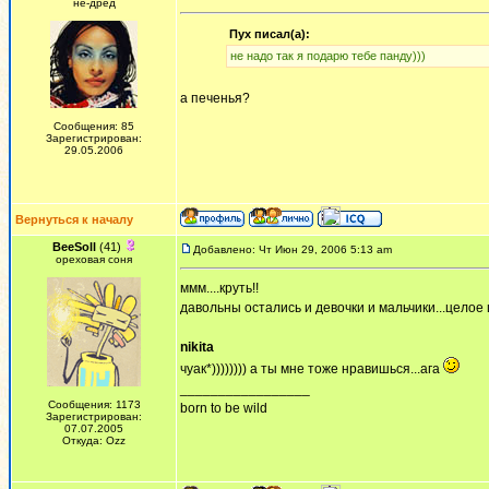
не-дред
Пух писал(а):
не надо так я подарю тебе панду)))
а печенья?
Сообщения: 85
Зарегистрирован:
29.05.2006
Вернуться к началу
BeeSoll
(41)
Добавлено: Чт Июн 29, 2006 5:13 am
ореховая соня
ммм....круть!!
давольны остались и девочки и мальчики...целое 
nikita
чуак*)))))))) а ты мне тоже нравишься...ага
_________________
Сообщения: 1173
born to be wild
Зарегистрирован:
07.07.2005
Откуда: Ozz