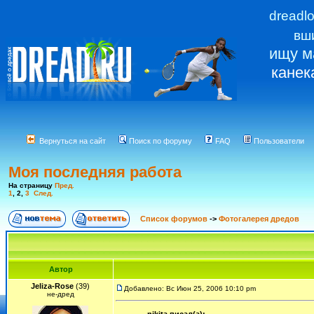
dreadl
вш
ищу м
канек
Вернуться на сайт
Поиск по форуму
FAQ
Пользователи
Моя последняя работа
На страницу
Пред.
1
,
2
,
3
След.
Список форумов
->
Фотогалерея дредов
Автор
Jeliza-Rose
(39)
Добавлено: Вс Июн 25, 2006 10:10 pm
не-дред