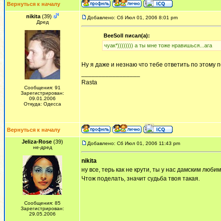
Вернуться к началу
nikita
(39)
Добавлено: Сб Июл 01, 2006 8:01 pm
Дред
BeeSoll писал(а):
чуак*)))))))) а ты мне тоже нравишься...ага
Ну я даже и незнаю что тебе ответить по этому п
_________________
Rasta
Сообщения: 91
Зарегистрирован:
09.01.2006
Откуда: Одесса
Вернуться к началу
Jeliza-Rose
(39)
Добавлено: Сб Июл 01, 2006 11:43 pm
не-дред
nikita
ну все, терь как не крути, ты у нас дамским люб
Чтож поделать, значит судьба твоя такая.
Сообщения: 85
Зарегистрирован:
29.05.2006