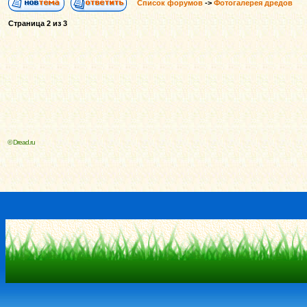
Список форумов
->
Фотогалерея дредов
Страница
2
из
3
© Dread.ru