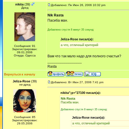
nikita
(39)
Добавлено: Пн Июн 26, 2006 10:32 pm
Дред
Nik Rasta
Пасиба ман.
Добавлено спустя 8 минут 35 секунд:
Jeliza-Rose писал(а):
а что, отличный критерий
Сообщения: 91
Зарегистрирован:
09.01.2006
Откуда: Одесса
Вам что так мало надо для полного счастья?
_________________
Rasta
Вернуться к началу
Jeliza-Rose
(39)
Добавлено: Вт Июн 27, 2006 7:41 pm
не-дред
nikita";p="27100 писал(а):
Nik Rasta
Пасиба ман.
Добавлено спустя 8 минут 35 секунд:
Сообщения: 85
Jeliza-Rose писал(а):
Зарегистрирован:
а что, отличный критерий
29.05.2006