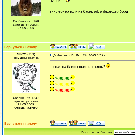
ну блин !
_________________
зих лернер голн из бэсер аф а фрэмдер борд
Сообщения: 3169
Зарегистрирован:
26.05.2005
Вернуться к началу
NECO
(133)
Добавлено: Вт Июл 26, 2005 8:53 am
флу-дрэд-раст-ка
Ты нас на блины приглашаешь?
_________________
%))))))))))
%))))))))))
%))))))))))
Сообщения: 1237
Зарегистрирован:
31.05.2005
Откуда: :адуктО
Вернуться к началу
Показать сообщения: