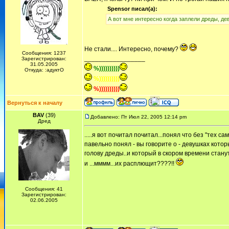
Spensor писал(а):
А вот мне интересно когда заплели дреды, д
Не стали.... Интересно, почему?
Сообщения: 1237
_________________
Зарегистрирован:
31.05.2005
%))))))))))
Откуда: :адуктО
%))))))))))
%))))))))))
Вернуться к началу
BAV
(39)
Добавлено: Пт Июл 22, 2005 12:14 pm
Дред
.....я вот почитал почитал...понял что без "тех са
павельно понял - вы говорите о - девушках кото
голову дреды..и который в скором времени стану
и ...мммм...их расплющит????!!
Сообщения: 41
Зарегистрирован:
02.06.2005