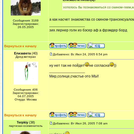
хотелось бы познакомиться со скином-геем,
а как насчет знакомства со скином-трансексуало
Сообщения: 3169
Зарегистрирован:
_________________
26.05.2005
зих лернер голн из бэсер аф а фрэмдер борд
Вернуться к началу
Елизавета
(40)
Добавлено: Вс Июл 24, 2005 6:54 pm
Дред-ветеран
ну нет так не пойдет
не согласна
))
_________________
Мир,солнце,счастье-это МЫ!
Сообщения: 406
Зарегистрирован:
04.07.2005
Откуда: Москва
Вернуться к началу
Terpkiy
(38)
Добавлено: Вт Июл 26, 2005 7:08 am
партизан-осеменитель