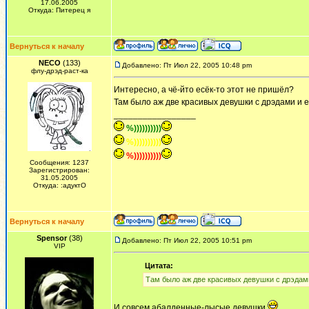
17.06.2005
Откуда: Питерец я
Вернуться к началу
NECO
(133)
Добавлено: Пт Июл 22, 2005 10:48 pm
флу-дрэд-раст-ка
Интересно, а чё-йто есёк-то этот не пришёл?
Там было аж две красивых девушки с дрэдами и е
_________________
%))))))))))
%))))))))))
%))))))))))
Сообщения: 1237
Зарегистрирован:
31.05.2005
Откуда: :адуктО
Вернуться к началу
Spensor
(38)
Добавлено: Пт Июл 22, 2005 10:51 pm
VIP
Цитата:
Там было аж две красивых девушки с дрэдами
И совсем абалденные-лысые девушки