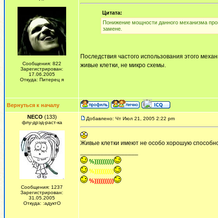
Цитата:
Понижение мощности данного механизма произо
замене.
Последствия частого использования этого механи
Сообщения: 822
живые клетки, не микро схемы.
Зарегистрирован:
17.06.2005
Откуда: Питерец я
Вернуться к началу
NECO
(133)
Добавлено: Чт Июл 21, 2005 2:22 pm
флу-дрэд-раст-ка
Живые клетки имеют не особо хорошую способност
_________________
%))))))))))
%))))))))))
%))))))))))
Сообщения: 1237
Зарегистрирован:
31.05.2005
Откуда: :адуктО