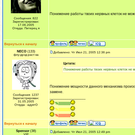
Понижение работы твоих нервных клеток не може
Сообщения: 822
Зарегистрирован:
17.06.2005
Откуда: Питерец я
Вернуться к началу
NECO
(133)
Добавлено: Чт Июл 21, 2005 12:36 pm
флу-дрэд-раст-ка
Цитата:
Понижение работы твоих нервных клеток не м
Понижение мощности данного механизма произойд
замене.
Сообщения: 1237
_________________
Зарегистрирован:
31.05.2005
%))))))))))
Откуда: :адуктО
%))))))))))
%))))))))))
Вернуться к началу
Spensor
(38)
Добавлено: Чт Июл 21, 2005 12:49 pm
VIP