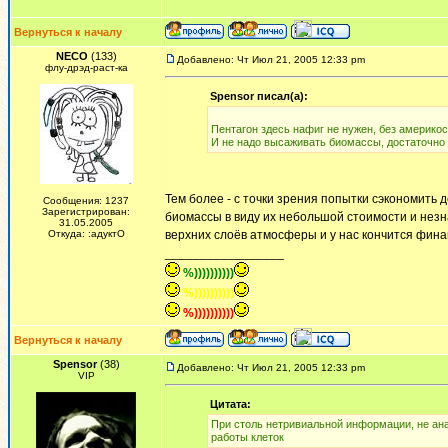
Вернуться к началу
NECO
(133)
Добавлено: Чт Июл 21, 2005 12:33 pm
флу-дрэд-раст-ка
Spensor писал(а):
Пентагон здесь нафиг не нужен, без америко
И не надо высаживать биомассы, достаточно
Тем более - с точки зрения попытки сэкономить д
Сообщения: 1237
Зарегистрирован:
биомассы в виду их небольшой стоимости и нез
31.05.2005
Откуда: :адуктО
верхних слоёв атмосферы и у нас кончится фина
_________________
%))))))))))
%))))))))))
%))))))))))
Вернуться к началу
Spensor
(38)
Добавлено: Чт Июл 21, 2005 12:33 pm
VIP
Цитата:
При столь нетривиальной информации, не ана
работы клеток