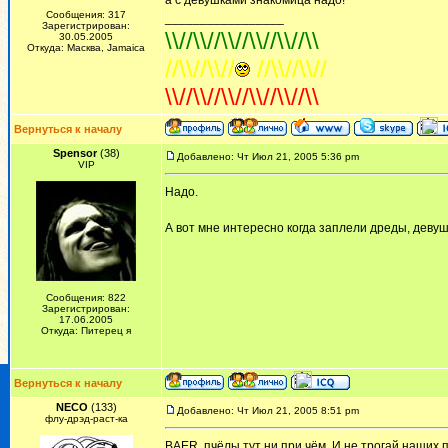
а с девушками знакомица надо!
Сообщения: 317
_________________
Зарегистрирован:
\\//\\//\\//\\//\\//\\
30.05.2005
Откуда: Масква, Jamaica
//\\//\\//
//\\//\\//
\\//\\//\\//\\//\\//\\
Вернуться к началу
Spensor
(38)
Добавлено: Чт Июл 21, 2005 5:36 pm
VIP
Надо.
А вот мне интересно когда заплели дреды, деву
Сообщения: 822
Зарегистрирован:
17.06.2005
Откуда: Питерец я
Вернуться к началу
NECO
(133)
Добавлено: Чт Июл 21, 2005 8:51 pm
флу-дрэд-раст-ка
BAER, пчёлы тут ни при чём. И не трогай наших 