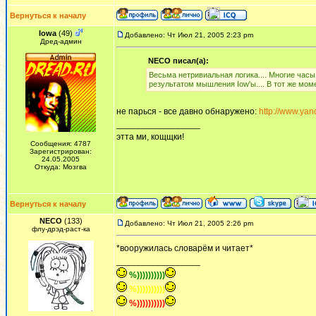
Вернуться к началу
Iowa
(49)
Добавлено: Чт Июл 21, 2005 2:23 pm
Дред-админ
NECO писал(а):
Весьма нетривиальная логика.... Многие ча
результатом мышления Iow'ы.... В тот же мом
не парься - все давно обнаружено:
http://www.yan
_________________
этта ми, кощщки!
Сообщения: 4787
Зарегистрирован:
24.05.2005
Откуда: Мозгва
Вернуться к началу
NECO
(133)
Добавлено: Чт Июл 21, 2005 2:26 pm
флу-дрэд-раст-ка
*вооружилась словарём и читает*
_________________
%))))))))))
%))))))))))
%))))))))))