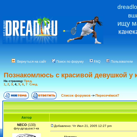
dreadl
вш
ищу м
канек
Вернуться на сайт
Поиск по форуму
FAQ
Пользователи
Познакомлюсь с красивой девушкой у 
На страницу
Пред.
1
,
2
,
3
,
4
,
5
,
6
,
7
След.
Список форумов
->
Пересечёмся?
Автор
NECO
(133)
Добавлено: Чт Июл 21, 2005 12:27 pm
флу-дрэд-раст-ка