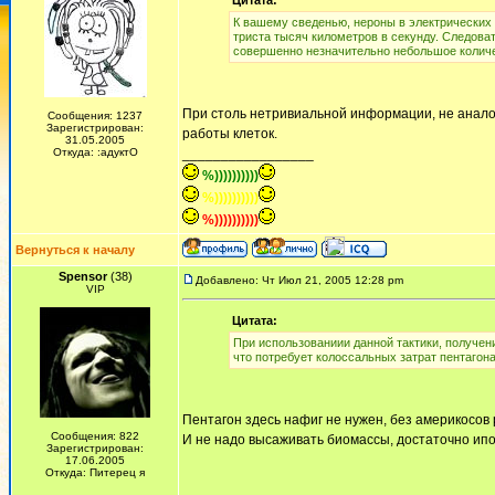
Цитата:
К вашему сведенью, нероны в электрических с
триста тысяч километров в секунду. Следоват
совершенно незначительно небольшое количе
При столь нетривиальной информации, не аналог
Сообщения: 1237
Зарегистрирован:
работы клеток.
31.05.2005
Откуда: :адуктО
_________________
%))))))))))
%))))))))))
%))))))))))
Вернуться к началу
Spensor
(38)
Добавлено: Чт Июл 21, 2005 12:28 pm
VIP
Цитата:
При использованиии данной тактики, получен
что потребует колоссальных затрат пентагона
Пентагон здесь нафиг не нужен, без америкосов
Сообщения: 822
И не надо высаживать биомассы, достаточно ип
Зарегистрирован:
17.06.2005
Откуда: Питерец я