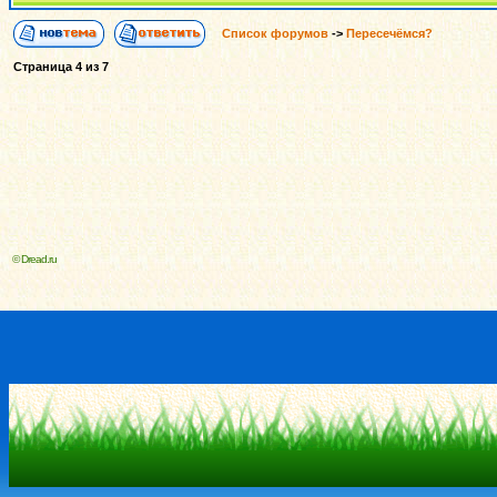
Список форумов
->
Пересечёмся?
Страница
4
из
7
© Dread.ru