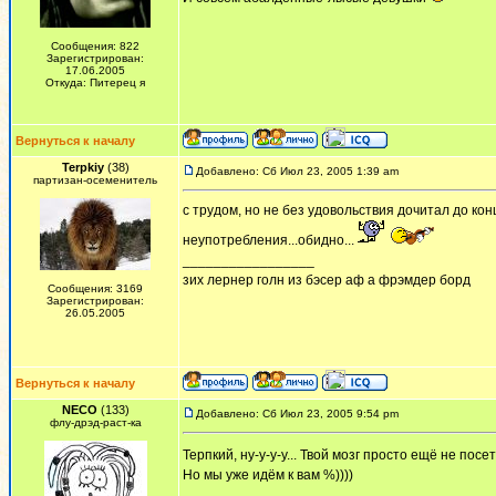
Сообщения: 822
Зарегистрирован:
17.06.2005
Откуда: Питерец я
Вернуться к началу
Terpkiy
(38)
Добавлено: Сб Июл 23, 2005 1:39 am
партизан-осеменитель
с трудом, но не без удовольствия дочитал до кон
неупотребления...обидно...
_________________
зих лернер голн из бэсер аф а фрэмдер борд
Сообщения: 3169
Зарегистрирован:
26.05.2005
Вернуться к началу
NECO
(133)
Добавлено: Сб Июл 23, 2005 9:54 pm
флу-дрэд-раст-ка
Терпкий, ну-у-у-у... Твой мозг просто ещё не пос
Но мы уже идём к вам %))))
_________________