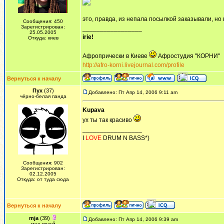
это, правда, из непала посылкой заказывали, но 
Сообщения: 450
Зарегистрирован:
_________________
25.05.2005
irie!
Откуда: киев
Афропрически в Киеве
Афростудия "КОРНИ"
http://afro-korni.livejournal.com/profile
Вернуться к началу
Пух
(37)
Добавлено: Пт Апр 14, 2006 9:11 am
чёрно-белая панда
Kupava
ух ты так красиво
_________________
I
LOVE
DRUM N BASS*)
Сообщения: 902
Зарегистрирован:
02.12.2005
Откуда: от туда сюда
Вернуться к началу
mja
(39)
Добавлено: Пт Апр 14, 2006 9:39 am
мне похуй