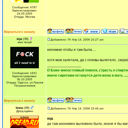
Сообщения: 4787
Зарегистрирован:
24.05.2005
Откуда: Мозгва
Вернуться к началу
mja
(39)
Добавлено: Пт Апр 14, 2006 10:27 am
мне похуй
непомню чтобы я там была.....
хотя мож залетала, да с головы вылетело...скоре
_________________
О Боже милостливый помоги, страсть к спиртно
Сообщения: 1631
иначе сиротами останутся дети жена и мать ......
Зарегистрирован:
30.10.2005
Откуда: Одесса, ул.Героев
Пограничников
Вернуться к началу
Iowa
(49)
Добавлено: Пт Апр 14, 2006 10:44 am
Дред-админ
mja
да там анонимно выложено было, иначе я бы как