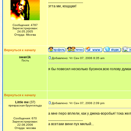
_________________
этта ми, кощщки!
Сообщения: 4787
Зарегистрирован:
24.05.2005
Откуда: Мозгва
Вернуться к началу
swan1k
Добавлено: Чт Сен 07, 2006 8:35 am
Гость
я бы повесил несколько бусинок.всю голову дума
Вернуться к началу
Little me
(37)
Добавлено: Чт Сен 07, 2006 2:09 pm
прекрасная брунгильда
а мне перо вплели, как у джека-воробья! тока жел
Сообщения: 670
_________________
Зарегистрирован:
а всетаки вини пух милый...
22.08.2006
Откуда: москва