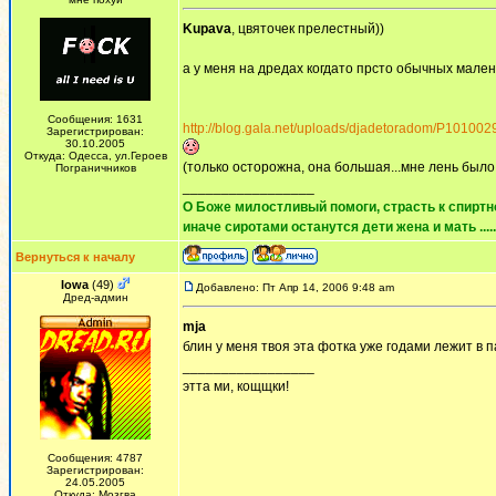
Kupava
, цвяточек прелестный))
а у меня на дредах когдато прсто обычных мален
Сообщения: 1631
http://blog.gala.net/uploads/djadetoradom/P10100
Зарегистрирован:
30.10.2005
Откуда: Одесса, ул.Героев
(только осторожна, она большая...мне лень был
Пограничников
_________________
О Боже милостливый помоги, страсть к спиртно
иначе сиротами останутся дети жена и мать ......
Вернуться к началу
Iowa
(49)
Добавлено: Пт Апр 14, 2006 9:48 am
Дред-админ
mja
блин у меня твоя эта фотка уже годами лежит в па
_________________
этта ми, кощщки!
Сообщения: 4787
Зарегистрирован:
24.05.2005
Откуда: Мозгва