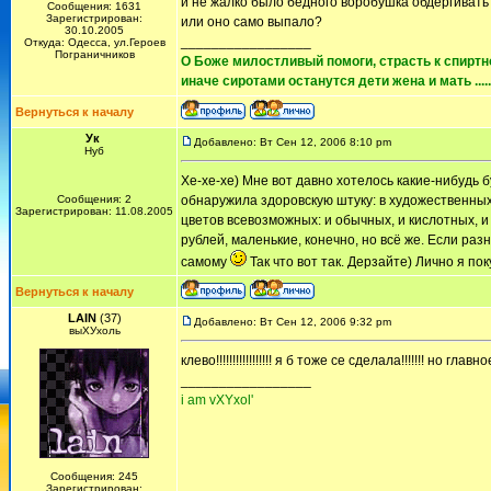
и не жалко было бедного воробушка обдёргивать
Сообщения: 1631
Зарегистрирован:
или оно само выпало?
30.10.2005
_________________
Откуда: Одесса, ул.Героев
Пограничников
О Боже милостливый помоги, страсть к спиртно
иначе сиротами останутся дети жена и мать ......
Вернуться к началу
Ук
Добавлено: Вт Сен 12, 2006 8:10 pm
Нуб
Хе-хе-хе) Мне вот давно хотелось какие-нибудь б
Сообщения: 2
обнаружила здоровскую штуку: в художественных 
Зарегистрирован: 11.08.2005
цветов всевозможных: и обычных, и кислотных, и
рублей, маленькие, конечно, но всё же. Если ра
самому
Так что вот так. Дерзайте) Лично я пок
Вернуться к началу
LAIN
(37)
Добавлено: Вт Сен 12, 2006 9:32 pm
выХУхоль
клево!!!!!!!!!!!!!!!!! я б тоже се сделала!!!!!!! но главное 
_________________
i am vXYxol'
Сообщения: 245
Зарегистрирован: