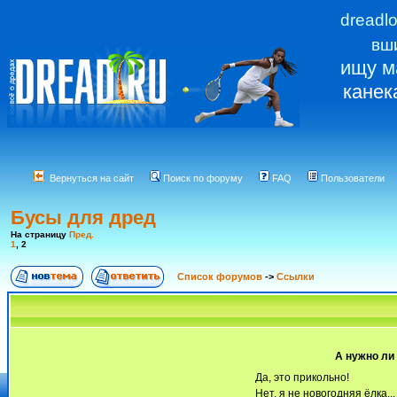
dreadl
вш
ищу м
канек
Вернуться на сайт
Поиск по форуму
FAQ
Пользователи
Бусы для дред
На страницу
Пред.
1
,
2
Список форумов
->
Ссылки
А нужно ли
Да, это прикольно!
Нет, я не новогодняя ёлка...