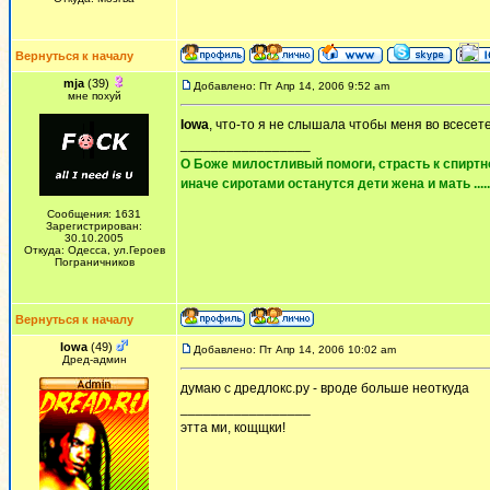
Вернуться к началу
mja
(39)
Добавлено: Пт Апр 14, 2006 9:52 am
мне похуй
Iowa
, что-то я не слышала чтобы меня во всесет
_________________
О Боже милостливый помоги, страсть к спиртно
иначе сиротами останутся дети жена и мать ......
Сообщения: 1631
Зарегистрирован:
30.10.2005
Откуда: Одесса, ул.Героев
Пограничников
Вернуться к началу
Iowa
(49)
Добавлено: Пт Апр 14, 2006 10:02 am
Дред-админ
думаю с дредлокс.ру - вроде больше неоткуда
_________________
этта ми, кощщки!