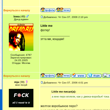
Вернуться к началу
Iowa
(49)
Добавлено: Чт Сен 07, 2006 2:10 pm
Дред-админ
Little me
фотку!
_________________
этта ми, кощщки!
Сообщения: 4787
Зарегистрирован:
24.05.2005
Откуда: Мозгва
Вернуться к началу
mja
(39)
Добавлено: Чт Сен 07, 2006 4:01 pm
мне похуй
Little me писал(а):
а мне перо вплели, как у джека-воробья! тока 
желтое воробьиное перо?