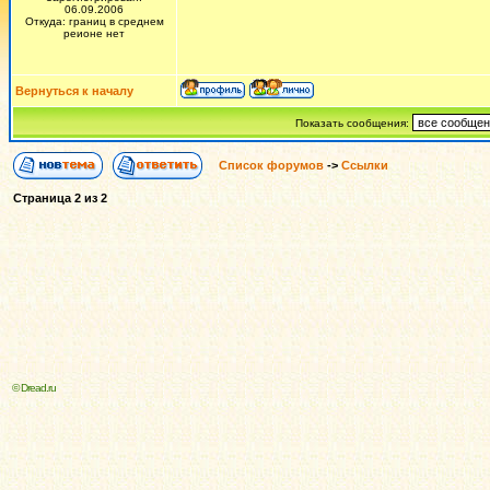
06.09.2006
Откуда: границ в среднем
реионе нет
Вернуться к началу
Показать сообщения:
Список форумов
->
Ссылки
Страница
2
из
2
© Dread.ru