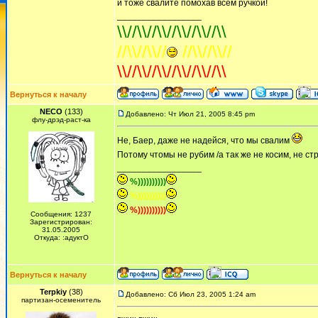
и тоже свалите помохав всем ручкой!
_________________
\\//\\//\\//\\//\\//\\
//\\//\\//
//\\//\\//
\\//\\//\\//\\//\\//\\
Вернуться к началу
NECO
(133)
Добавлено: Чт Июл 21, 2005 8:45 pm
флу-дрэд-раст-ка
Не, Баер, даже не надейся, что мы свалим
Потому чтомы не рубим /а так же не косим, не с
_________________
%))))))))))
%))))))))))
%))))))))))
Сообщения: 1237
Зарегистрирован:
31.05.2005
Откуда: :адуктО
Вернуться к началу
Terpkiy
(38)
Добавлено: Сб Июл 23, 2005 1:24 am
партизан-осеменитель