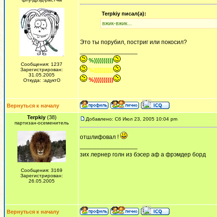
Terpkiy писал(а):
вжик-вжик...
Это ты порубил, постриг или покосил?
_________________
%))))))))))
Сообщения: 1237
Зарегистрирован:
%))))))))))
31.05.2005
%))))))))))
Откуда: :адуктО
Вернуться к началу
Terpkiy
(38)
Добавлено: Сб Июл 23, 2005 10:04 pm
партизан-осеменитель
отшлифовал !
_________________
зих лернер голн из бэсер аф а фрэмдер борд
Сообщения: 3169
Зарегистрирован:
26.05.2005
Вернуться к началу