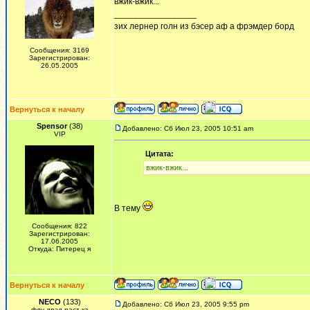
вжик-вжик...
_________________
зих лернер голн из бэсер аф а фрэмдер борд
Сообщения: 3169
Зарегистрирован:
26.05.2005
Вернуться к началу
Spensor
(38)
Добавлено: Сб Июл 23, 2005 10:51 am
VIP
Цитата:
вжик-вжик...
В тему
Сообщения: 822
Зарегистрирован:
17.06.2005
Откуда: Питерец я
Вернуться к началу
NECO
(133)
Добавлено: Сб Июл 23, 2005 9:55 pm
флу-дрэд-раст-ка