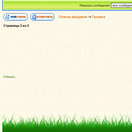
Показать сообщения:
Список форумов
->
Тусовка
Страница
3
из
3
© Dread.ru