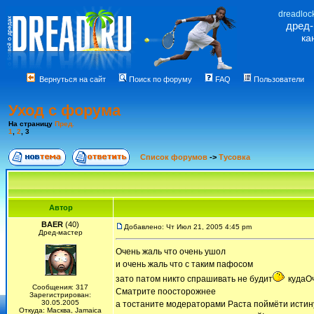
dreadloc
дред
ка
Вернуться на сайт
Поиск по форуму
FAQ
Пользователи
Уход с форума
На страницу
Пред.
1
,
2
,
3
Список форумов
->
Тусовка
Автор
BAER
(40)
Добавлено: Чт Июл 21, 2005 4:45 pm
Дред-мастер
Очень жаль что очень ушол
и очень жаль что с таким пафосом
зато патом никто спрашивать не будит
кудаО
Сообщения: 317
Сматрите поосторожнее
Зарегистрирован:
30.05.2005
а тостаните модераторами Раста поймёти истину
Откуда: Масква, Jamaica