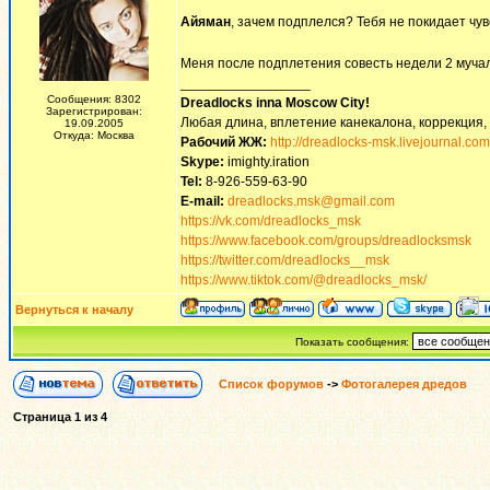
Айяман
, зачем подплелся? Тебя не покидает чувс
Меня после подплетения совесть недели 2 муч
_________________
Сообщения: 8302
Dreadlocks inna Moscow Сity!
Зарегистрирован:
Любая длина, вплетение канекалона, коррекция,
19.09.2005
Откуда: Москва
Рабочий ЖЖ:
http://dreadlocks-msk.livejournal.com
Skype:
imighty.iration
Tel:
8-926-559-63-90
E-mail:
dreadlocks.msk@gmail.com
https://vk.com/dreadlocks_msk
https://www.facebook.com/groups/dreadlocksmsk
https://twitter.com/dreadlocks__msk
https://www.tiktok.com/@dreadlocks_msk/
Вернуться к началу
Показать сообщения:
Список форумов
->
Фотогалерея дредов
Страница
1
из
4