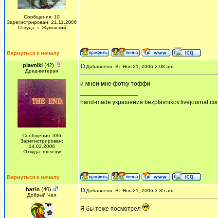
Сообщения: 10
Зарегистрирован: 21.11.2006
Откуда: г. Жуковский
Вернуться к началу
plavniki
(42)
Добавлено: Вт Ноя 21, 2006 2:08 am
Дред-ветеран
и мнеи мне фотку тоффи
_________________
hand-made украшения bezplavnikov.livejournal.com!
Сообщения: 336
Зарегистрирован:
14.02.2006
Откуда: moscow
Вернуться к началу
bazin
(40)
Добавлено: Вт Ноя 21, 2006 3:35 am
Добрый Чел
Я бы тоже посмотрел
_________________