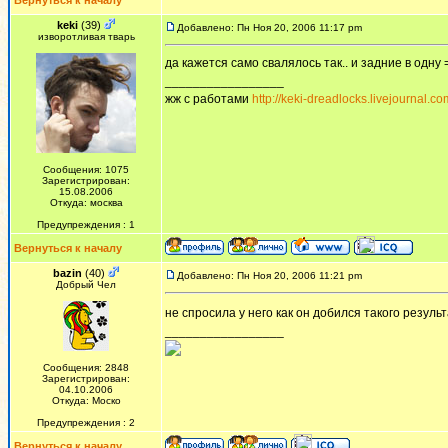
Вернуться к началу
keki
(39)
Добавлено: Пн Ноя 20, 2006 11:17 pm
изворотливая тварь
да кажется само свалялось так.. и задние в одну 
_________________
жж с работами
http://keki-dreadlocks.livejournal.co
Сообщения: 1075
Зарегистрирован:
15.08.2006
Откуда: москва
Предупреждения : 1
Вернуться к началу
bazin
(40)
Добавлено: Пн Ноя 20, 2006 11:21 pm
Добрый Чел
не спросила у него как он добился такого резуль
_________________
Сообщения: 2848
Зарегистрирован:
04.10.2006
Откуда: Моско
Предупреждения : 2
Вернуться к началу