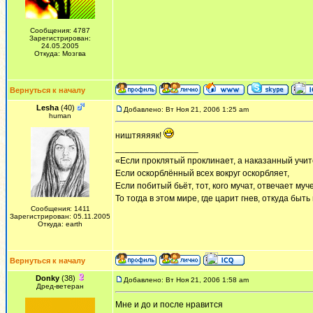
Сообщения: 4787
Зарегистрирован:
24.05.2005
Откуда: Мозгва
Вернуться к началу
Lesha
(40)
Добавлено: Вт Ноя 21, 2006 1:25 am
human
ништяяяяк!
_________________
«Если проклятый проклинает, а наказанный учит
Если оскорблённый всех вокруг оскорбляет,
Если побитый бьёт, тот, кого мучат, отвечает муч
То тогда в этом мире, где царит гнев, откуда быт
Сообщения: 1411
Зарегистрирован: 05.11.2005
Откуда: earth
Вернуться к началу
Donky
(38)
Добавлено: Вт Ноя 21, 2006 1:58 am
Дред-ветеран
Мне и до и после нравится