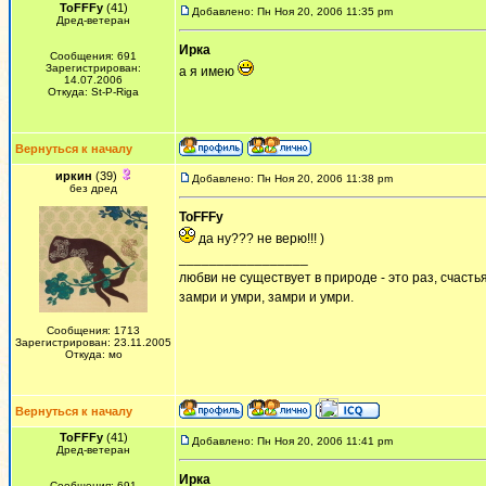
ToFFFy
(41)
Добавлено: Пн Ноя 20, 2006 11:35 pm
Дред-ветеран
Ирка
Сообщения: 691
Зарегистрирован:
а я имею
14.07.2006
Откуда: St-P-Riga
Вернуться к началу
иркин
(39)
Добавлено: Пн Ноя 20, 2006 11:38 pm
без дред
ToFFFy
да ну??? не верю!!! )
_________________
любви не существует в природе - это раз, счастья
замри и умри, замри и умри.
Сообщения: 1713
Зарегистрирован: 23.11.2005
Откуда: мо
Вернуться к началу
ToFFFy
(41)
Добавлено: Пн Ноя 20, 2006 11:41 pm
Дред-ветеран
Ирка
Сообщения: 691