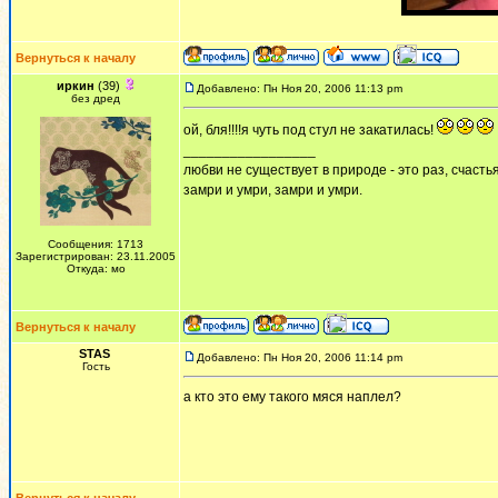
Вернуться к началу
иркин
(39)
Добавлено: Пн Ноя 20, 2006 11:13 pm
без дред
ой, бля!!!!я чуть под стул не закатилась!
_________________
любви не существует в природе - это раз, счастья
замри и умри, замри и умри.
Сообщения: 1713
Зарегистрирован: 23.11.2005
Откуда: мо
Вернуться к началу
STAS
Добавлено: Пн Ноя 20, 2006 11:14 pm
Гость
а кто это ему такого мяся наплел?