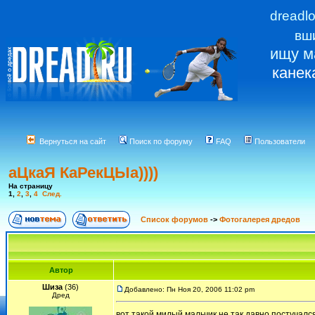
dreadl
вш
ищу м
канек
Вернуться на сайт
Поиск по форуму
FAQ
Пользователи
аЦкаЯ КаРекЦЫа))))
На страницу
1
,
2
,
3
,
4
След.
Список форумов
->
Фотогалерея дредов
Автор
Шиза
(36)
Добавлено: Пн Ноя 20, 2006 11:02 pm
Дред
вот такой милый мальчик не так давно постучался к