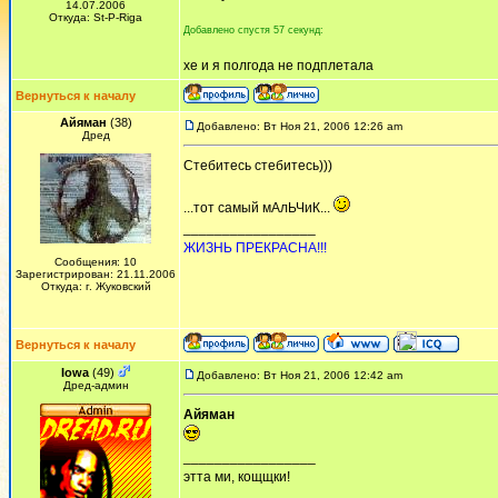
14.07.2006
Откуда: St-P-Riga
Добавлено спустя 57 секунд:
хе и я полгода не подплетала
Вернуться к началу
Айяман
(38)
Добавлено: Вт Ноя 21, 2006 12:26 am
Дред
Стебитесь стебитесь)))
...тот самый мАлЬЧиК...
_________________
ЖИЗНЬ ПРЕКРАСНА!!!
Сообщения: 10
Зарегистрирован: 21.11.2006
Откуда: г. Жуковский
Вернуться к началу
Iowa
(49)
Добавлено: Вт Ноя 21, 2006 12:42 am
Дред-админ
Айяман
_________________
этта ми, кощщки!