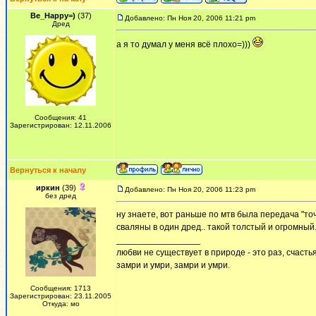
Be_Happy=)
(37)
Добавлено: Пн Ноя 20, 2006 11:21 pm
Дред
а я то думал у меня всё плохо=)))
Сообщения: 41
Зарегистрирован: 12.11.2006
Вернуться к началу
иркин
(39)
Добавлено: Пн Ноя 20, 2006 11:23 pm
без дред
ну знаете, вот раньше по мтв была передача "точ
сваляны в один дред.. такой толстый и огромный.
_________________
любви не существует в природе - это раз, счастья
замри и умри, замри и умри.
Сообщения: 1713
Зарегистрирован: 23.11.2005
Откуда: мо