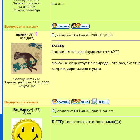
Зарегистрирован:
ага ага
14.07.2006
Откуда: St-P-Riga
Вернуться к началу
иркин
(39)
Добавлено: Пн Ноя 20, 2006 11:42 pm
без дред
ToFFFy
покажи!!! я не верю! куда смотреть???
_________________
любви не существует в природе - это раз, счастья
замри и умри, замри и умри.
Сообщения: 1713
Зарегистрирован: 23.11.2005
Откуда: мо
Вернуться к началу
Be_Happy=)
(37)
Добавлено: Пн Ноя 20, 2006 11:46 pm
Дред
ToFFFy, кинь свои фотки, заценим=))))))