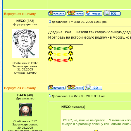
Вернуться к началу
NECO
(133)
Добавлено: Пт Июл 29, 2005 11:48 pm
флу-дрэд-раст-ка
Дрэдина Нэка.... Назови так самую большую дрэд
И отправь на историческую родину - в Москву, ко 
_________________
%))))))))))
%))))))))))
%))))))))))
Сообщения: 1237
Зарегистрирован:
31.05.2005
Откуда: :адуктО
Вернуться к началу
BAER
(40)
Добавлено: Сб Июл 30, 2005 3:01 am
Дред-мастер
NECO писал(а):
BODIС, не, мне не на брелок.... У меня на кл
Сообщения: 317
Живую я в рамочку повешу как напоминание о 
Зарегистрирован:
30.05.2005
Откуда: Масква, Jamaica