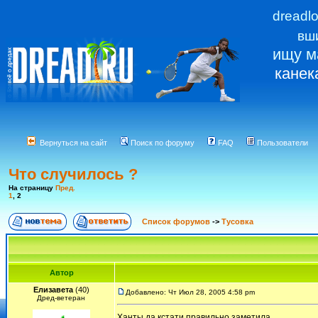
dreadl
вш
ищу м
канек
Вернуться на сайт
Поиск по форуму
FAQ
Пользователи
Что случилось ?
На страницу
Пред.
1
,
2
Список форумов
->
Тусовка
Автор
Елизавета
(40)
Добавлено: Чт Июл 28, 2005 4:58 pm
Дред-ветеран
Ханты,да кстати правильно заметила.