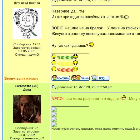
Добавлено: Чт Июл 28, 2005 7:10 pm
флу-дрэд-раст-ка
Наверное, да... %)
Их же приходится расчёсывать потом %))))
BODIС, не, мне не на брелок.... У меня на ключах
Живую я в рамочку повешу как напоминание о том
Сообщения: 1237
Ну так как - даришь?
Зарегистрирован:
_________________
31.05.2005
Откуда: :адуктО
%))))))))))
%))))))))))
%))))))))))
Вернуться к началу
Bk4Masta
(40)
Добавлено: Пт Июл 29, 2005 2:59 pm
Дред
NECO
если мама разрешит то подарю
. Могу 
_________________
Сообщения: 95
Носки нужно считать грязными, когда можно отличить правый от 
Зарегистрирован:
21.07.2005
Откуда: у меня насос?