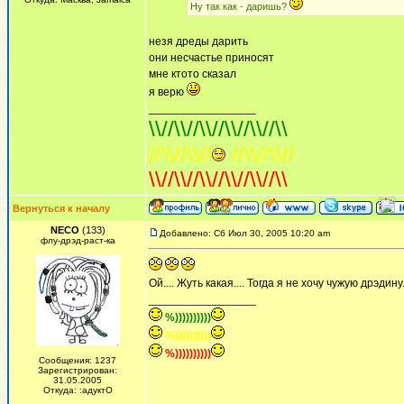
Ну так как - даришь?
незя дреды дарить
они несчастье приносят
мне ктото сказал
я верю
_________________
\\//\\//\\//\\//\\//\\
//\\//\\//
//\\//\\//
\\//\\//\\//\\//\\//\\
Вернуться к началу
NECO
(133)
Добавлено: Сб Июл 30, 2005 10:20 am
флу-дрэд-раст-ка
Ой.... Жуть какая.... Тогда я не хочу чужую дрэди
_________________
%))))))))))
%))))))))))
%))))))))))
Сообщения: 1237
Зарегистрирован:
31.05.2005
Откуда: :адуктО