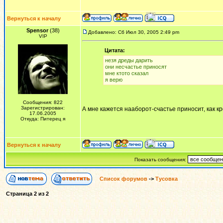
Вернуться к началу
Spensor
(38)
Добавлено: Сб Июл 30, 2005 2:49 pm
VIP
Цитата:
незя дреды дарить
они несчастье приносят
мне ктото сказал
я верю
Сообщения: 822
Зарегистрирован:
А мне кажется нааборот-счастье приносит, как к
17.06.2005
Откуда: Питерец я
Вернуться к началу
Показать сообщения:
Список форумов
->
Тусовка
Страница
2
из
2