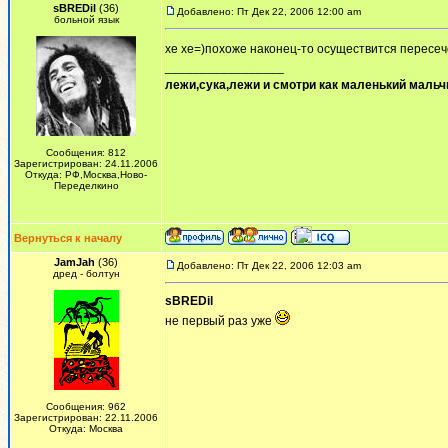
sBREDil
(36)
Добавлено: Пт Дек 22, 2006 12:00 am
больной язык
хе хе=)похоже наконец-то осуществится пересеч
_________________
лежи,сука,лежи и смотри как маленький мальчи
Сообщения: 812
Зарегистрирован: 24.11.2006
Откуда: РФ,Москва,Ново-
Переделкино
Вернуться к началу
JamJah
(36)
Добавлено: Пт Дек 22, 2006 12:03 am
дред - болтун
sBREDil
не первый раз уже
Сообщения: 962
Зарегистрирован: 22.11.2006
Откуда: Москва