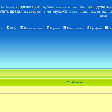
афрокосички
где сделать 
бусины
вши
Боб Марли
вавилон
встречи
елать дреды
музыка
канекалон
раста
книги
радио
раста
перхоть
шапки
му
FAQ
Пользователи
Группы
Регистрация
Профиль
Во
Сообщение