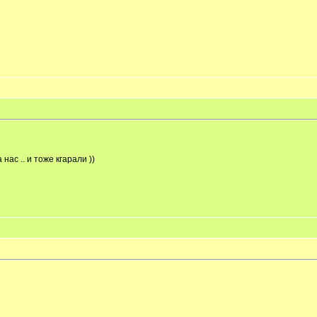
нас .. и тоже кгарали ))