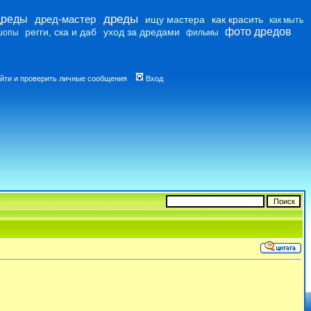
дреды
дреды
дред-мастер
ищу мастера
как красить
как мыть
фото дредов
регги, ска и даб
уход за дредами
шопы
фильмы
йти и проверить личные сообщения
Вход