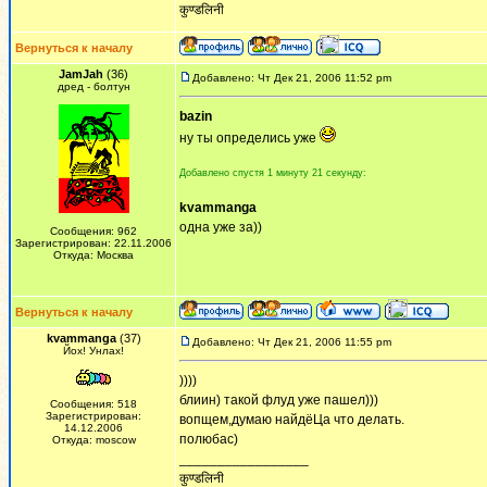
कुण्डलिनी
Вернуться к началу
JamJah
(36)
Добавлено: Чт Дек 21, 2006 11:52 pm
дред - болтун
bazin
ну ты определись уже
Добавлено спустя 1 минуту 21 секунду:
kvammanga
одна уже за))
Сообщения: 962
Зарегистрирован: 22.11.2006
Откуда: Москва
Вернуться к началу
kvammanga
(37)
Добавлено: Чт Дек 21, 2006 11:55 pm
Йох! Унлах!
))))
блиин) такой флуд уже пашел)))
Сообщения: 518
Зарегистрирован:
вопщем,думаю найдёЦа что делать.
14.12.2006
полюбас)
Откуда: moscow
_________________
कुण्डलिनी