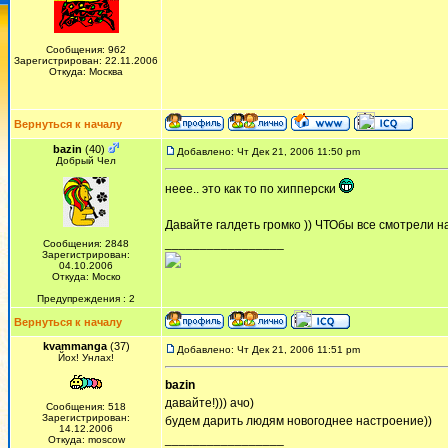
Сообщения: 962
Зарегистрирован: 22.11.2006
Откуда: Москва
Вернуться к началу
bazin
(40)
Добавлено: Чт Дек 21, 2006 11:50 pm
Добрый Чел
неее.. это как то по хипперски
Давайте галдеть громко )) ЧТОбы все смотрели на 
_________________
Сообщения: 2848
Зарегистрирован:
04.10.2006
Откуда: Моско
Предупреждения : 2
Вернуться к началу
kvammanga
(37)
Добавлено: Чт Дек 21, 2006 11:51 pm
Йох! Унлах!
bazin
давайте!))) ачо)
Сообщения: 518
Зарегистрирован:
будем дарить людям новогоднее настроение))
14.12.2006
_________________
Откуда: moscow