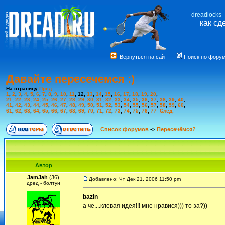
dreadlocks
как сд
Вернуться на сайт
Поиск по фору
Давайте пересечемся :)
На страницу
Пред.
1
,
2
,
3
,
4
,
5
,
6
,
7
,
8
,
9
,
10
,
11
,
12
,
13
,
14
,
15
,
16
,
17
,
18
,
19
,
20
,
21
,
22
,
23
,
24
,
25
,
26
,
27
,
28
,
29
,
30
,
31
,
32
,
33
,
34
,
35
,
36
,
37
,
38
,
39
,
40
,
41
,
42
,
43
,
44
,
45
,
46
,
47
,
48
,
49
,
50
,
51
,
52
,
53
,
54
,
55
,
56
,
57
,
58
,
59
,
60
,
61
,
62
,
63
,
64
,
65
,
66
,
67
,
68
,
69
,
70
,
71
,
72
,
73
,
74
,
75
,
76
,
77
След.
Список форумов
->
Пересечёмся?
Автор
JamJah
(36)
Добавлено: Чт Дек 21, 2006 11:50 pm
дред - болтун
bazin
а че....клевая идея!!! мне нравися))) то за?))