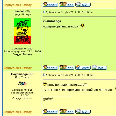
Вернуться к началу
JamJah
(36)
Добавлено: Чт Дек 21, 2006 11:56 pm
дред - болтун
kvammanga
модераторы нас игнорят
Сообщения: 962
Зарегистрирован: 22.11.2006
Откуда: Москва
Вернуться к началу
kvammanga
(37)
Добавлено: Чт Дек 21, 2006 11:58 pm
Йох! Унлах!
ннну не надо наглеть,ага)))
ну пока не было предупреждений..ля-ля-ля-ля...
Сообщения: 518
Зарегистрирован:
_________________
14.12.2006
Откуда: moscow
कुण्डलिनी
Вернуться к началу