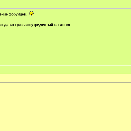
ение форумцев...
к давит грязь изнутри,чистый как ангел