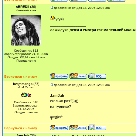
sBREDil
(36)
Добавлено: Пт Дек 22, 2006 12:08 am
больной язык
угу=)
_________________
лежи,сука,лежи и смотри как маленький мальчи
Сообщения: 812
Зарегистрирован: 24.11.2006
Откуда: РФ,Москва,Ново-
Переделкино
Вернуться к началу
kvammanga
(37)
Добавлено: Пт Дек 22, 2006 12:08 am
Йох! Унлах!
JamJah
сколько раз?)))))
Сообщения: 518
Зарегистрирован:
на турнике?
14.12.2006
_________________
Откуда: moscow
कुण्डलिनी
Вернуться к началу
JamJah
(36)