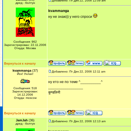
Добавлено: Пт Дек 22, 2006 12:09 am
дред - болтун
kvammanga
ну не знаю)) у него спроси
Сообщения: 962
Зарегистрирован: 22.11.2006
Откуда: Москва
Вернуться к началу
kvammanga
(37)
Добавлено: Пт Дек 22, 2006 12:11 am
Йох! Унлах!
ну ето не по теме ^__________^
_________________
Сообщения: 518
Зарегистрирован:
कुण्डलिनी
14.12.2006
Откуда: moscow
Вернуться к началу
JamJah
(36)
Добавлено: Пт Дек 22, 2006 12:13 am
дред - болтун