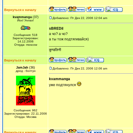
Вернуться к началу
kvammanga
(37)
Добавлено: Пт Дек 22, 2006 12:04 am
Йох! Унлах!
sBREDil
а чо? а чо?
Сообщения: 518
Зарегистрирован:
а ты тож подтягивайся)
14.12.2006
_________________
Откуда: moscow
कुण्डलिनी
Вернуться к началу
JamJah
(36)
Добавлено: Пт Дек 22, 2006 12:06 am
дред - болтун
kvammanga
уже подтянулся
Сообщения: 962
Зарегистрирован: 22.11.2006
Откуда: Москва
Вернуться к началу