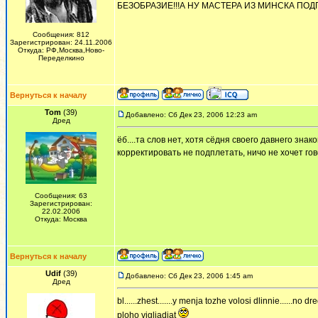
БЕЗОБРАЗИЕ!!!А НУ МАСТЕРА ИЗ МИНСКА ПОДП
Сообщения: 812
Зарегистрирован: 24.11.2006
Откуда: РФ,Москва,Ново-
Переделкино
Вернуться к началу
Tom
(39)
Добавлено: Сб Дек 23, 2006 12:23 am
Дред
ёб....та слов нет, хотя сёдня своего давнего зна
корректировать не подплетать, ничо не хочет гов
Сообщения: 63
Зарегистрирован:
22.02.2006
Откуда: Москва
Вернуться к началу
Udif
(39)
Добавлено: Сб Дек 23, 2006 1:45 am
Дред
bl......zhest.......y menja tozhe volosi dlinnie......no 
ploho vigljadjat