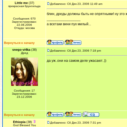
Little me
(37)
Добавлено: Сб Дек 23, 2006 11:49 am
прекрасная брунгильда
блин, дреды должны быть не опрятными! ну это ж
Сообщения: 670
_________________
Зарегистрирован:
а всетаки вини пух милый...
22.08.2006
Откуда: москва
Вернуться к началу
snego-vi4ka
(38)
Добавлено: Сб Дек 23, 2006 7:18 pm
Дред
да уж..они на самом деле ужасают..))
Сообщения: 17
Зарегистрирован:
23.12.2006
Вернуться к началу
Ethiopia
(38)
Добавлено: Сб Дек 23, 2006 7:31 pm
God Blessed You