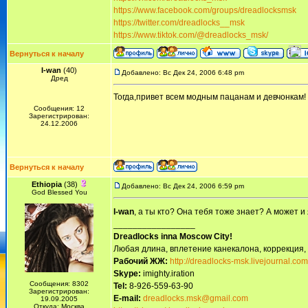
https://www.facebook.com/groups/dreadlocksmsk
https://twitter.com/dreadlocks__msk
https://www.tiktok.com/@dreadlocks_msk/
Вернуться к началу
I-wan
(40)
Добавлено: Вс Дек 24, 2006 6:48 pm
Дред
Тогда,привет всем модным пацанам и девчонкам!
Сообщения: 12
Зарегистрирован:
24.12.2006
Вернуться к началу
Ethiopia
(38)
Добавлено: Вс Дек 24, 2006 6:59 pm
God Blessed You
I-wan
, а ты кто? Она тебя тоже знает? А может и
_________________
Dreadlocks inna Moscow Сity!
Любая длина, вплетение канекалона, коррекция,
Рабочий ЖЖ:
http://dreadlocks-msk.livejournal.com
Skype:
imighty.iration
Сообщения: 8302
Tel:
8-926-559-63-90
Зарегистрирован:
E-mail:
dreadlocks.msk@gmail.com
19.09.2005
Откуда: Москва