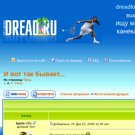
dreadl
вш
ищу м
канек
Вернуться на сайт
Поиск по форуму
FAQ
Пользователи
И вот так бывает...
На страницу
Пред.
1
,
2
,
3
След.
Список форумов
->
Фотогалерея дредов
Автор
bazin
(40)
Добавлено: Пт Дек 22, 2006 11:35 am
Добрый Чел