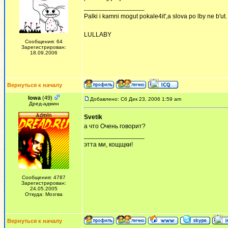
_________________
Palki i kamni mogut pokale4it',a slova po lby ne b'ut.
LULLABY
Сообщения: 64
Зарегистрирован:
18.09.2006
Вернуться к началу
Iowa
(49)
Добавлено: Сб Дек 23, 2006 1:59 am
Дред-админ
Svetik
а что Очень говорит?
_________________
этта ми, кощщки!
Сообщения: 4787
Зарегистрирован:
24.05.2005
Откуда: Мозгва
Вернуться к началу