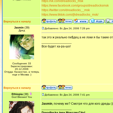
https://vk.com/dreadlocks_msk
https://www.facebook.com/groups/dreadlocksmsk
https://twitter.com/dreadlocks__msk
https://www.tiktok.com/@dreadlocks_msk/
Вернуться к началу
Jasmin
(39)
Добавлено: Вс Дек 24, 2006 7:26 pm
Дред
так это ж реально пи$дец а не локи я бы такие о
_________________
Все будет ха-ра-шо!
Сообщения: 33
Зарегистрирован:
20.12.2006
Откуда: Казахстан, а теперь
еще и Москва :)
Вернуться к началу
Ethiopia
(38)
Добавлено: Вс Дек 24, 2006 7:41 pm
God Blessed You
Jasmin
, почему же? Смотря что для кого дреды ))
_________________
Dreadlocks inna Moscow Сity!