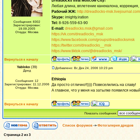
Dreadlocks inna Moscow Сity!
Любая длина, вплетение канекалона, коррекция,
Рабочий ЖЖ:
http://dreadlocks-msk.livejournal.com
Skype:
imighty.iration
Сообщения: 8302
Tel:
8-926-559-63-90
Зарегистрирован:
E-mail:
dreadlocks.msk@gmail.com
19.09.2005
Откуда: Москва
https://vk.com/dreadlocks_msk
https://www.facebook.com/groups/dreadlocksmsk
https://twitter.com/dreadlocks__msk
https://www.tiktok.com/@dreadlocks_msk/
Вернуться к началу
Yabloko
(39)
Добавлено: Вс Дек 24, 2006 10:23 pm
Дред
Ethiopia
Сообщения: 12
Зарегистрирован: 11.12.2006
Да просто отлично!!)))) Повеселились на славу!
Откуда: Москва
А главное, что у меня на затылке появился новы
Вернуться к началу
Показать сообщения:
Список форумов
->
Фотогалерея дредов
Страница
2
из
3