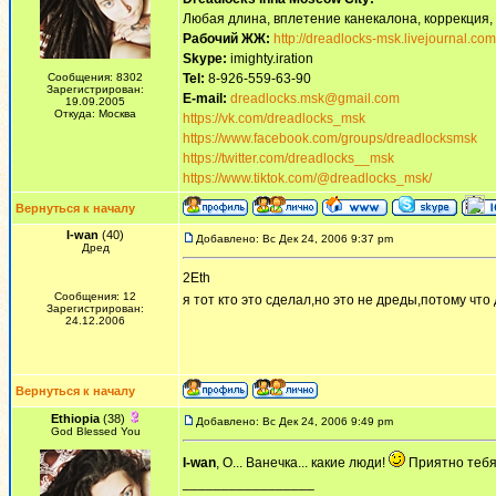
Любая длина, вплетение канекалона, коррекция,
Рабочий ЖЖ:
http://dreadlocks-msk.livejournal.com
Skype:
imighty.iration
Сообщения: 8302
Tel:
8-926-559-63-90
Зарегистрирован:
E-mail:
dreadlocks.msk@gmail.com
19.09.2005
Откуда: Москва
https://vk.com/dreadlocks_msk
https://www.facebook.com/groups/dreadlocksmsk
https://twitter.com/dreadlocks__msk
https://www.tiktok.com/@dreadlocks_msk/
Вернуться к началу
I-wan
(40)
Добавлено: Вс Дек 24, 2006 9:37 pm
Дред
2Eth
Сообщения: 12
я тот кто это сделал,но это не дреды,потому что
Зарегистрирован:
24.12.2006
Вернуться к началу
Ethiopia
(38)
Добавлено: Вс Дек 24, 2006 9:49 pm
God Blessed You
I-wan
, О... Ванечка... какие люди!
Приятно тебя
_________________