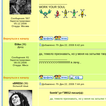
_________________
WORK YOUR SOUL
Сообщения: 567
Зарегистрирован:
05.12.2006
Откуда: Москва
Вернуться к началу
Etika
(36)
Добавлено: Пт Дек 22, 2006 6:42 pm
Дред
да, тяжело признавать, но у меня на затылке твор
Сообщения: 61
_________________
Зарегистрирован:
УУУУУУУУУУ!!!!!!!!!!!!!!!!! я лечу...
08.03.2006
Откуда: Мiнск
Вернуться к началу
sBREDil
(36)
Добавлено: Пт Дек 22, 2006 7:44 pm
больной язык
Svetik";p="38012 писал(а):
да, тяжело признавать, но у меня на затылке т