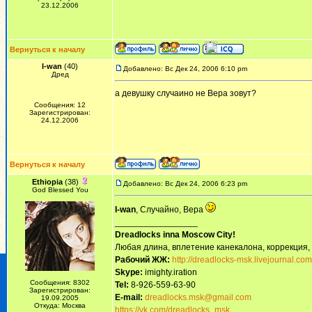
23.12.2006
Вернуться к началу
I-wan
(40)
Добавлено: Вс Дек 24, 2006 6:10 pm
Дред
а девушку случаино не Вера зовут?
Сообщения: 12
Зарегистрирован:
24.12.2006
Вернуться к началу
Ethiopia
(38)
Добавлено: Вс Дек 24, 2006 6:23 pm
God Blessed You
I-wan
, Случайно, Вера
_________________
Dreadlocks inna Moscow Сity!
Любая длина, вплетение канекалона, коррекция,
Рабочий ЖЖ:
http://dreadlocks-msk.livejournal.com
Skype:
imighty.iration
Сообщения: 8302
Tel:
8-926-559-63-90
Зарегистрирован:
E-mail:
dreadlocks.msk@gmail.com
19.09.2005
Откуда: Москва
https://vk.com/dreadlocks_msk