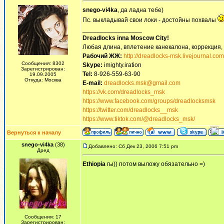
snego-vi4ka
, да ладна тебе)
Пс. выкладывай свои локи - достойны похвалы
_________________
Dreadlocks inna Moscow Сity!
Любая длина, вплетение канекалона, коррекция,
Рабочий ЖЖ:
http://dreadlocks-msk.livejournal.com
Сообщения: 8302
Skype:
imighty.iration
Зарегистрирован:
Tel:
8-926-559-63-90
19.09.2005
Откуда: Москва
E-mail:
dreadlocks.msk@gmail.com
https://vk.com/dreadlocks_msk
https://www.facebook.com/groups/dreadlocksmsk
https://twitter.com/dreadlocks__msk
https://www.tiktok.com/@dreadlocks_msk/
Вернуться к началу
snego-vi4ka
(38)
Добавлено: Сб Дек 23, 2006 7:51 pm
Дред
Ethiopia
гы)) потом выложу обязательно =)
Сообщения: 17
Зарегистрирован: