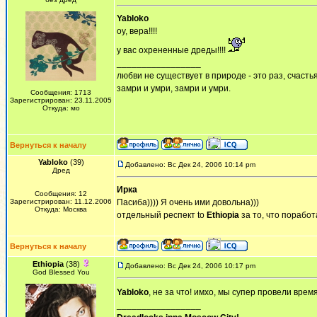
Yabloko
оу, вера!!!!
у вас охрененные дреды!!!!
_________________
любви не существует в природе - это раз, счастья
замри и умри, замри и умри.
Сообщения: 1713
Зарегистрирован: 23.11.2005
Откуда: мо
Вернуться к началу
Yabloko
(39)
Добавлено: Вс Дек 24, 2006 10:14 pm
Дред
Ирка
Сообщения: 12
Зарегистрирован: 11.12.2006
Пасиба)))) Я очень ими довольна)))
Откуда: Москва
отдельный респект to
Ethiopia
за то, что поработ
Вернуться к началу
Ethiopia
(38)
Добавлено: Вс Дек 24, 2006 10:17 pm
God Blessed You
Yabloko
, не за что! имхо, мы супер провели врем
_________________