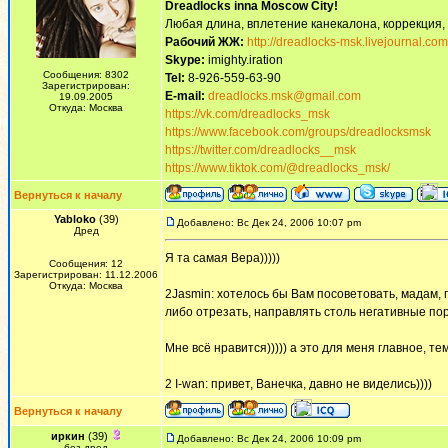
Dreadlocks inna Moscow Сity!
Любая длина, вплетение канекалона, коррекция,
Рабочий ЖЖ:
http://dreadlocks-msk.livejournal.com
Skype:
imighty.iration
Сообщения: 8302
Tel:
8-926-559-63-90
Зарегистрирован:
E-mail:
dreadlocks.msk@gmail.com
19.09.2005
Откуда: Москва
https://vk.com/dreadlocks_msk
https://www.facebook.com/groups/dreadlocksmsk
https://twitter.com/dreadlocks__msk
https://www.tiktok.com/@dreadlocks_msk/
Вернуться к началу
Yabloko
(39)
Добавлено: Вс Дек 24, 2006 10:07 pm
Дред
Я та самая Вера)))))
Сообщения: 12
Зарегистрирован: 11.12.2006
Откуда: Москва
2Jasmin: хотелось бы Вам посоветовать, мадам,
либо отрезать, направлять столь негативные по
Мне всё нравится))))) а это для меня главное, те
2 I-wan: привет, Ванечка, давно не виделись))))
Вернуться к началу
иркин
(39)
Добавлено: Вс Дек 24, 2006 10:09 pm
без дред