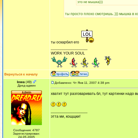
это не мышка)))
ты просто плохо смотришь..))) мышка в хом
ты оскарбил его
_________________
WORK YOUR SOUL
Вернуться к началу
Iowa
(49)
Добавлено: Чт Янв 11, 2007 4:38 pm
Дред-админ
хватит тут разговаривать бл, тут картинки надо 
_________________
этта ми, кощщки!
Сообщения: 4787
Зарегистрирован:
24.05.2005