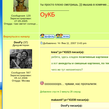
ты просто плохо смотришь..))) мышка в хомячке...)
_________________
ОуКБ
Сообщения: 120
Зарегистрирован:
27.05.2005
Откуда: там светит солнце...
Вернуться к началу
DooFy
(37)
Добавлено: Чт Янв 11, 2007 3:43 pm
Дред-ветеран
Iowa";p="41023 писал(а):
ребята, здесь кладем
позитивные картинки 
а вот
анекдоты и смешные картинке, по те
чего же тут непонятного?
Сообщения: 567
Зарегистрирован:
05.12.2006
Откуда: Москва
oooooooops.... чуваки, нас пропалили.
Добавлено спустя 2 минуты 28 секунд:
makaveli";p="41030 писал(а):
DooFy писал(а):