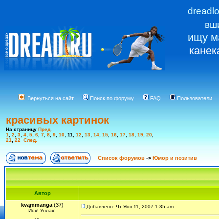
dreadl
вш
ищу м
канек
Вернуться на сайт
Поиск по форуму
FAQ
Пользователи
красивых картинок
На страницу
Пред.
1
,
2
,
3
,
4
,
5
,
6
,
7
,
8
,
9
,
10
,
11
,
12
,
13
,
14
,
15
,
16
,
17
,
18
,
19
,
20
,
21
,
22
След.
Список форумов
->
Юмор и позитив
Автор
kvammanga
(37)
Добавлено: Чт Янв 11, 2007 1:35 am
Йох! Унлах!