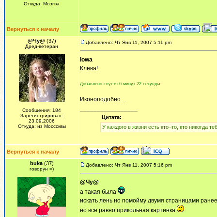
Откуда: Мозгва
Вернуться к началу
@Чу@
(37)
Добавлено: Чт Янв 11, 2007 5:11 pm
Дред-ветеран
Iowa
Клёва!
Добавлено спустя 6 минут 22 секунды:
Иконоподобно...
_________________
Сообщения: 184
Зарегистрирован:
Цитата:
23.09.2006
Откуда: из Мосссквы
У каждого в жизни есть кто–то, кто никогда теб
Вернуться к началу
buka
(37)
Добавлено: Чт Янв 11, 2007 5:16 pm
говорун =)
@Чу@
а такая была
искать лень но помойму двумя страницами ране
но все равно прикольная картинка