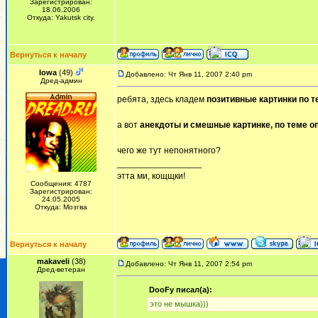
Зарегистрирован:
18.06.2006
Откуда: Yakutsk city.
Вернуться к началу
Iowa
(49)
Добавлено: Чт Янв 11, 2007 2:40 pm
Дред-админ
ребята, здесь кладем
позитивные картинки по т
а вот
анекдоты и смешные картинке, по теме о
чего же тут непонятного?
_________________
этта ми, кощщки!
Сообщения: 4787
Зарегистрирован:
24.05.2005
Откуда: Мозгва
Вернуться к началу
makaveli
(38)
Добавлено: Чт Янв 11, 2007 2:54 pm
Дред-ветеран
DooFy писал(а):
это не мышка)))