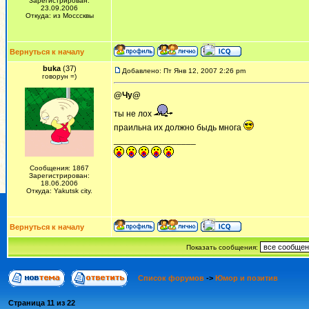
Зарегистрирован:
23.09.2006
Откуда: из Мосссквы
Вернуться к началу
buka
(37)
Добавлено: Пт Янв 12, 2007 2:26 pm
говорун =)
@Чу@
ты не лох
праильна их должно быдь многа
_________________
Сообщения: 1867
Зарегистрирован:
18.06.2006
Откуда: Yakutsk city.
Вернуться к началу
Показать сообщения:
Список форумов
->
Юмор и позитив
Страница
11
из
22