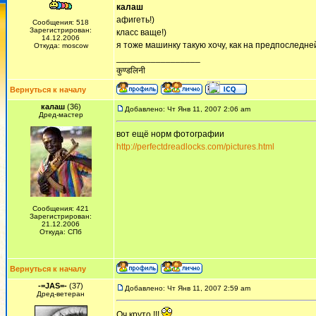
калаш
афигеть!)
Сообщения: 518
Зарегистрирован:
класс ваще!)
14.12.2006
я тоже машинку такую хочу, как на предпоследне
Откуда: moscow
_________________
कुण्डलिनी
Вернуться к началу
калаш
(36)
Добавлено: Чт Янв 11, 2007 2:06 am
Дред-мастер
вот ещё норм фотографии
http://perfectdreadlocks.com/pictures.html
Сообщения: 421
Зарегистрирован:
21.12.2006
Откуда: СПб
Вернуться к началу
-=JAS=-
(37)
Добавлено: Чт Янв 11, 2007 2:59 am
Дред-ветеран
Оч круто !!!