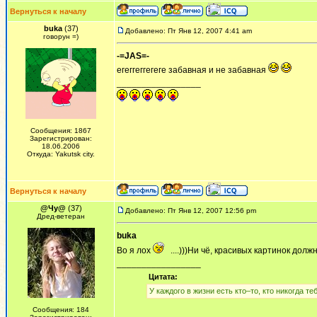
Вернуться к началу
buka
(37)
Добавлено: Пт Янв 12, 2007 4:41 am
говорун =)
-=JAS=-
егеггеггегеге забавная и не забавная
_________________
Сообщения: 1867
Зарегистрирован:
18.06.2006
Откуда: Yakutsk city.
Вернуться к началу
@Чу@
(37)
Добавлено: Пт Янв 12, 2007 12:56 pm
Дред-ветеран
buka
Во я лох
....)))Ни чё, красивых картинок долж
_________________
Цитата:
У каждого в жизни есть кто–то, кто никогда теб
Сообщения: 184