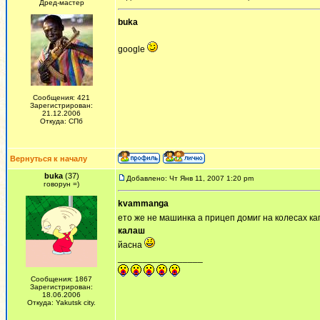
Дред-мастер
buka
google
Сообщения: 421
Зарегистрирован:
21.12.2006
Откуда: СПб
Вернуться к началу
buka
(37)
Добавлено: Чт Янв 11, 2007 1:20 pm
говорун =)
kvammanga
ето же не машинка а прицеп домиг на колесах ка
калаш
йасна
_________________
Сообщения: 1867
Зарегистрирован:
18.06.2006
Откуда: Yakutsk city.