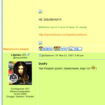
НЕ ЗАБАВНАЯ !!!
Добавлено спустя 5 часов 10 минут 41 секунду:
http://spectraleyes.com/gallery/artworx
Вернуться к началу
L3golas
(37)
Добавлено: Пт Янв 12, 2007 3:49 am
Дред-рэппер
DooFy
Чак Норрис рулит, прикольчик, еще тот
)
Сообщения: 627
Зарегистрирован:
19.02.2006
Откуда: Ukraine / Kharkiv