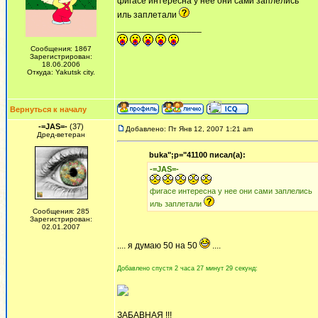
фигасе интересна у нее они сами заплелись
иль заплетали
_________________
Сообщения: 1867
Зарегистрирован:
18.06.2006
Откуда: Yakutsk city.
Вернуться к началу
-=JAS=-
(37)
Добавлено: Пт Янв 12, 2007 1:21 am
Дред-ветеран
buka";p="41100 писал(а):
-=JAS=-
фигасе интересна у нее они сами заплелись
иль заплетали
Сообщения: 285
Зарегистрирован:
02.01.2007
.... я думаю 50 на 50
....
Добавлено спустя 2 часа 27 минут 29 секунд:
ЗАБАВНАЯ !!!