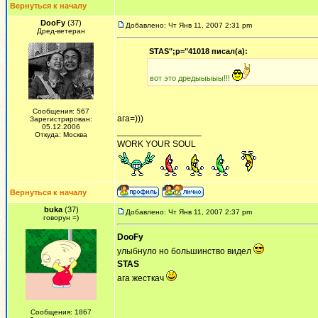
Вернуться к началу
DooFy
(37)
Добавлено: Чт Янв 11, 2007 2:31 pm
Дред-ветеран
STAS";p="41018 писал(а):
вот это дредыыыыы!!!
Сообщения: 567
ага=)))
Зарегистрирован:
05.12.2006
_________________
Откуда: Москва
WORK YOUR SOUL
Вернуться к началу
buka
(37)
Добавлено: Чт Янв 11, 2007 2:37 pm
говорун =)
DooFy
улыбнуло но большинство видел
STAS
ага жесткач
Сообщения: 1867