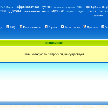
афрокосички
где сделать 
бусины
вши
Боб Марли
вавилон
встречи
елать дреды
музыка
канекалон
раста
книги
радио
раста
перхоть
шапки
му
FAQ
Пользователи
Группы
Регистрация
Профиль
Во
Информация
Темы, которую вы запросили, не существует.