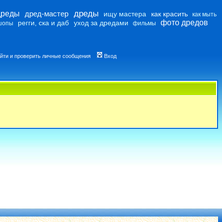
дреды
дреды
дред-мастер
ищу мастера
как красить
как мыть
фото дредов
регги, ска и даб
уход за дредами
шопы
фильмы
йти и проверить личные сообщения
Вход