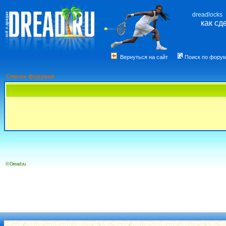
dreadlocks
как сд
Вернуться на сайт
Поиск по фору
Список форумов
© Dread.ru