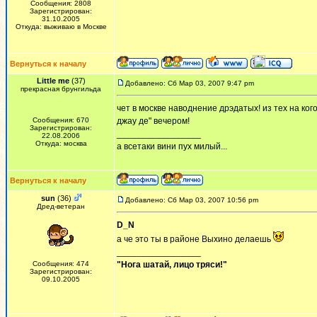
Сообщения: 2808
Зарегистрирован:
31.10.2005
Откуда: выживаю в Москве
Вернуться к началу
Little me
(37)
Добавлено: Сб Мар 03, 2007 9:47 pm
прекрасная брунгильда
чет в москве наводнение дрэдатых! из тех на ког
Сообщения: 670
джау де" вечером!
Зарегистрирован:
_________________
22.08.2006
Откуда: москва
а всетаки вини пух милый...
Вернуться к началу
sun
(36)
Добавлено: Сб Мар 03, 2007 10:56 pm
Дред-ветеран
D_N
а че это ты в районе Выхино делаешь
_________________
Сообщения: 474
"Нога шатай, лицо тряси!"
Зарегистрирован:
09.10.2005