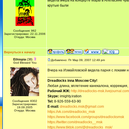
видела вчера на концерте Мары в Апельсине чув
крутые были
Сообщения: 962
Зарегистрирован: 22.11.2006
Откуда: Москва
Вернуться к началу
Ethiopia
(38)
Добавлено: Пт Мар 09, 2007 12:49 pm
God Blessed You
Вчера на Измайловской видела парня с локами н
_________________
Dreadlocks inna Moscow Сity!
Любая длина, вплетение канекалона, коррекция,
Рабочий ЖЖ:
http://dreadlocks-msk.livejournal.com
Skype:
imighty.iration
Сообщения: 8302
Tel:
8-926-559-63-90
Зарегистрирован:
E-mail:
dreadlocks.msk@gmail.com
19.09.2005
Откуда: Москва
https://vk.com/dreadlocks_msk
https://www.facebook.com/groups/dreadlocksmsk
https://twitter.com/dreadlocks__msk
https://www.tiktok.com/@dreadlocks_msk/