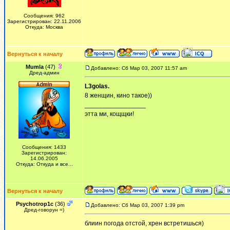
Сообщения: 962
Зарегистрирован: 22.11.2006
Откуда: Москва
Вернуться к началу
Mumla
(47)
Добавлено: Сб Мар 03, 2007 11:57 am
Дред-админ
L3golas.
8 женщин, кино такое))
_________________
этта ми, кощщки!
Сообщения: 1433
Зарегистрирован:
14.06.2005
Откуда: Откуда и все...
Вернуться к началу
Psychotrop1c
(36)
Добавлено: Сб Мар 03, 2007 1:39 pm
Дред-говорун =)
блиин погода отстой, хрен встретишься)