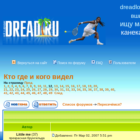
dreadl
вш
ищу м
канек
Вернуться на сайт
Поиск по форуму
FAQ
Пользователи
Кто где и кого видел
На страницу
Пред.
1
,
2
,
3
,
4
,
5
,
6
,
7
,
8
,
9
,
10
,
11
,
12
,
13
,
14
,
15
,
16
,
17
,
18
,
19
,
20
,
21
,
22
,
23
,
24
,
25
,
26
,
27
,
28
,
29
,
30
,
31
,
32
,
33
,
34
,
35
,
36
,
37
,
38
,
39
,
40
,
41
,
42
,
43
,
44
,
45
,
46
,
47
,
48
,
49
След.
Список форумов
->
Пересечёмся?
Автор
Little me
(37)
Добавлено: Пт Мар 02, 2007 5:51 pm
прекрасная брунгильда