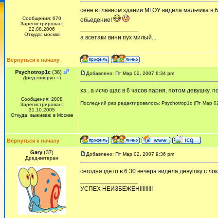
сене в главном здании МГОУ видела мальчика в беж
Сообщения: 670
обьедение!
Зарегистрирован:
_________________
22.08.2006
Откуда: москва
а всетаки вини пух милый...
Вернуться к началу
Psychotrop1c
(36)
Добавлено: Пт Мар 02, 2007 6:34 pm
Дред-говорун =)
хз.. а исчо щас в 6 часов парня, потом девушку, 
Сообщения: 2808
Последний раз редактировалось: Psychotrop1c (Пт Мар 02
Зарегистрирован:
31.10.2005
Откуда: выживаю в Москве
Вернуться к началу
Gary
(37)
Добавлено: Пт Мар 02, 2007 9:36 pm
Дред-ветеран
сегодня гдето в 6:30 вечера видела девушку с лок
_________________
УСПЕХ НЕИЗБЕЖЕН!!!!!!!!!