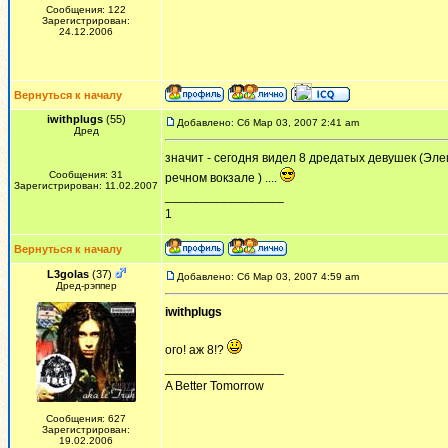
Сообщения: 122
Зарегистрирован:
24.12.2006
Вернуться к началу
iwithplugs
(55)
Добавлено: Сб Мар 03, 2007 2:41 am
Дред
значит - сегодня видел 8 дредатых девушек (Эл
Сообщения: 31
речном вокзале ) ....
Зарегистрирован: 11.02.2007
_________________
1
Вернуться к началу
L3golas
(37)
Добавлено: Сб Мар 03, 2007 4:59 am
Дред-рэппер
iwithplugs
ого! аж 8!?
_________________
A Better Tomorrow
Сообщения: 627
Зарегистрирован:
19.02.2006