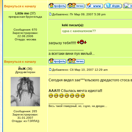
Вернуться к началу
Little me
(37)
Добавлено: Пт Мар 09, 2007 5:38 pm
прекрасная брунгильда
keki писал(а):
Сообщения: 670
одна с канекалоном??
Зарегистрирован:
22.08.2006
Откуда: москва
загрызу тебя!!!!!!
_________________
а всетаки вини пух милый...
Вернуться к началу
ЙоЖ
(36)
Добавлено: Сб Мар 10, 2007 12:29 am
Дред-ветеран
Сегодня видел зае***ельского дредастого стоса в
ААА!!!
Сбылась мечта идиота
!!
_________________
Весь такой гламурный, но, сцуко, на дредах...
Сообщения: 265
Зарегистрирован:
31.01.2007
Откуда: из Г.0РЛА))