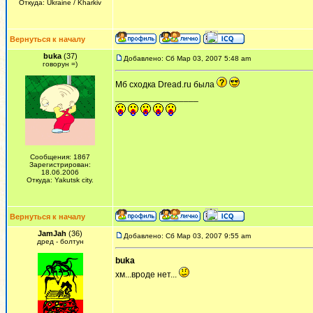
Откуда: Ukraine / Kharkiv
Вернуться к началу
buka
(37)
Добавлено: Сб Мар 03, 2007 5:48 am
говорун =)
Мб сходка Dread.ru была
_________________
Сообщения: 1867
Зарегистрирован:
18.06.2006
Откуда: Yakutsk city.
Вернуться к началу
JamJah
(36)
Добавлено: Сб Мар 03, 2007 9:55 am
дред - болтун
buka
хм...вроде нет...