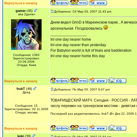
Вернуться к началу
gamer
(45)
Добавлено: Сб Мар 03, 2007 11:43 pm
aka Zgamer
Днем видел GrinD в Мареинском парке.. А вечеро
арсенальная. Поздоровались
_________________
InI one day nearer home
InI one day nearer than yesterday
For Babylon world is full of trials and badderation
Сообщения: 1383
InI one day nearer home this day
Зарегистрирован:
23.08.2006
Откуда: Киев
Вернуться к началу
frukT
(48)
Добавлено: Пн Мар 05, 2007 9:47 pm
Дред
ТОВАРИЩЕСКИЙ МАТЧ. Сегодня - РОССИЯ - ЛАТВИЯ
числу перемен на тренерском мостике - девятая п
Сообщения: 15
Зарегистрирован: 02.11.2006
Откуда: москва
Последний раз редактировалось: frukT (Вт Дек 22, 2009 1
Вернуться к началу
keki
(39)
Добавлено: Пн Мар 05, 2007 11:34 pm