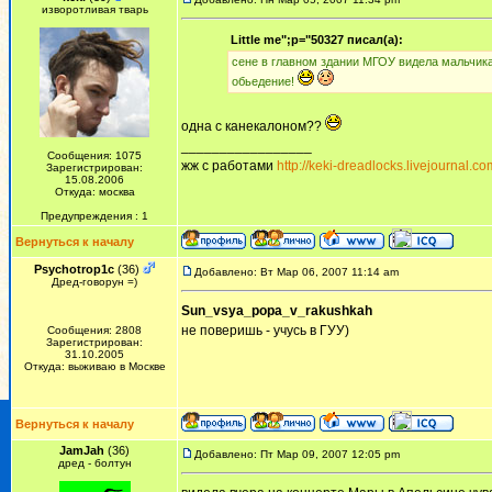
изворотливая тварь
Little me";p="50327 писал(а):
сене в главном здании МГОУ видела мальчика в
обьедение!
одна с канекалоном??
_________________
Сообщения: 1075
жж с работами
http://keki-dreadlocks.livejournal.co
Зарегистрирован:
15.08.2006
Откуда: москва
Предупреждения : 1
Вернуться к началу
Psychotrop1c
(36)
Добавлено: Вт Мар 06, 2007 11:14 am
Дред-говорун =)
Sun_vsya_popa_v_rakushkah
не поверишь - учусь в ГУУ)
Сообщения: 2808
Зарегистрирован:
31.10.2005
Откуда: выживаю в Москве
Вернуться к началу
JamJah
(36)
Добавлено: Пт Мар 09, 2007 12:05 pm
дред - болтун