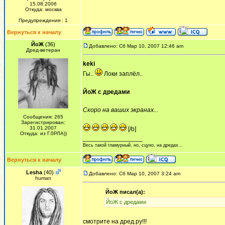
15.08.2006
Откуда: москва
Предупреждения : 1
Вернуться к началу
ЙоЖ
(36)
Добавлено: Сб Мар 10, 2007 12:46 am
Дред-ветеран
keki
Гы..
Локи заплёл..
ЙоЖ с дредами
Скоро на ваших экранах...
Сообщения: 265
Зарегистрирован:
31.01.2007
[/b]
Откуда: из Г.0РЛА))
_________________
Весь такой гламурный, но, сцуко, на дредах...
Вернуться к началу
Lesha
(40)
Добавлено: Сб Мар 10, 2007 3:24 am
human
ЙоЖ писал(а):
ЙоЖ с дредами
смотрите на дред.ру!!!