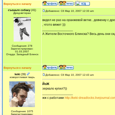
Вернуться к началу
съешьте собаку
(41)
Добавлено: Сб Мар 10, 2007 12:33 am
Дред-ветеран
видел не раз на оранжевой ветке.. девченку с дре
, чтото вяжет )))
_________________
А Жители Восточного Блинска? Весь день они сид
Сообщения: 278
Зарегистрирован:
01.03.2007
Откуда: Западный Блинск
Вернуться к началу
keki
(39)
Добавлено: Сб Мар 10, 2007 12:43 am
изворотливая тварь
ЙоЖ
зеркало купил?))
_________________
жж с работами
http://keki-dreadlocks.livejournal.co
Сообщения: 1075
Зарегистрирован: