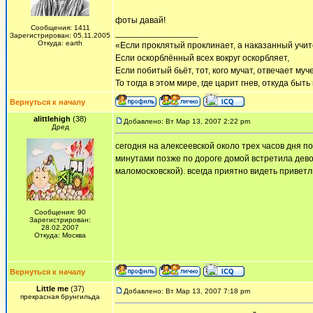
фоты давай!
Сообщения: 1411
_________________
Зарегистрирован: 05.11.2005
Откуда: earth
«Если проклятый проклинает, а наказанный учит
Если оскорблённый всех вокруг оскорбляет,
Если побитый бьёт, тот, кого мучат, отвечает муч
То тогда в этом мире, где царит гнев, откуда быт
Вернуться к началу
alittlehigh
(38)
Добавлено: Вт Мар 13, 2007 2:22 pm
Дред
сегодня на алексеевской около трех часов дня п
минутами позже по дороге домой встретила дево
маломосковской). всегда приятно видеть привет
Сообщения: 90
Зарегистрирован:
28.02.2007
Откуда: Москва
Вернуться к началу
Little me
(37)
Добавлено: Вт Мар 13, 2007 7:18 pm
прекрасная брунгильда