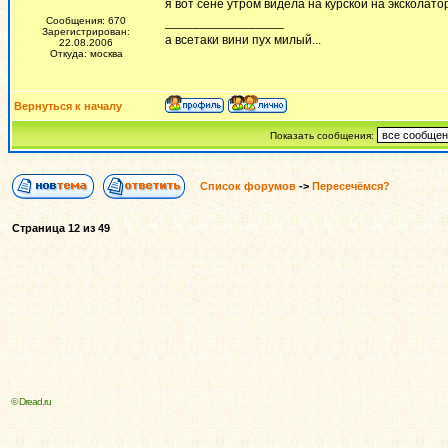
я вот сене утром видела на курской на эксколат
Сообщения: 670
_________________
Зарегистрирован:
а всетаки вини пух милый...
22.08.2006
Откуда: москва
Вернуться к началу
Показать сообщения:
Список форумов
->
Пересечёмся?
Страница
12
из
49
© Dread.ru