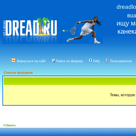
dreadl
вш
ищу м
канек
Вернуться на сайт
Поиск по форуму
FAQ
Пользователи
Список форумов
Темы, которую 
© Dread.ru