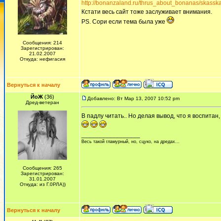
http://bonanzaland.ru/thrus_about_bonanas/skasska
Кстати весь сайт тоже заслуживает внимания.
PS. Сори если тема была уже
Сообщения: 214
Зарегистрирован:
21.02.2007
Откуда: нефигасия
Вернуться к началу
ЙоЖ
(36)
Добавлено: Вт Мар 13, 2007 10:52 pm
Дред-ветеран
В падлу читать.. Но делая вывод, что я воспитан, с
_________________
Весь такой гламурный, но, сцуко, на дредах...
Сообщения: 265
Зарегистрирован:
31.01.2007
Откуда: из Г.0РЛА))
Вернуться к началу