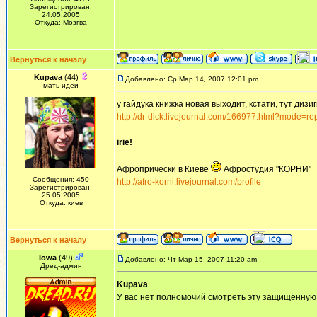
Зарегистрирован:
24.05.2005
Откуда: Мозгва
Вернуться к началу
Kupava
(44)
Добавлено: Ср Мар 14, 2007 12:01 pm
мать идеи
у гайдука книжка новая выходит, кстати, тут дизи
http://dr-dick.livejournal.com/166977.html?mode=re
_________________
irie!
Афропрически в Киеве
Афростудия "КОРНИ"
Сообщения: 450
http://afro-korni.livejournal.com/profile
Зарегистрирован:
25.05.2005
Откуда: киев
Вернуться к началу
Iowa
(49)
Добавлено: Чт Мар 15, 2007 11:20 am
Дред-админ
Kupava
У вас нет полномочий смотреть эту защищённую 