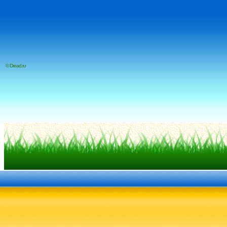
© Dread.ru