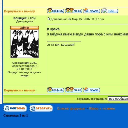
Вернуться к началу
Кощщки!
(126)
Добавлено: Чт Мар 15, 2007 11:17 pm
Дред-админ
Kupava
я гайдука имею в виду. давно пора с ним знакомит
_________________
этта ми, кощщки!
Сообщения: 1051
Зарегистрирован:
27.01.2007
Откуда: отсюда и далее
везде
Вернуться к началу
Показать сообщения:
Список форумов
->
Юмор и позитив
Страница
1
из
1