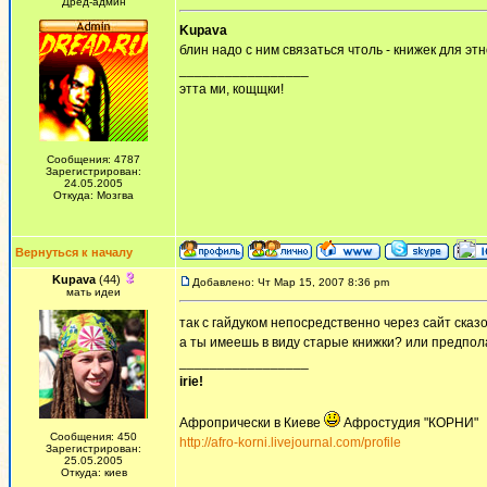
Дред-админ
Kupava
блин надо с ним связаться чтоль - книжек для эт
_________________
этта ми, кощщки!
Сообщения: 4787
Зарегистрирован:
24.05.2005
Откуда: Мозгва
Вернуться к началу
Kupava
(44)
Добавлено: Чт Мар 15, 2007 8:36 pm
мать идеи
так с гайдуком непосредственно через сайт сказо
а ты имеешь в виду старые книжки? или предпо
_________________
irie!
Афропрически в Киеве
Афростудия "КОРНИ"
Сообщения: 450
http://afro-korni.livejournal.com/profile
Зарегистрирован:
25.05.2005
Откуда: киев