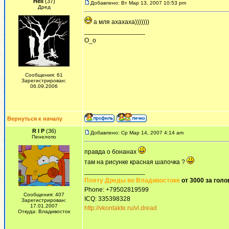
Hell
(37)
Добавлено: Вт Мар 13, 2007 10:53 pm
Дред
а мля ахахаха)))))))
_________________
О_о
Сообщения: 61
Зарегистрирован:
06.09.2006
Вернуться к началу
R I P
(36)
Добавлено: Ср Мар 14, 2007 4:14 am
Пенелопо
правда о бонанах
там на рисунке красная шапочка ?
_________________
Плету Дреды во Владивостоке
от 3000 за голо
Phone: +79502819599
Сообщения: 407
ICQ: 335398328
Зарегистрирован:
17.01.2007
http://vkontakte.ru/vl.dread
Откуда: Владивосток