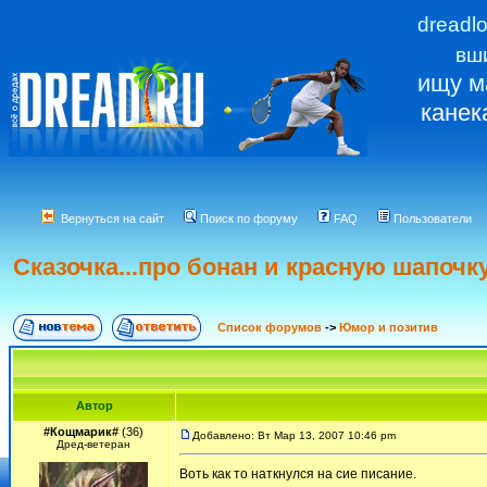
dreadl
вш
ищу м
канек
Вернуться на сайт
Поиск по форуму
FAQ
Пользователи
Сказочка...про бонан и красную шапочк
Список форумов
->
Юмор и позитив
Автор
#Кощмарик#
(36)
Добавлено: Вт Мар 13, 2007 10:46 pm
Дред-ветеран
Воть как то наткнулся на сие писание.