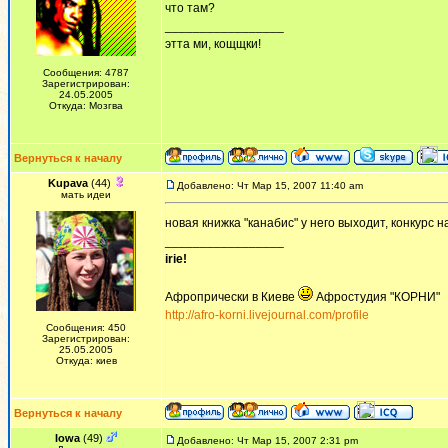
что там?
_________________
этта ми, кощщки!
Сообщения: 4787
Зарегистрирован:
24.05.2005
Откуда: Мозгва
Вернуться к началу
Kupava
(44)
Добавлено: Чт Мар 15, 2007 11:40 am
мать идеи
новая книжка "канабис" у него выходит, конкурс 
_________________
irie!
Афропрически в Киеве
Афростудия "КОРНИ"
http://afro-korni.livejournal.com/profile
Сообщения: 450
Зарегистрирован:
25.05.2005
Откуда: киев
Вернуться к началу
Iowa
(49)
Добавлено: Чт Мар 15, 2007 2:31 pm