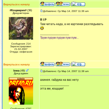
Вернуться к началу
#Кощмарик#
(36)
Добавлено: Ср Мар 14, 2007 11:36 am
Дред-ветеран
R I P
Там читать нада, а не картинки разглядывать
_________________
Трум пурум пурум пум пум...
Сообщения: 214
Зарегистрирован:
21.02.2007
Откуда: нефигасия
Вернуться к началу
Iowa
(49)
Добавлено: Ср Мар 14, 2007 11:38 am
Дред-админ
ахинея. гайдука на вас нету
_________________
этта ми, кощщки!
Сообщения: 4787