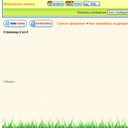
Вернуться к началу
Показать сообщения:
Список форумов
->
Как ухаживать за дредо
Страница
2
из
4
© Dread.ru