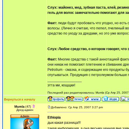
Слух: майонез, мед, зубная паста, клей, резин
гель для волос замечательно помогают для з
Факт:
люди будут пробовать что угодно, но есть
волосы. (Лично я считаю, что пепел, пчелиный в
средство по уходу за дредами, но это уже вопрос
Слух: Любое средство, о котором говорят, что
Факт:
Многие средства с такой аннотацией факт
они никак не помогают плетению и сбиванию дре
Petrolium - смазка, и содержащие его продукты 
спутываться. Продукция с петролеумом больше п
_________________
этта ми, кощщки!
Последний раз редактировалось: Mumla (Ср Апр 25, 2007 
Вернуться к началу
Mumla
(47)
Добавлено: Ср Апр 25, 2007 3:27 pm
Дред-админ
Ethiopia
дык какая разница!!!
такая информация, а она весьма ценная вне зав