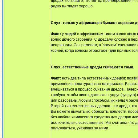
дредах, но знайте, что метод пренебрежения – 
редко выглядят хорошо.
Слух: только у африканцев бывают хорошие д
Факт:
у людей с африканским типом волос легко 
волос другого строения. С дредами сложно в пер
непривычки. Со временем, в "зрелом" состоянии
корней, когда волосы отрастают (для прямых воло
Слух: естественные дреды сбиваются сами.
Факт:
есть два типа естественных дредов: появ
применения ненатуральных материалов. В раста
вмешиваться в процесс сбивания дредов. Наверн
требуют, чтобы никто, даже ваш супруг (супруга
или разорваны любым способом, их нельзя расче
Второй тип естественных дредов – те дреды, ко
Вы можете вымыть их, обрезать, доплести, прорв
без любого химического средства для дредов ил
исключительно естественные. Мы считаем, что 
пользоваться, ухаживая за ними.