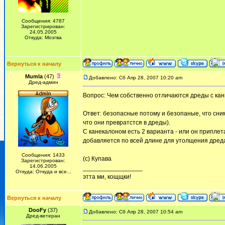
Сообщения: 4787
Зарегистрирован:
24.05.2005
Откуда: Мозгва
Вернуться к началу
Mumla
(47)
Добавлено: Сб Апр 28, 2007 10:20 am
Дред-админ
Вопрос: Чем собственно отличаются дреды с кан
Ответ: безопасные потому и безопаные, что сним
что они превратстся в дреды).
С канекалоном есть 2 варианта - или он припле
добавляется по всей длине для утолщения дреда 
Сообщения: 1433
(с) Купава
Зарегистрирован:
14.06.2005
_________________
Откуда: Откуда и все...
этта ми, кощщки!
Вернуться к началу
DooFy
(37)
Добавлено: Сб Апр 28, 2007 10:54 am
Дред-ветеран