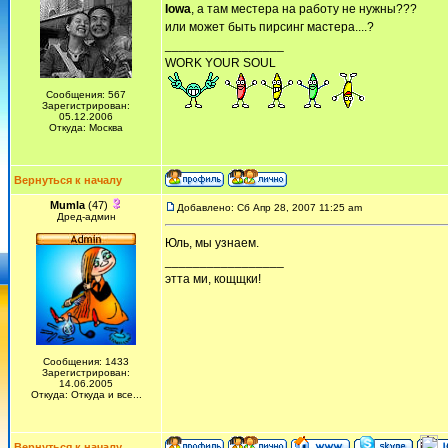
Iowa
, а там местера на работу не нужны???
или может быть пирсинг мастера....?
_________________
WORK YOUR SOUL
Сообщения: 567
Зарегистрирован:
05.12.2006
Откуда: Москва
Вернуться к началу
Mumla
(47)
Добавлено: Сб Апр 28, 2007 11:25 am
Дред-админ
Юль, мы узнаем.
_________________
этта ми, кощщки!
Сообщения: 1433
Зарегистрирован:
14.06.2005
Откуда: Откуда и все...
Вернуться к началу