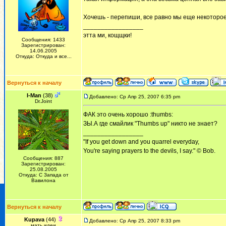
Хочешь - перепиши, все равно мы еще некоторо
_________________
этта ми, кощщки!
Сообщения: 1433
Зарегистрирован:
14.06.2005
Откуда: Откуда и все...
Вернуться к началу
I-Man
(38)
Добавлено: Ср Апр 25, 2007 6:35 pm
Dr.Joint
ФАК это очень хорошо :thumbs:
ЗЫ.А где смайлик "Thumbs up" никто не знает?
_________________
"If you get down and you quarrel everyday,
You're saying prayers to the devils, I say." © Bob.
Сообщения: 887
Зарегистрирован:
25.08.2005
Откуда: С Запада от
Вавилона
Вернуться к началу
Kupava
(44)
Добавлено: Ср Апр 25, 2007 8:33 pm
мать идеи