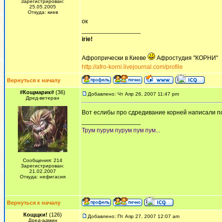
Зарегистрирован:
25.05.2005
Откуда: киев
ок
_________________
irie!
Афропрически в Киеве
Афростудия "КОРНИ"
http://afro-korni.livejournal.com/profile
Вернуться к началу
#Кощмарик#
(36)
Добавлено: Чт Апр 26, 2007 11:47 pm
Дред-ветеран
Вот еслибы про сдредивание корней написали 
_________________
Трум пурум пурум пум пум...
Сообщения: 214
Зарегистрирован:
21.02.2007
Откуда: нефигасия
Вернуться к началу
Кощщки!
(126)
Добавлено: Пт Апр 27, 2007 12:07 am
Дред-админ