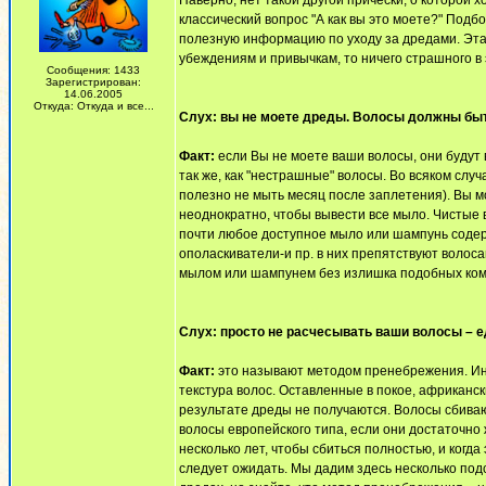
Наверно, нет такой другой прически, о которой х
классический вопрос "А как вы это моете?" Под
полезную информацию по уходу за дредами. Эта
убеждениям и привычкам, то ничего страшного в 
Сообщения: 1433
Зарегистрирован:
14.06.2005
Откуда: Откуда и все...
Слух: вы не моете дреды. Волосы должны быт
Факт:
если Вы не моете ваши волосы, они будут 
так же, как "нестрашные" волосы. Во всяком случ
полезно не мыть месяц после заплетения). Вы мо
неоднократно, чтобы вывести все мыло. Чистые 
почти любое доступное мыло или шампунь содер
ополаскиватели-и пр. в них препятствуют волос
мылом или шампунем без излишка подобных комп
Слух: просто не расчесывать ваши волосы – 
Факт:
это называют методом пренебрежения. Ино
текстура волос. Оставленные в покое, африканск
результате дреды не получаются. Волосы сбиваю
волосы европейского типа, если они достаточно
несколько лет, чтобы сбиться полностью, и когд
следует ожидать. Мы дадим здесь несколько подс