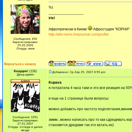
%)
_________________
irie!
Афропрически в Киеве
Афростудия "КОРНИ"
http://afro-korni.livejournal.com/profile
Сообщения: 450
Зарегистрирован:
25.05.2005
Откуда: киев
Вернуться к началу
Кощщки!
(126)
Добавлено: Ср Апр 25, 2007 8:55 pm
Дред-админ
Kupava
я потратила 4 часа таки и это вся реакция на 5
и еще на 1 странице были вопросы:
можно добавить про частоту подплетания,минима
Сообщения: 1051
эммм...можно написать про то как сдредивать ко
Зарегистрирован:
27.01.2007
становится дредами так это катать их)
Откуда: отсюда и далее
везде