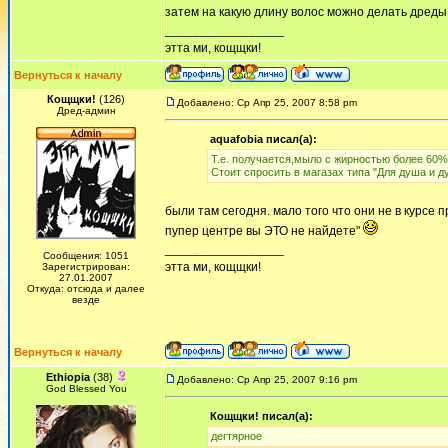
затем на какую длину волос можно делать дреды,
_________________
этта ми, кощщки!
Вернуться к началу
Кощщки!
(126)
Добавлено: Ср Апр 25, 2007 8:58 pm
Дред-админ
aquafobia писал(а):
Т.е. получается,мыло с жирностью более 60% 
Стоит спросить в магазах типа "Для душа и д
были там сегодня. мало того что они не в курсе п
пупер центре вы ЭТО не найдете"
_________________
Сообщения: 1051
этта ми, кощщки!
Зарегистрирован:
27.01.2007
Откуда: отсюда и далее
везде
Вернуться к началу
Ethiopia
(38)
Добавлено: Ср Апр 25, 2007 9:16 pm
God Blessed You
Кощщки! писал(а):
дегтярное