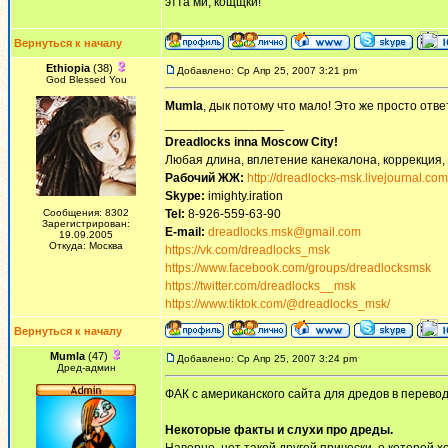
этта ми, кощщки!
Вернуться к началу
Ethiopia
(38)
Добавлено: Ср Апр 25, 2007 3:21 pm
God Blessed You
Mumla
, дык потому что мало! Это же просто отв
_________________
Dreadlocks inna Moscow Сity!
Любая длина, вплетение канекалона, коррекция,
Рабочий ЖЖ:
http://dreadlocks-msk.livejournal.com
Skype:
imighty.iration
Сообщения: 8302
Tel:
8-926-559-63-90
Зарегистрирован:
E-mail:
dreadlocks.msk@gmail.com
19.09.2005
Откуда: Москва
https://vk.com/dreadlocks_msk
https://www.facebook.com/groups/dreadlocksmsk
https://twitter.com/dreadlocks__msk
https://www.tiktok.com/@dreadlocks_msk/
Вернуться к началу
Mumla
(47)
Добавлено: Ср Апр 25, 2007 3:24 pm
Дред-админ
ФАК с американского сайта для дредов в перево
Некоторые факты и слухи про дреды.