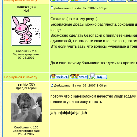
Damsel
(38)
Добавлено: Вт Авг 07, 2007 2:51 pm
Нуб
Скажите (по сотому разу...)
Безопасные дреды можно расплести, сохранив д
и еще...
Возможно сделать безопаски с приплетением кане
одинаковой, т.е. вплести свои в конеколон , пото
Это если учитывать, что волосы кучерявые и тон
Сообщения: 6
Зарегистрирован:
07.08.2007
Да и еще, почему большинство здесь так против
Вернуться к началу
serhio
(37)
Добавлено: Вт Авг 07, 2007 3:00 pm
Дред-ветеран
потому что с канеколоном нечестно люди годами 
голове эту пластмасу тоскать
_________________
jah
jah
jah
jah
jah
jah
jah
Сообщения: 156
Зарегистрирован:
25.04.2007