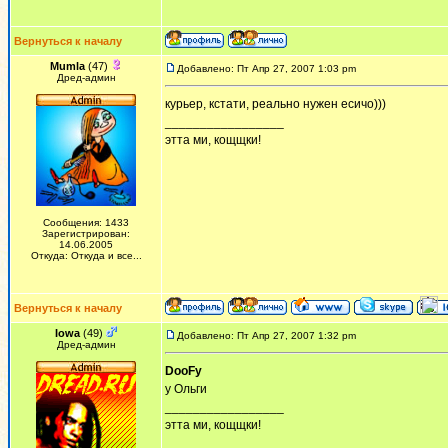
Вернуться к началу
Mumla
(47)
Добавлено: Пт Апр 27, 2007 1:03 pm
Дред-админ
курьер, кстати, реально нужен есичо)))
_________________
этта ми, кощщки!
Сообщения: 1433
Зарегистрирован:
14.06.2005
Откуда: Откуда и все...
Вернуться к началу
Iowa
(49)
Добавлено: Пт Апр 27, 2007 1:32 pm
Дред-админ
DooFy
у Ольги
_________________
этта ми, кощщки!