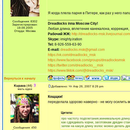
Я когда плела парня в Питере, как раз у него па
_________________
Сообщения: 8302
Dreadlocks inna Moscow Сity!
Зарегистрирован:
19.09.2005
Любая длина, вплетение канекалона, коррекция,
Откуда: Москва
Рабочий ЖЖ:
http://dreadlocks-msk.livejournal.com
Skype:
imighty.iration
Tel:
8-926-559-63-90
E-mail:
dreadlocks.msk@gmail.com
https://vk.com/dreadlocks_msk
https://www.facebook.com/groups/dreadlocksmsk
https://twitter.com/dreadlocks__msk
https://www.tiktok.com/@dreadlocks_msk/
Вернуться к началу
Kupava
(44)
Добавлено: Чт Апр 26, 2007 8:26 pm
мать идеи
Кощщки!
переделала здорово наверно - не могу осилить в
Цитата:
про частоту подплетания,минимальную длину в
как сдредивать корни, заготовкам дредин стан
затем на какую длину волос можно делать дре
Сообщения: 450