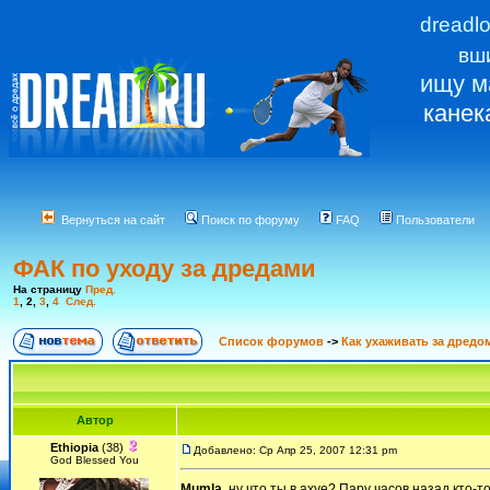
dreadl
вш
ищу м
канек
Вернуться на сайт
Поиск по форуму
FAQ
Пользователи
ФАК по уходу за дредами
На страницу
Пред.
1
,
2
,
3
,
4
След.
Список форумов
->
Как ухаживать за дредо
Автор
Ethiopia
(38)
Добавлено: Ср Апр 25, 2007 12:31 pm
God Blessed You
Mumla
, ну что ты в ахуе? Пару часов назад кто-