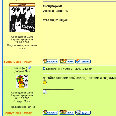
#Кощмарик#
учтем и напишем
_________________
этта ми, кощщки!
Сообщения: 1051
Зарегистрирован:
27.01.2007
Откуда: отсюда и далее
везде
Вернуться к началу
bazin
(40)
Добавлено: Пт Апр 27, 2007 1:52 am
Добрый Чел
Давайте откроем свой салон, накопим и создадим.
_________________
Сообщения: 2848
Зарегистрирован:
04.10.2006
Откуда: Моско
Предупреждения : 2
Вернуться к началу