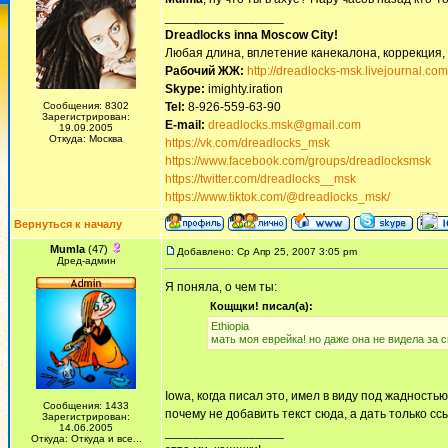
_________________
Dreadlocks inna Moscow Сity!
Любая длина, вплетение канекалона, коррекция,
Рабочий ЖЖ:
http://dreadlocks-msk.livejournal.com
Skype:
imighty.iration
Сообщения: 8302
Tel:
8-926-559-63-90
Зарегистрирован:
E-mail:
dreadlocks.msk@gmail.com
19.09.2005
Откуда: Москва
https://vk.com/dreadlocks_msk
https://www.facebook.com/groups/dreadlocksmsk
https://twitter.com/dreadlocks__msk
https://www.tiktok.com/@dreadlocks_msk/
Вернуться к началу
Mumla
(47)
Добавлено: Ср Апр 25, 2007 3:05 pm
Дред-админ
Я поняла, о чем ты:
Кощщки! писал(а):
Ethiopia
мать моя еврейка! но даже она не видела за с
Iowa, когда писал это, имел в виду под жадност
Сообщения: 1433
почему не добавить текст сюда, а дать только сс
Зарегистрирован:
14.06.2005
_________________
Откуда: Откуда и все...