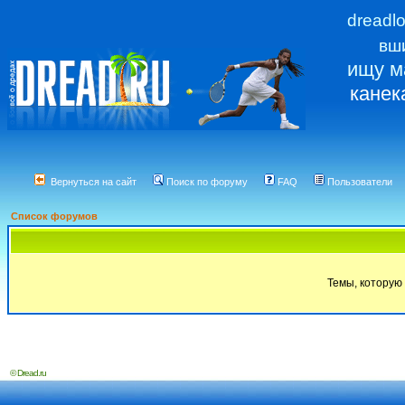
dreadl
вш
ищу м
канек
Вернуться на сайт
Поиск по форуму
FAQ
Пользователи
Список форумов
Темы, которую 
© Dread.ru