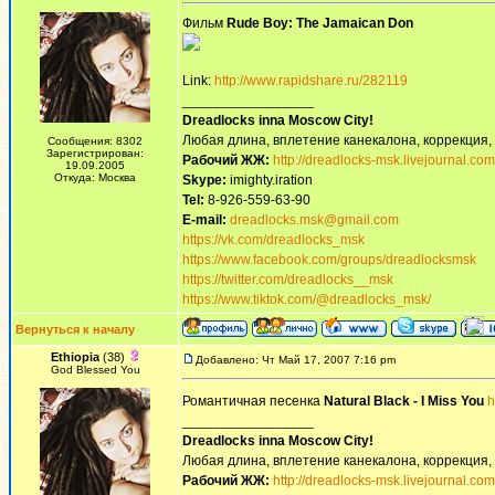
Фильм
Rude Boy: The Jamaican Don
Link:
http://www.rapidshare.ru/282119
_________________
Dreadlocks inna Moscow Сity!
Любая длина, вплетение канекалона, коррекция,
Сообщения: 8302
Зарегистрирован:
Рабочий ЖЖ:
http://dreadlocks-msk.livejournal.com
19.09.2005
Откуда: Москва
Skype:
imighty.iration
Tel:
8-926-559-63-90
E-mail:
dreadlocks.msk@gmail.com
https://vk.com/dreadlocks_msk
https://www.facebook.com/groups/dreadlocksmsk
https://twitter.com/dreadlocks__msk
https://www.tiktok.com/@dreadlocks_msk/
Вернуться к началу
Ethiopia
(38)
Добавлено: Чт Май 17, 2007 7:16 pm
God Blessed You
Романтичная песенка
Natural Black - I Miss You
h
_________________
Dreadlocks inna Moscow Сity!
Любая длина, вплетение канекалона, коррекция,
Рабочий ЖЖ:
http://dreadlocks-msk.livejournal.com