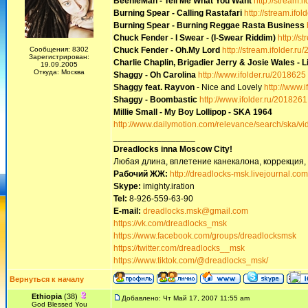
BeenieMan - Tell Me What You Want
http://stream.i
Burning Spear - Calling Rastafari
http://stream.ifo
Burning Spear - Burning Reggae Rasta Business
Chuck Fender - I Swear - (I-Swear Riddim)
http://s
Сообщения: 8302
Chuck Fender - Oh.My Lord
http://stream.ifolder.r
Зарегистрирован:
Charlie Chaplin, Brigadier Jerry & Josie Wales - 
19.09.2005
Откуда: Москва
Shaggy - Oh Carolina
http://www.ifolder.ru/2018625
Shaggy feat. Rayvon
- Nice and Lovely
http://www.
Shaggy - Boombastic
http://www.ifolder.ru/2018261
Millie Small - My Boy Lollipop - SKA 1964
http://www.dailymotion.com/relevance/search/ska/vi
_________________
Dreadlocks inna Moscow Сity!
Любая длина, вплетение канекалона, коррекция,
Рабочий ЖЖ:
http://dreadlocks-msk.livejournal.com
Skype:
imighty.iration
Tel:
8-926-559-63-90
E-mail:
dreadlocks.msk@gmail.com
https://vk.com/dreadlocks_msk
https://www.facebook.com/groups/dreadlocksmsk
https://twitter.com/dreadlocks__msk
https://www.tiktok.com/@dreadlocks_msk/
Вернуться к началу
Ethiopia
(38)
Добавлено: Чт Май 17, 2007 11:55 am
God Blessed You