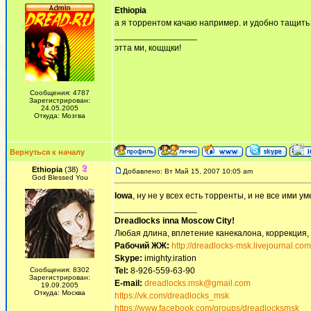
Ethiopia
а я торрентом качаю например. и удобно тащить
_________________
этта ми, кощщки!
Сообщения: 4787
Зарегистрирован:
24.05.2005
Откуда: Мозгва
Вернуться к началу
Ethiopia
(38)
Добавлено: Вт Май 15, 2007 10:05 am
God Blessed You
Iowa
, ну не у всех есть торренты, и не все ими у
_________________
Dreadlocks inna Moscow Сity!
Любая длина, вплетение канекалона, коррекция,
Рабочий ЖЖ:
http://dreadlocks-msk.livejournal.com
Skype:
imighty.iration
Сообщения: 8302
Tel:
8-926-559-63-90
Зарегистрирован:
E-mail:
dreadlocks.msk@gmail.com
19.09.2005
Откуда: Москва
https://vk.com/dreadlocks_msk
https://www.facebook.com/groups/dreadlocksmsk