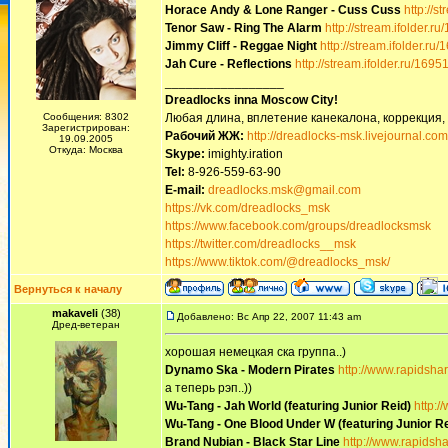
Horace Andy & Lone Ranger - Cuss Cuss
http://s
Tenor Saw - Ring The Alarm
http://stream.ifolder.r
Jimmy Cliff - Reggae Night
http://stream.ifolder.ru
Jah Cure - Reflections
http://stream.ifolder.ru/1695
_________________
Dreadlocks inna Moscow Сity!
Сообщения: 8302
Любая длина, вплетение канекалона, коррекция,
Зарегистрирован:
Рабочий ЖЖ:
http://dreadlocks-msk.livejournal.com
19.09.2005
Откуда: Москва
Skype:
imighty.iration
Tel:
8-926-559-63-90
E-mail:
dreadlocks.msk@gmail.com
https://vk.com/dreadlocks_msk
https://www.facebook.com/groups/dreadlocksmsk
https://twitter.com/dreadlocks__msk
https://www.tiktok.com/@dreadlocks_msk/
Вернуться к началу
makaveli
(38)
Добавлено: Вс Апр 22, 2007 11:43 am
Дред-ветеран
хорошая немецкая ска группа..)
Dynamo Ska - Modern Pirates
http://www.rapidsha
а теперь рэп..))
Wu-Tang - Jah World (featuring Junior Reid)
http:
Wu-Tang - One Blood Under W (featuring Junior Re
Brand Nubian - Black Star Line
http://www.rapidsh