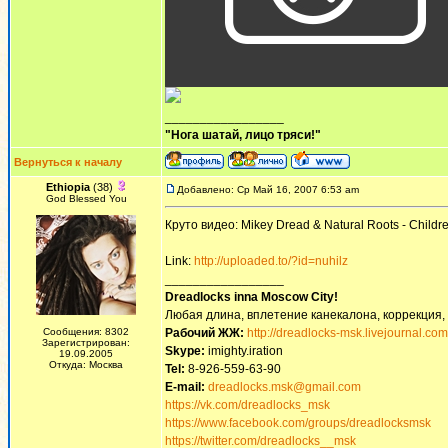
_________________
"Нога шатай, лицо тряси!"
Вернуться к началу
Ethiopia
(38)
Добавлено: Ср Май 16, 2007 6:53 am
God Blessed You
Круто видео: Mikey Dread & Natural Roots - Childr
Link:
http://uploaded.to/?id=nuhilz
_________________
Dreadlocks inna Moscow Сity!
Любая длина, вплетение канекалона, коррекция,
Сообщения: 8302
Рабочий ЖЖ:
http://dreadlocks-msk.livejournal.com
Зарегистрирован:
Skype:
imighty.iration
19.09.2005
Откуда: Москва
Tel:
8-926-559-63-90
E-mail:
dreadlocks.msk@gmail.com
https://vk.com/dreadlocks_msk
https://www.facebook.com/groups/dreadlocksmsk
https://twitter.com/dreadlocks__msk