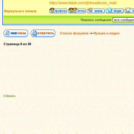
https://www.tiktok.com/@dreadlocks_msk/
Вернуться к началу
Показать сообщения:
Список форумов
->
Музыка и видео
Страница
8
из
38
© Dread.ru