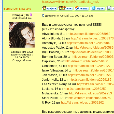
https://www.tiktok.com/@dreadlocks_msk/
Вернуться к началу
Ethiopia
(38)
Добавлено: Сб Май 19, 2007 11:14 am
God Blessed You
Еще и фоток музыкантов немного! ЕЕЕЕ!
(шт - это кол-во фото):
Abyssinians, 8 шт
http://stream.ifolder.ru/2058962
Alpha Blondy, 13 шт
http://stream.ifolder.ru/2058973
Anthony B, 34 шт
http://stream.ifolder.ru/2058984
Augustus Pablo, 11 шт
http://stream.ifolder.ru/2058
Сообщения: 8302
Buju Banton, 65 шт
http://stream.ifolder.ru/2059036
Зарегистрирован:
Burning Spear, 20 шт
http://stream.ifolder.ru/205907
19.09.2005
Откуда: Москва
Capleton, 72 шт
http://stream.ifolder.ru/2059100
Gentleman, 44 шт
http://stream.ifolder.ru/2059127
Israel Vibration, 14 шт
http://stream.ifolder.ru/20591
Jah Mason, 13 шт
http://stream.ifolder.ru/2059155
Junior Kelly, 12 шт
http://stream.ifolder.ru/2059182
Lee Scratch Perry, 61 шт
http://stream.ifolder.ru/20
Luciano, 16 шт
http://stream.ifolder.ru/2059252
Mutabaruka, 14 шт
http://stream.ifolder.ru/2059253
Steel Pulse, 17 шт
http://stream.ifolder.ru/2059260
U Roy, 12 шт
http://stream.ifolder.ru/2059262
Все вышеперечисленные артисты в одном архиве