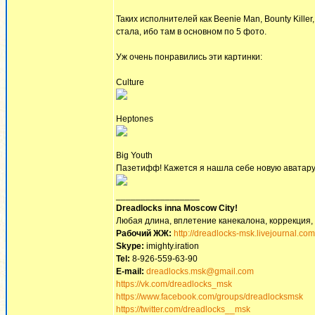
Таких исполнителей как Beenie Man, Bounty Killer
стала, ибо там в основном по 5 фото.
Уж очень понравились эти картинки:
Culture
Heptones
Big Youth
Пазетифф! Кажется я нашла себе новую аватару)))
_________________
Dreadlocks inna Moscow Сity!
Любая длина, вплетение канекалона, коррекция,
Рабочий ЖЖ:
http://dreadlocks-msk.livejournal.com
Skype:
imighty.iration
Tel:
8-926-559-63-90
E-mail:
dreadlocks.msk@gmail.com
https://vk.com/dreadlocks_msk
https://www.facebook.com/groups/dreadlocksmsk
https://twitter.com/dreadlocks__msk