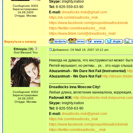
Skype:
imighty.iration
Сообщения: 8302
Tel:
8-926-559-63-90
Зарегистрирован:
E-mail:
dreadlocks.msk@gmail.com
19.09.2005
Откуда: Москва
https://vk.com/dreadlocks_msk
https://www.facebook.com/groups/dreadlocksmsk
https://twitter.com/dreadlocks__msk
https://www.tiktok.com/@dreadlocks_msk/
Вернуться к началу
Ethiopia
(38)
Добавлено: Сб Май 19, 2007 10:12 am
God Blessed You
Никогда не думала, что инструментал может быть
Реггей-музыкант, но ритмы... ух... это надо слыш
Abuzanimah - We Dare Not Fail (Instrumental)
http
Abuzanimah - We Dare Not Fail
http://stream.ifold
_________________
Dreadlocks inna Moscow Сity!
Сообщения: 8302
Любая длина, вплетение канекалона, коррекция,
Зарегистрирован:
Рабочий ЖЖ:
http://dreadlocks-msk.livejournal.com
19.09.2005
Откуда: Москва
Skype:
imighty.iration
Tel:
8-926-559-63-90
E-mail:
dreadlocks.msk@gmail.com
https://vk.com/dreadlocks_msk
https://www.facebook.com/groups/dreadlocksmsk
https://twitter.com/dreadlocks__msk