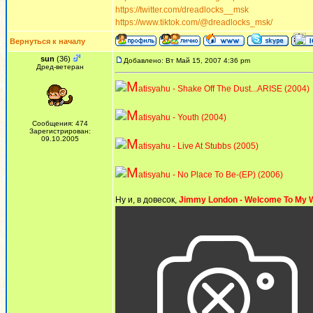
https://twitter.com/dreadlocks__msk
https://www.tiktok.com/@dreadlocks_msk/
Вернуться к началу
sun
(36)
Добавлено: Вт Май 15, 2007 4:36 pm
Дред-ветеран
M
atisyahu - Shake Off The Dust...ARISE (2004)
M
atisyahu - Youth (2004)
Сообщения: 474
Зарегистрирован:
09.10.2005
M
atisyahu - Live At Stubbs (2005)
M
atisyahu - No Place To Be-(EP) (2006)
Ну и, в довесок,
Jimmy London - Welcome To My W