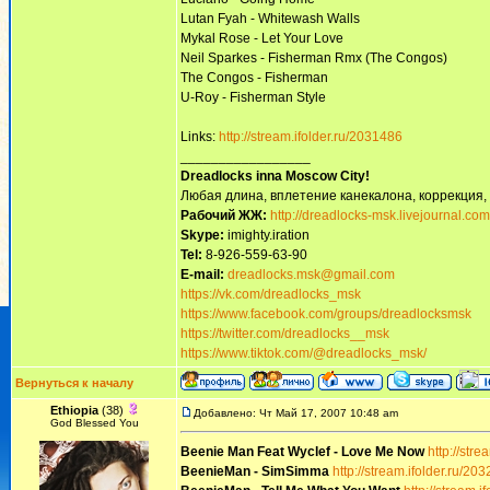
Lutan Fyah - Whitewash Walls
Mykal Rose - Let Your Love
Neil Sparkes - Fisherman Rmx (The Congos)
The Congos - Fisherman
U-Roy - Fisherman Style
Links:
http://stream.ifolder.ru/2031486
_________________
Dreadlocks inna Moscow Сity!
Любая длина, вплетение канекалона, коррекция,
Рабочий ЖЖ:
http://dreadlocks-msk.livejournal.com
Skype:
imighty.iration
Tel:
8-926-559-63-90
E-mail:
dreadlocks.msk@gmail.com
https://vk.com/dreadlocks_msk
https://www.facebook.com/groups/dreadlocksmsk
https://twitter.com/dreadlocks__msk
https://www.tiktok.com/@dreadlocks_msk/
Вернуться к началу
Ethiopia
(38)
Добавлено: Чт Май 17, 2007 10:48 am
God Blessed You
Beenie Man Feat Wyclef - Love Me Now
http://str
BeenieMan - SimSimma
http://stream.ifolder.ru/20