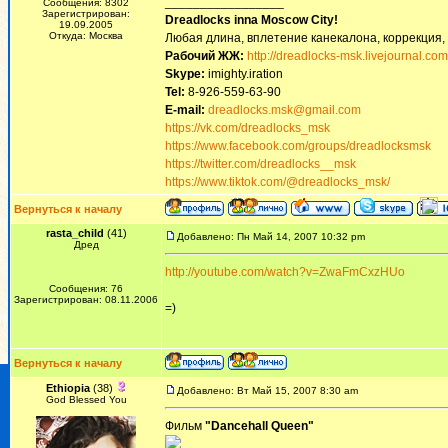
_________________
Сообщения: 8302
Зарегистрирован:
Dreadlocks inna Moscow Сity!
19.09.2005
Откуда: Москва
Любая длина, вплетение канекалона, коррекция,
Рабочий ЖЖ:
http://dreadlocks-msk.livejournal.com
Skype:
imighty.iration
Tel:
8-926-559-63-90
E-mail:
dreadlocks.msk@gmail.com
https://vk.com/dreadlocks_msk
https://www.facebook.com/groups/dreadlocksmsk
https://twitter.com/dreadlocks__msk
https://www.tiktok.com/@dreadlocks_msk/
Вернуться к началу
rasta_child
(41)
Добавлено: Пн Май 14, 2007 10:32 pm
Дред
http://youtube.com/watch?v=ZwaFmCxzHUo
Сообщения: 76
Зарегистрирован: 08.11.2006
=)
Вернуться к началу
Ethiopia
(38)
Добавлено: Вт Май 15, 2007 8:30 am
God Blessed You
Фильм
"Dancehall Queen"