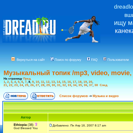
dreadl
вш
ищу м
канек
Вернуться на сайт
Поиск по форуму
FAQ
Пользователи
Музыкальный топик /mp3, video, movie, 
На страницу
Пред.
1
,
2
,
3
,
4
,
5
,
6
,
7
,
8
,
9
,
10
,
11
,
12
,
13
,
14
,
15
,
16
,
17
,
18
,
19
,
20
,
21
,
22
,
23
,
24
,
25
,
26
,
27
,
28
,
29
,
30
,
31
,
32
,
33
,
34
,
35
,
36
,
37
,
38
След.
Список форумов
->
Музыка и видео
Автор
Ethiopia
(38)
Добавлено: Пн Апр 16, 2007 8:17 am
God Blessed You