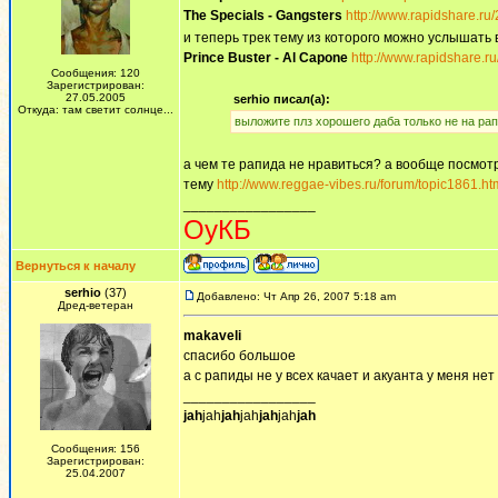
The Specials - Gangsters
http://www.rapidshare.ru
и теперь трек тему из которого можно услышать
Prince Buster - Al Capone
http://www.rapidshare.r
Сообщения: 120
Зарегистрирован:
27.05.2005
serhio писал(а):
Откуда: там светит солнце...
выложите плз хорошего даба только не на ра
а чем те рапида не нравиться? а вообще посмотри
тему
http://www.reggae-vibes.ru/forum/topic1861.ht
_________________
ОуКБ
Вернуться к началу
serhio
(37)
Добавлено: Чт Апр 26, 2007 5:18 am
Дред-ветеран
makaveli
спасибо большое
а с рапиды не у всех качает и акуанта у меня нет
_________________
jah
jah
jah
jah
jah
jah
jah
Сообщения: 156
Зарегистрирован:
25.04.2007