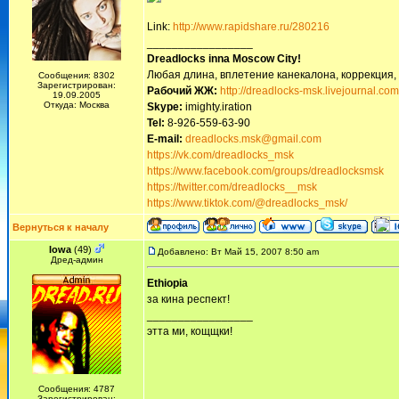
Link:
http://www.rapidshare.ru/280216
_________________
Dreadlocks inna Moscow Сity!
Любая длина, вплетение канекалона, коррекция,
Сообщения: 8302
Зарегистрирован:
Рабочий ЖЖ:
http://dreadlocks-msk.livejournal.com
19.09.2005
Откуда: Москва
Skype:
imighty.iration
Tel:
8-926-559-63-90
E-mail:
dreadlocks.msk@gmail.com
https://vk.com/dreadlocks_msk
https://www.facebook.com/groups/dreadlocksmsk
https://twitter.com/dreadlocks__msk
https://www.tiktok.com/@dreadlocks_msk/
Вернуться к началу
Iowa
(49)
Добавлено: Вт Май 15, 2007 8:50 am
Дред-админ
Ethiopia
за кина респект!
_________________
этта ми, кощщки!
Сообщения: 4787
Зарегистрирован: