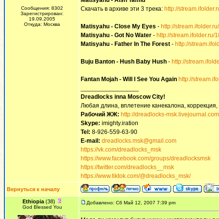
Matisyahu - Aish Tamid
Сообщения: 8302
Скачать в архиве эти 3 трека:
http://stream.ifolder
Зарегистрирован:
19.09.2005
Откуда: Москва
Matisyahu - Сlose My Eyes
-
http://stream.ifolder.
Matisyahu - Got No Water
-
http://stream.ifolder.ru
Matisyahu - Father In The Forest
-
http://stream.ifo
Buju Banton - Hush Baby Hush
-
http://stream.ifol
Fantan Mojah - Will I See You Again
http://stream.i
_________________
Dreadlocks inna Moscow Сity!
Любая длина, вплетение канекалона, коррекция,
Рабочий ЖЖ:
http://dreadlocks-msk.livejournal.com
Skype:
imighty.iration
Tel:
8-926-559-63-90
E-mail:
dreadlocks.msk@gmail.com
https://vk.com/dreadlocks_msk
https://www.facebook.com/groups/dreadlocksmsk
https://twitter.com/dreadlocks__msk
https://www.tiktok.com/@dreadlocks_msk/
Вернуться к началу
Ethiopia
(38)
Добавлено: Сб Май 12, 2007 7:39 pm
God Blessed You