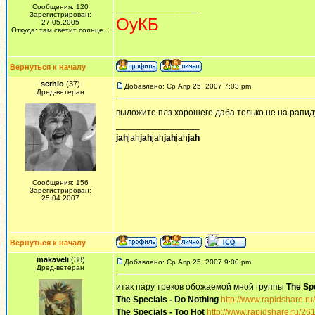
Сообщения: 120
_________________
Зарегистрирован:
ОуКБ
27.05.2005
Откуда: там светит солнце...
Вернуться к началу
serhio
(37)
Добавлено: Ср Апр 25, 2007 7:03 pm
Дред-ветеран
выложите плз хорошего даба только не на рапи
_________________
jah
jah
jah
jah
jah
jah
jah
Сообщения: 156
Зарегистрирован:
25.04.2007
Вернуться к началу
makaveli
(38)
Добавлено: Ср Апр 25, 2007 9:00 pm
Дред-ветеран
итак пару треков обожаемой мной группы
The Sp
The Specials - Do Nothing
http://www.rapidshare.r
The Specials - Too Hot
http://www.rapidshare.ru/26