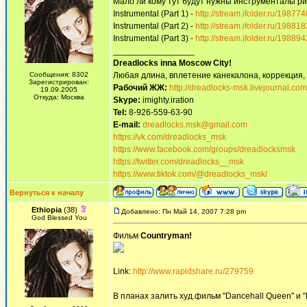
Мало ли кому тут будут нужны инструменталы ри
Instrumental (Part 1) -
http://stream.ifolder.ru/198774
Instrumental (Part 2) -
http://stream.ifolder.ru/198818
Instrumental (Part 3) -
http://stream.ifolder.ru/198894
_________________
Dreadlocks inna Moscow Сity!
Сообщения: 8302
Любая длина, вплетение канекалона, коррекция,
Зарегистрирован:
Рабочий ЖЖ:
http://dreadlocks-msk.livejournal.com
19.09.2005
Откуда: Москва
Skype:
imighty.iration
Tel:
8-926-559-63-90
E-mail:
dreadlocks.msk@gmail.com
https://vk.com/dreadlocks_msk
https://www.facebook.com/groups/dreadlocksmsk
https://twitter.com/dreadlocks__msk
https://www.tiktok.com/@dreadlocks_msk/
Вернуться к началу
Ethiopia
(38)
Добавлено: Пн Май 14, 2007 7:28 pm
God Blessed You
Фильм
Countryman!
Link:
http://www.rapidshare.ru/279759
В планах залить худ.фильм "Dancehall Queen" и "