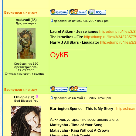
Вернуться к началу
makaveli
(38)
Добавлено: Вт Май 08, 2007 8:11 pm
Дред-ветеран
Laurel Aitken - Jesse james
http://dump.ru/files/3
The Israelites - Fire
http://dump.ru/files/3/34378577
Harry J All Stars - Liquidator
http://dump.ru/files/
_________________
ОуКБ
Сообщения: 120
Зарегистрирован:
27.05.2005
Откуда: там светит солнце...
Вернуться к началу
Ethiopia
(38)
Добавлено: Сб Май 12, 2007 12:40 pm
God Blessed You
Barrington Spence - This Is My Story
-
http://strea
Архивчик устарел, но восстановила его.
Matisyahu - Time of Your Song
Matisyahu - King Without A Crown