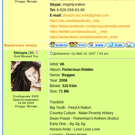
Откуда: Москва
Skype:
imighty.iration
Tel:
8-926-559-63-90
E-mail:
dreadlocks.msk@gmail.com
https://vk.com/dreadlocks_msk
https://www.facebook.com/groups/dreadlocksmsk
https://twitter.com/dreadlocks__msk
https://www.tiktok.com/@dreadlocks_msk/
Вернуться к началу
Ethiopia
(38)
Добавлено: Ср Май 16, 2007 7:43 pm
God Blessed You
Artist:
VA
Album:
Fisherman Riddim
Genre:
Reggae
Year:
2006
Bitrate:
320 Kb/s
Size:
71 Mb
Сообщения: 8302
Зарегистрирован:
Tracklist:
19.09.2005
Откуда: Москва
Big Youth - Feed A Nation
Country Culture - Make Poverty History
Dean Fraser - Fisherman's Anthem (Instru)
Early One - Jig Jig Jig
Horace Andy - Love Love Love
Luciano - Going Home