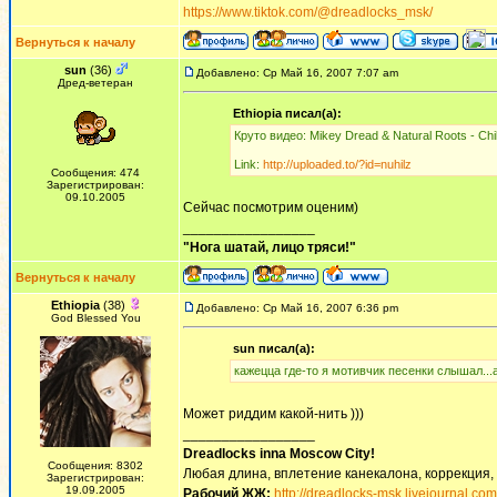
https://www.tiktok.com/@dreadlocks_msk/
Вернуться к началу
sun
(36)
Добавлено: Ср Май 16, 2007 7:07 am
Дред-ветеран
Ethiopia писал(а):
Круто видео: Mikey Dread & Natural Roots - Ch
Link:
http://uploaded.to/?id=nuhilz
Сообщения: 474
Зарегистрирован:
09.10.2005
Сейчас посмотрим оценим)
_________________
"Нога шатай, лицо тряси!"
Вернуться к началу
Ethiopia
(38)
Добавлено: Ср Май 16, 2007 6:36 pm
God Blessed You
sun писал(а):
кажецца где-то я мотивчик песенки слышал...а
Может риддим какой-нить )))
_________________
Dreadlocks inna Moscow Сity!
Сообщения: 8302
Любая длина, вплетение канекалона, коррекция,
Зарегистрирован:
19.09.2005
Рабочий ЖЖ:
http://dreadlocks-msk.livejournal.com