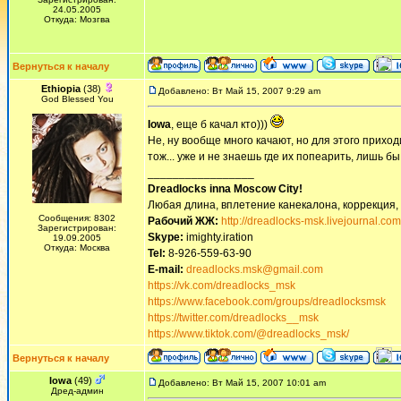
24.05.2005
Откуда: Мозгва
Вернуться к началу
Ethiopia
(38)
Добавлено: Вт Май 15, 2007 9:29 am
God Blessed You
Iowa
, еще б качал кто)))
Не, ну вообще много качают, но для этого прихо
тож... уже и не знаешь где их попеарить, лишь бы
_________________
Dreadlocks inna Moscow Сity!
Любая длина, вплетение канекалона, коррекция,
Сообщения: 8302
Рабочий ЖЖ:
http://dreadlocks-msk.livejournal.com
Зарегистрирован:
Skype:
imighty.iration
19.09.2005
Откуда: Москва
Tel:
8-926-559-63-90
E-mail:
dreadlocks.msk@gmail.com
https://vk.com/dreadlocks_msk
https://www.facebook.com/groups/dreadlocksmsk
https://twitter.com/dreadlocks__msk
https://www.tiktok.com/@dreadlocks_msk/
Вернуться к началу
Iowa
(49)
Добавлено: Вт Май 15, 2007 10:01 am
Дред-админ