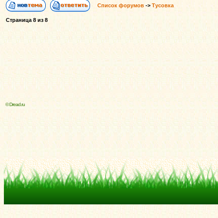
Список форумов
->
Тусовка
Страница
8
из
8
© Dread.ru