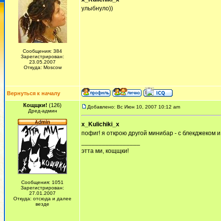
улыбнуло))
Сообщения: 384
Зарегистрирован:
23.05.2007
Откуда: Moscow
Вернуться к началу
Кощщки!
(126)
Добавлено: Вс Июн 10, 2007 10:12 am
Дред-админ
x_Kulichiki_x
пофиг! я открою другой минибар - с блекджеком 
_________________
этта ми, кощщки!
Сообщения: 1051
Зарегистрирован:
27.01.2007
Откуда: отсюда и далее
везде