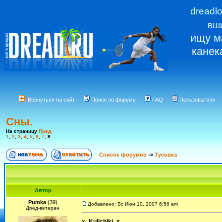
dreadl
вш
ищу м
канек
Вернуться на сайт
Поиск по форуму
FAQ
Пользователи
Сны.
На страницу
Пред.
1
,
2
,
3
,
4
,
5
,
6
,
7
,
8
Список форумов
->
Тусовка
Автор
Pumka
(39)
Добавлено: Вс Июн 10, 2007 6:58 am
Дред-ветеран
x_Kulichiki_x