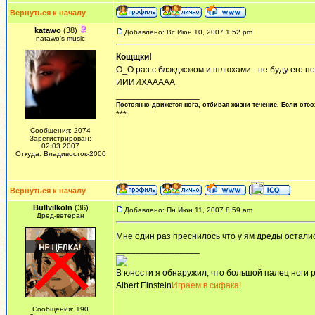
Вернуться к началу
katawo
(38)
Добавлено: Вс Июн 10, 2007 1:52 pm
natawo's music
Кощщки!
О_О раз с блэкджэком и шлюхами - не буду его по
ИИИИХААААА
_________________
Постоянно движется нога, отбивая жизни течение. Если отсо
***
Сообщения: 2074
Зарегистрирован:
02.03.2007
Откуда: Владивосток-2000
Вернуться к началу
Bullvilkoln
(36)
Добавлено: Пн Июн 11, 2007 8:59 am
Дред-ветеран
Мне один раз преснилось что у ям дреды остали
_________________
В юности я обнаружил, что большой палец ноги р
Albert Einstein
Играем в сифака!
Сообщения: 190