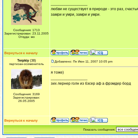
_________________
любви не существует в природе - это раз, счастья
замри и умри, замри и умри.
Сообщения: 1713
Зарегистрирован: 23.11.2005
Откуда: мо
Вернуться к началу
Terpkiy
(38)
Добавлено: Пн Июн 11, 2007 10:05 pm
партизан-осеменитель
я тоже)
_________________
зих лернер голн из бэсер аф а фрэмдер борд
Сообщения: 3169
Зарегистрирован:
26.05.2005
Вернуться к началу
Показать сообщения: