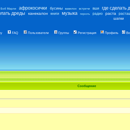
афрокосички
где сделать 
бусины
вши
Боб Марли
вавилон
встречи
елать дреды
музыка
канекалон
раста
книги
радио
раста
перхоть
шапки
му
FAQ
Пользователи
Группы
Регистрация
Профиль
Во
Сообщение