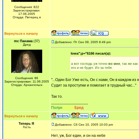
Сообщения: 822
Зарегистрирован:
17.06.2005
Откуда: Питерец я
Вернуться к началу
mc Панама
(37)
Добавлено: Пт Сен 09, 2005 8:49 pm
Дред
Iowa";p="6166 писал(а):
а вот господь уж точно
во мне
, так же как
его и не будет. Из-за тебя.
Сообщения: 86
"...Один Бог Уже есть, Он с нами, Он в каждом из 
Зарегистрирован: 11.06.2005
Откуда: Архангельск
Судит за проступки и помогает в трудный час..."
Так то.
_________________
Полун
очный
Бред
Вернуться к началу
Теперь Я
Добавлено: Сб Сен 10, 2005 10:03 pm
Гость
Нет, уж, Бог един, и он на небе