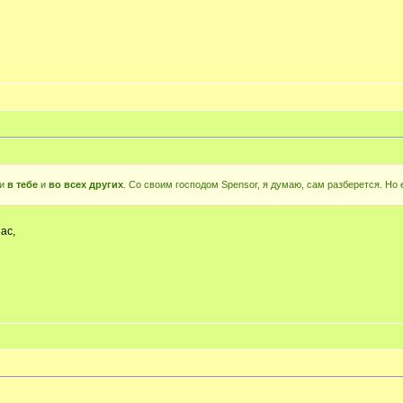
 и
в тебе
и
во всех других
. Со своим господом Spensor, я думаю, сам разберется. Но
нас,