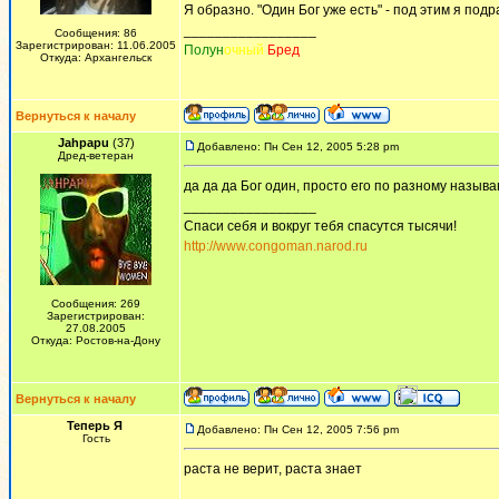
Я образно. "Один Бог уже есть" - под этим я под
_________________
Сообщения: 86
Зарегистрирован: 11.06.2005
Полун
очный
Бред
Откуда: Архангельск
Вернуться к началу
Jahpapu
(37)
Добавлено: Пн Сен 12, 2005 5:28 pm
Дред-ветеран
да да да Бог один, просто его по разному называю
_________________
Спаси себя и вокруг тебя спасутся тысячи!
http://www.congoman.narod.ru
Сообщения: 269
Зарегистрирован:
27.08.2005
Откуда: Ростов-на-Дону
Вернуться к началу
Теперь Я
Добавлено: Пн Сен 12, 2005 7:56 pm
Гость
раста не верит, раста знает