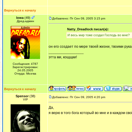
Вернуться к началу
Iowa
(49)
Добавлено: Пт Сен 09, 2005 3:15 pm
Дред-админ
Natty_Dreadlock писал(а):
И весь мир тоже создал Господь во мне?
он его создает по мере твоей жизни, твоими рук
_________________
этта ми, кощщки!
Сообщения: 4787
Зарегистрирован:
24.05.2005
Откуда: Мозгва
Вернуться к началу
Spensor
(38)
Добавлено: Пт Сен 09, 2005 4:20 pm
VIP
Да,
я верю в того бога который во мне и в каждом свой