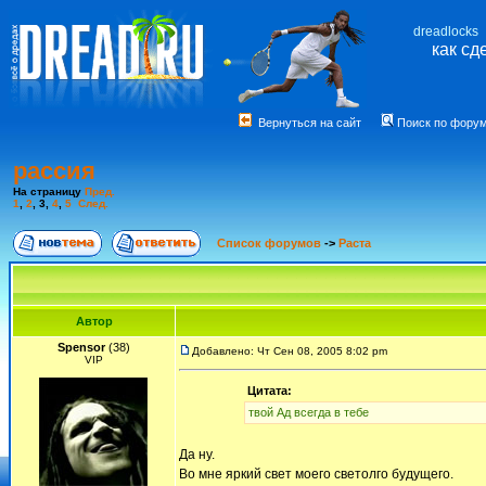
dreadlocks
как сд
Вернуться на сайт
Поиск по фору
рассия
На страницу
Пред.
1
,
2
,
3
,
4
,
5
След.
Список форумов
->
Раста
Автор
Spensor
(38)
Добавлено: Чт Сен 08, 2005 8:02 pm
VIP
Цитата:
твой Ад всегда в тебе
Да ну.
Во мне яркий свет моего светолго будущего.