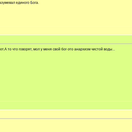
разумевал единого Бога.
т.А то что говорят, мол у меня свой бог-это анархизм чистой воды...