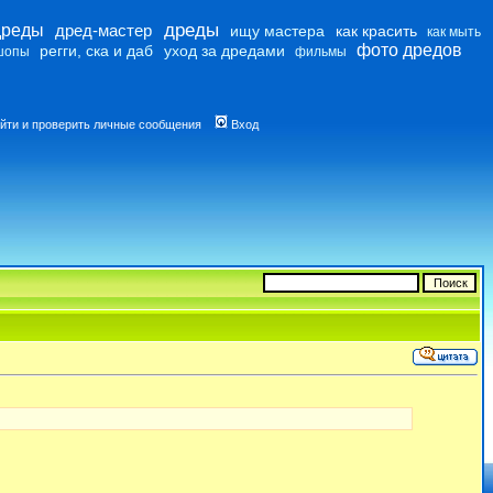
дреды
дреды
дред-мастер
ищу мастера
как красить
как мыть
фото дредов
регги, ска и даб
уход за дредами
шопы
фильмы
йти и проверить личные сообщения
Вход