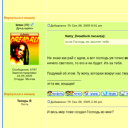
Вернуться к началу
Iowa
(49)
Добавлено: Пт Сен 09, 2005 9:01 am
Дред-админ
Natty_Dreadlock писал(а):
если Гоcподь не захочет тебе
Не знаю как рай с адом, а вот господь уж точно
в
ничего светлого, то его и не будет. Из-за тебя.
Сообщения: 4787
Зарегистрирован:
Подумай об этом. Ту жопу, которая вокруг нас тво
24.05.2005
_________________
Откуда: Мозгва
этта ми, кощщки!
Вернуться к началу
Теперь Я
Добавлено: Пт Сен 09, 2005 2:30 pm
Гость
И весь мир тоже создал Господь во мне?