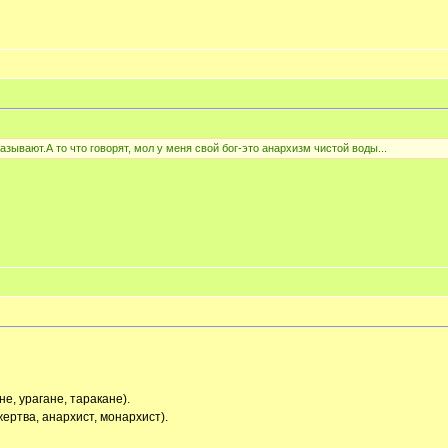
называют.А то что говорят, мол у меня свой бог-это анархизм чистой воды...
не, урагане, таракане).
ертва, анархист, монархист).