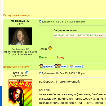
Вернуться к началу
mc Панама
(37)
Добавлено: Ср Сен 14, 2005 5:48 pm
Дред
Jahpapu писал(а):
да да да Бог один, просто его по разному 
Точно.
Сообщения: 86
Зарегистрирован: 11.06.2005
_________________
Откуда: Архангельск
Полун
очный
Бред
Вернуться к началу
Iowa
(49)
Добавлено: Чт Сен 15, 2005 2:42 pm
Дред-админ
разберемся с терминологией:
бог един.
он не в небесах, а в каждом (человеке, бамбуке, п
и в каждом он принимает новую форму (хищник, ж
каждая отдельная форма и цель - часть целого.