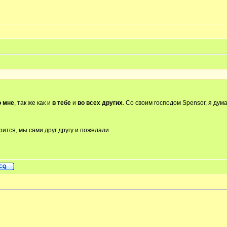
о мне
, так же как и
в тебе
и
во всех других
. Со своим господом Spensor, я дум
рится, мы сами друг другу и пожелали.