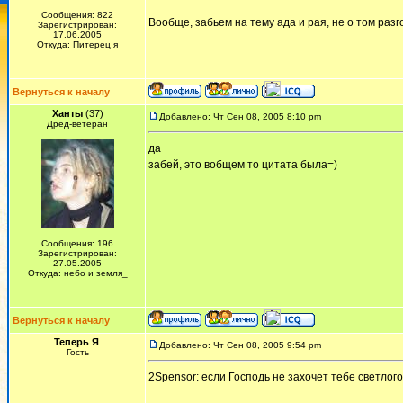
Сообщения: 822
Вообще, забьем на тему ада и рая, не о том разг
Зарегистрирован:
17.06.2005
Откуда: Питерец я
Вернуться к началу
Ханты
(37)
Добавлено: Чт Сен 08, 2005 8:10 pm
Дред-ветеран
да
забей, это вобщем то цитата была=)
Сообщения: 196
Зарегистрирован:
27.05.2005
Откуда: небо и земля_
Вернуться к началу
Теперь Я
Добавлено: Чт Сен 08, 2005 9:54 pm
Гость
2Spensor: если Гоcподь не захочет тебе светлого