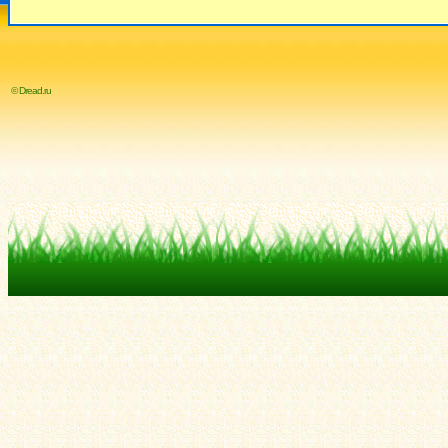
© Dread.ru