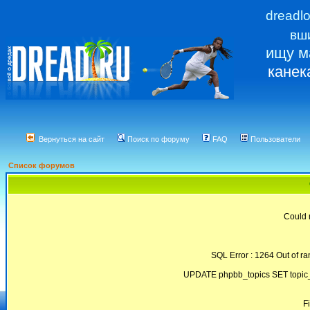
dreadl
вш
ищу м
канек
Вернуться на сайт
Поиск по форуму
FAQ
Пользователи
Список форумов
Could 
SQL Error : 1264 Out of ra
UPDATE phpbb_topics SET topic_
F