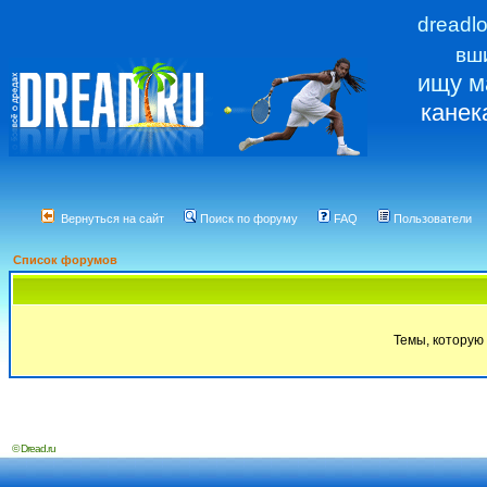
dreadl
вш
ищу м
канек
Вернуться на сайт
Поиск по форуму
FAQ
Пользователи
Список форумов
Темы, которую 
© Dread.ru