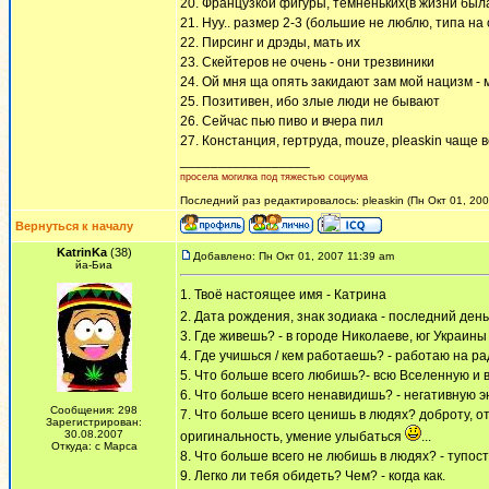
20. Французкой фигуры, тёмненьких(в жизни была
21. Нуу.. размер 2-3 (большие не люблю, типа на 
22. Пирсинг и дрэды, мать их
23. Скейтеров не очень - они трезвиники
24. Ой мня ща опять закидают зам мой нацизм - 
25. Позитивен, ибо злые люди не бывают
26. Сейчас пью пиво и вчера пил
27. Констанция, гертруда, mouze, pleaskin чаще в
_________________
просела могилка под тяжестью социума
Последний раз редактировалось: pleaskin (Пн Окт 01, 200
Вернуться к началу
KatrinKa
(38)
Добавлено: Пн Окт 01, 2007 11:39 am
йа-Биа
1. Твоё настоящее имя - Катрина
2. Дата рождения, знак зодиака - последний де
3. Где живешь? - в городе Николаеве, юг Украины
4. Где учишься / кем работаешь? - работаю на ра
5. Что больше всего любишь?- всю Вселенную и 
6. Что больше всего ненавидишь? - негативную эн
Сообщения: 298
7. Что больше всего ценишь в людях? доброту, о
Зарегистрирован:
30.08.2007
оригинальность, умение улыбаться
...
Откуда: с Марса
8. Что больше всего не любишь в людях? - тупост
9. Легко ли тебя обидеть? Чем? - когда как.