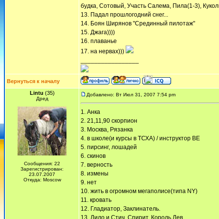
будка, Сотовый, Участь Салема, Пила(1-3), Куколь
13. Падал прошлогодний снег...
14. Боян Ширянов "Срединный пилотаж"
15. Джага))))
16. плаванье
17. на нервах)))
_________________
Вернуться к началу
Lintu
(35)
Добавлено: Вт Июл 31, 2007 7:54 pm
Дред
1. Анка
2. 21,11,90 скорпион
3. Москва, Рязанка
4. в школе(и курсы в ТСХА) / инструктор ВЕ
5. пирсинг, лошадей
6. скинов
Сообщения: 22
7. верность
Зарегистрирован:
8. измены
23.07.2007
Откуда: Moscow
9. нет
10. жить в огромном мегаполисе(типа NY)
11. кровать
12. Гладиатор, Заклинатель.
13. Лило и Стич, Спирит, Король Лев