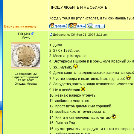
ПРОШУ ЛЮБИТЬ И НЕ ОБИЖАТЬ!
_________________
Когда у тебя во рту пистолет, и ты сжимаешь зуб
Вернуться к началу
TID
(34)
Добавлено: Сб Июл 21, 2007 2:11 am
Дред
1. Дима
2. 27.07.1992. рак.
3. Москва, р.Кожухово
4. Экстерном в школе и в рок-школе Красный Хим
5. ээ... музыку
6. Долго сидеть на одном местеи заниматся како
Сообщения: 32
Зарегистрирован:
7. Чуство юмора и позитивный взгляд на всё
17.07.2007
Откуда: Москва
8. Занудство,понты,и когда человек понимает то
9. Не я необитчив
10. незнаю наверн утонуть.
11. любимого места нет.
12. прост штоб фильм был хороший.
13. southpark хотя трудн сказать.
14. Книги я как неочень часто читаю
15. Липтон Рэд.
16. ну экстримальные радуют и то ток со сторо