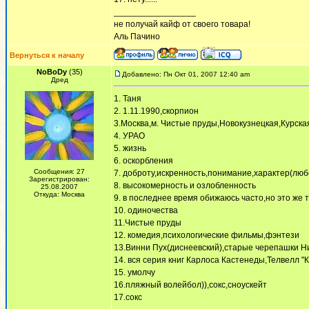
_________________
не получай кайф от своего товара!
Аль Пачино
Вернуться к началу
NoBoDy
(35)
Добавлено: Пн Окт 01, 2007 12:40 am
Дред
1. Таня
2. 1.11.1990,скорпион
3.Москва,м. Чистые пруды,Новокузнецкая,Курска
4. УРАО
5. жизнь
6. оскорбления
Сообщения: 27
7. доброту,искренность,понимание,характер(люб
Зарегистрирован:
8. высокомерность и озлобленность
25.08.2007
Откуда: Москва
9. в последнее время обижаюсь часто,но это же т
10. одиночества
11.Чистые пруды
12. комедия,психологические фильмы,фэнтези
13.Винни Пух(диснеевский),старые черепашки 
14. вся серия книг Карлоса Кастенеды,Телвелл "
15. умолчу
16.пляжный волейбол)),сокс,сноускейт
17.сокс