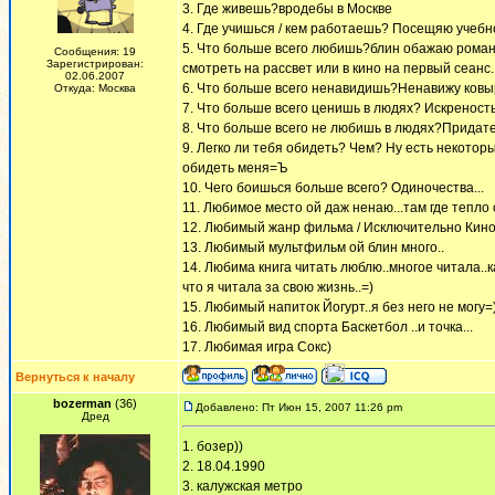
3. Где живешь?вродебы в Москве
4. Где учишься / кем работаешь? Посещяю учеб
5. Что больше всего любишь?блин обажаю романти
Сообщения: 19
Зарегистрирован:
смотреть на рассвет или в кино на первый сеанс..
02.06.2007
6. Что больше всего ненавидишь?Ненавижу ковырят
Откуда: Москва
7. Что больше всего ценишь в людях? Искреность 
8. Что больше всего не любишь в людях?Придатель
9. Легко ли тебя обидеть? Чем? Ну есть некоторы
обидеть меня=Ъ
10. Чего боишься больше всего? Одиночества...
11. Любимое место ой даж ненаю...там где тепло су
12. Любимый жанр фильма / Исключительно Кин
13. Любимый мультфильм ой блин много..
14. Любима книга читать люблю..многое читала.
что я читала за свою жизнь..=)
15. Любимый напиток Йогурт..я без него не могу=
16. Любимый вид спорта Баскетбол ..и точка...
17. Любимая игра Сокс)
Вернуться к началу
bozerman
(36)
Добавлено: Пт Июн 15, 2007 11:26 pm
Дред
1. бозер))
2. 18.04.1990
3. калужская метро