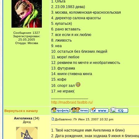
1. Ольга
2. 23.09.1983 дева)
3. москва, коломенская-красносельская
4. директор салона красоты
5. купаться)
6. рано вставать
Сообщения: 1327
7. все если я их люблю
Зарегистрирован:
25.05.2005
8. лживость
Откуда: Москва
9. неа
10. остаться без близких людей
11. море! любое
12. реквием по мечте и необратимость
13. футурама
14. книги стивена кинга
15. кофе
16. спорт зал
17. не играю(
_________________
http://madbraid.fastbb.ru/
Вернуться к началу
Ангелинка
(34)
Добавлено: Пт Июн 15, 2007 10:32 pm
Дред
1. Твоё настоящее имя Ангелинка я блин)
2. Дата рождения, знак зодиака 9 июня я близнец