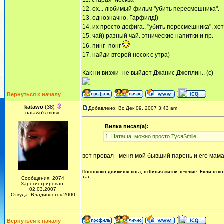
11. старая Москва
12. ох... любимый фильм "убить пересмешника".
13. однозначно, Гарфилд!)
14. их просто дофига.. "убить пересмешника", хот
15. чай) разный чай. этнические напитки и пр.
16. пинг- понг
17. найди второй носок с утра)
_________________
Как ни визжи- не выйдет Джанис Джоплин.. (с)
Вернуться к началу
katawo
(38)
Добавлено: Вс Дек 09, 2007 3:43 am
natawo's music
Вилка писал(а):
1. Наташа, можно просто ТусяSmile
вот провал - меня мой бывший парень и его мама
_________________
Постоянно движется нога, отбивая жизни течение. Если отсо
Сообщения: 2074
***
Зарегистрирован:
02.03.2007
Откуда: Владивосток-2000
Вернуться к началу