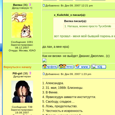
Вилка
(36)
Добавлено: Вс Дек 09, 2007 12:21 pm
Дред-говорун =)
x_Kulichiki_x писал(а):
Вилка писал(а):
1. Наташа, можно просто ТусяSmile
вот провал - меня мой бывший парень и 
Сообщения: 1061
Зарегистрирован:
да лан, а мне нра)
08.12.2007
Откуда: Москва, ЮАО
_________________
Как ни визжи- не выйдет Джанис Джоплин.. (с)
Вернуться к началу
Pill-girl
(38)
Добавлено: Вс Дек 09, 2007 1:23 pm
Дред-ветеран
1. Александра.
2. 31. мая, 1988г. Близнецы.
3. В Финке.
4. Ярвисеудун амматти институутти.
5. Свободу, сладкое....
6. Ложь, предательство.
Сообщения: 739
Зарегистрирован:
7. Честность и искренность.
19.08.2007