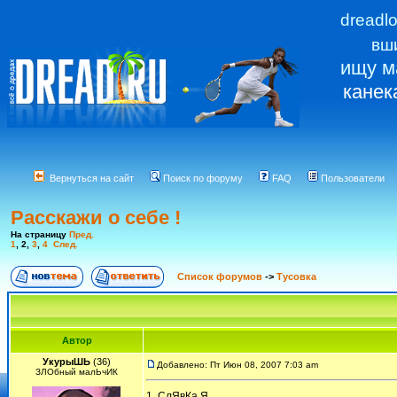
dreadl
вш
ищу м
канек
Вернуться на сайт
Поиск по форуму
FAQ
Пользователи
Расскажи о себе !
На страницу
Пред.
1
,
2
,
3
,
4
След.
Список форумов
->
Тусовка
Автор
УкурыШЬ
(36)
Добавлено: Пт Июн 08, 2007 7:03 am
ЗЛОбный малЬчИК
1. СлЯвКа Я...