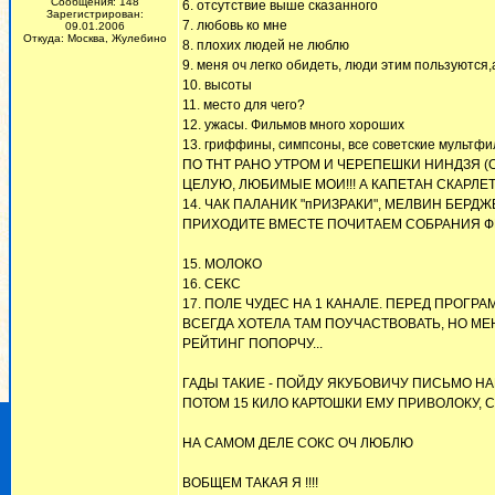
Сообщения: 148
6. отсутствие выше сказанного
Зарегистрирован:
7. любовь ко мне
09.01.2006
Откуда: Москва, Жулебино
8. плохих людей не люблю
9. меня оч легко обидеть, люди этим пользуются
10. высоты
11. место для чего?
12. ужасы. Фильмов много хороших
13. гриффины, симпсоны, все советские му
ПО ТНТ РАНО УТРОМ И ЧЕРЕПЕШКИ НИНДЗЯ 
ЦЕЛУЮ, ЛЮБИМЫЕ МОИ!!! А КАПЕТАН СКАРЛЕ
14. ЧАК ПАЛАНИК "пРИЗРАКИ", МЕЛВИН БЕРД
ПРИХОДИТЕ ВМЕСТЕ ПОЧИТАЕМ СОБРАНИЯ Ф
15. МОЛОКО
16. СЕКС
17. ПОЛЕ ЧУДЕС НА 1 КАНАЛЕ. ПЕРЕД ПРОГР
ВСЕГДА ХОТЕЛА ТАМ ПОУЧАСТВОВАТЬ, НО МЕН
РЕЙТИНГ ПОПОРЧУ...
ГАДЫ ТАКИЕ - ПОЙДУ ЯКУБОВИЧУ ПИСЬМО НА
ПОТОМ 15 КИЛО КАРТОШКИ ЕМУ ПРИВОЛОКУ, С
НА САМОМ ДЕЛЕ СОКС ОЧ ЛЮБЛЮ
ВОБЩЕМ ТАКАЯ Я !!!!