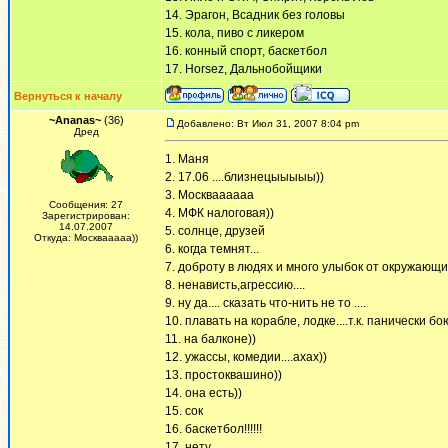
14. Эрагон, Всадник без головы
15. кола, пиво с ликером
16. конный спорт, баскетбол
17. Horsez, Дальнобойщики
Вернуться к началу
~Ananas~
(36)
Добавлено: Вт Июл 31, 2007 8:04 pm
Дред
1. Маня
2. 17.06 ....близнецыыыыы))
3. Москваааааа
Сообщения: 27
4. МФК налоговая))
Зарегистрирован:
14.07.2007
5. солнце, друзей
Откуда: Москвааааа))
6. когда темнят...
7. доброту в людях и много улыбок от окружающих
8. ненависть,агрессию....
9. ну да.... сказать что-нить не то ....
10. плавать на корабле, лодке....т.к. панически бо
11. на балконе))
12. ужассы, комедии....ахах))
13. простоквашино))
14. она есть))
15. сок
16. баскетбол!!!!!!
17. нету......