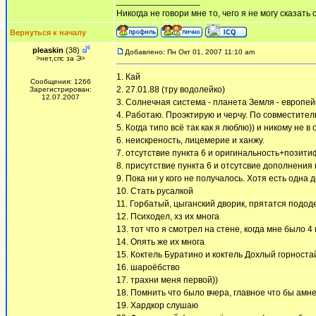
_________________
Никогда не говори мне то, чего я не могу сказать 
Вернуться к началу
pleaskin
(38)
Добавлено: Пн Окт 01, 2007 11:10 am
>нет,спс за Э>
1. Кай
Сообщения: 1266
2. 27.01.88 (тру водолейко)
Зарегистрирован:
12.07.2007
3. Солнечная система - планета Земля - европейс
4. Работаю. Проэктирую и черчу. По совместител
5. Когда типо всё так как я люблю)) и никому не 
6. неискреность, лицемерие и ханжу.
7. отсутствие пункта 6 и оригинальность+позити
8. присутствие пункта 6 и отсутсвие дополнения к
9. Пока ни у кого не получалось. Хотя есть одна
10. Стать русалкой
11. Горбатый, цыганский дворик, прятатся подо
12. Психодел, хз их многа
13. тот что я смотрел на стене, когда мне было 4
14. Опять же их многа
15. Коктель Буратино и коктель Дохлый горноста
16. шароёбство
17. трахни меня первой))
18. Помнить что было вчера, главное что бы ам
19. Хардкор слушаю