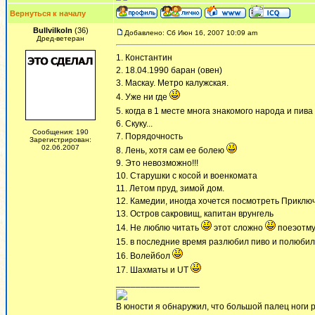
Вернуться к началу
Bullvilkoln
(36)
Добавлено: Сб Июн 16, 2007 10:09 am
Дред-ветеран
1. Константин
2. 18.04.1990 баран (овен)
3. Маскау. Метро калужская.
4. Уже ни где
5. когда в 1 месте многа знакомого народа и пива
6. Скуку...
Сообщения: 190
7. Порядочность
Зарегистрирован:
02.06.2007
8. Лень, хотя сам ее болею
9. Это невозможно!!!
10. Старушки с косой и военкомата
11. Летом пруд, зимой дом.
12. Камедии, иногда хочется посмотреть Приклю
13. Остров сакровищ, капитан врунгель
14. Не люблю читать
этот сложно
поеэотму
15. в последние время разлюбил пиво и полюби
16. Волейбол
17. Шахматы и UT
_________________
В юности я обнаружил, что большой палец ноги р