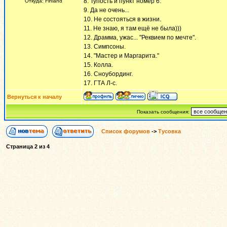
8. Тупость и пункт номер 6.
Откуда: Finland
9. Да не очень...
10. Не состояться в жизни.
11. Не знаю, я там ещё не была)))
12. Драмма, ужас... "Реквием по мечте".
13. Симпсоны.
14. "Мастер и Маргарита."
15. Колла.
16. Сноубординг.
17. ГТА Л-с.
Вернуться к началу
Показать сообщения:
Список форумов
->
Тусовка
Страница
2
из
4