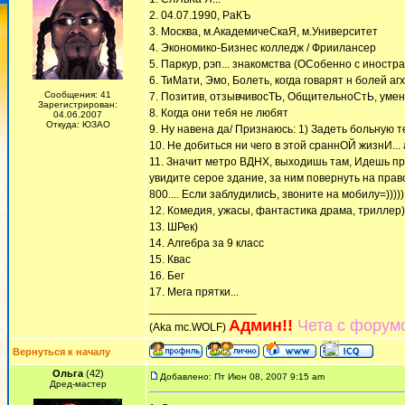
2. 04.07.1990, РаКЪ
3. Москва, м.АкадемичеСкаЯ, м.Университет
4. Экономико-Бизнес колледж / Фриилансер
5. Паркур, рэп... знакомства (ОСобенно с иностр
6. ТиМати, Эмо, Болеть, когда говарят н болей агх
Сообщения: 41
7. Позитив, отзывчивосТЬ, ОбщительноСтЬ, умение 
Зарегистрирован:
8. Когда они тебя не любят
04.06.2007
Откуда: ЮЗАО
9. Ну навена да/ Признаюсь: 1) Задеть больную т
10. Не добиться ни чего в этой сраннОЙ жизнИ... 
11. Значит метро ВДНХ, выходишь там, Идешь пр
увидите серое здание, за ним повернуть на право
800.... Если заблудилисЬ, звоните на мобилу=)))
12. Комедия, ужасы, фантастика драма, триллер)
13. ШРек)
14. Алгебра за 9 класс
15. Квас
16. Бег
17. Мега прятки...
_________________
Админ!!
Чета с форумо
(Aka mc.WOLF)
Вернуться к началу
Ольга
(42)
Добавлено: Пт Июн 08, 2007 9:15 am
Дред-мастер