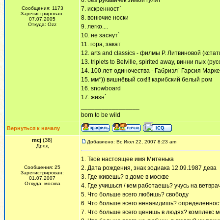
6. без рукавичек зимой гулят`
Сообщения: 1173
7. искренност`
Зарегистрирован:
8. вонючие носки
07.07.2005
Откуда: Ozz
9. легко....
10. не заснут`
11. гора, закат
12. arts and classics - филмы Р. Литвиновой (кс
13. triplets to Belville, spirited away, винни пых 
14. 100 лет одиночества - Габриэл` Гарсия Марке
15. мм*)) вишнёвый сок!!! карибский белый ром
16. snowboard
17. жизн`
_________________
born to be wild
Вернуться к началу
mcj
(38)
Добавлено: Вс Июл 22, 2007 8:23 am
Дред
1. Твоё настоящее имя Митенька
Сообщения: 25
2. Дата рождения, знак зодиака 12.09.1987 дева
Зарегистрирован:
3. Где живешь? в доме в москве
01.07.2007
Откуда: москва
4. Где учишься / кем работаешь? учусь на ветвра
5. Что больше всего любишь? свободу
6. Что больше всего ненавидишь? определеннос
7. Что больше всего ценишь в людях? комплекс 