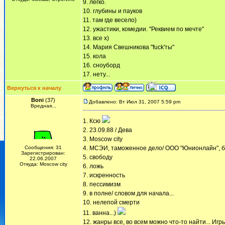
9. легко.
10. глубины и пауков
11. там где весело)
12. ужастики, комедии. "Реквием по мечте"
13. все х)
14. Мария Свешникова "fuck'ты"
15. кола
16. сноуборд
17. нету...
Вернуться к началу
Boni
(37)
Добавлено: Вт Июл 31, 2007 5:59 pm
Вредная...
1. Ксю
2. 23.09.88 / Дева
3. Moscow city
Сообщения: 31
4. МСЭИ, таможенное дело/ ООО "Юнионлайн", б
Зарегистрирован:
5. свободу
22.06.2007
Откуда: Moscow city
6. ложь
7. искренность
8. пессимизм
9. в полне/ словом для начала...
10. нелепой смерти
11. ванна...)
12. жанры все, во всем можно что-то найти... И