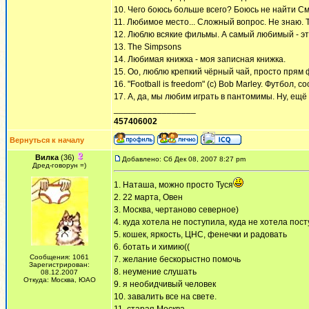
10. Чего боюсь больше всего? Боюсь не найти С
11. Любимое место... Сложный вопрос. Не знаю. То 
12. Люблю всякие фильмы. А самый любимый - эт 
13. The Simpsons
14. Любимая книжка - моя записная книжка.
15. Оо, люблю крепкий чёрный чай, просто прям 
16. "Football is freedom" (c) Bob Marley. Футбол,
17. А, да, мы любим играть в пантомимы. Ну, ещё 
_________________
457406002
Вернуться к началу
Вилка
(36)
Добавлено: Сб Дек 08, 2007 8:27 pm
Дред-говорун =)
1. Наташа, можно просто Туся
2. 22 марта, Овен
3. Москва, чертаново северное)
4. куда хотела не поступила, куда не хотела по
5. кошек, яркость, ЦНС, фенечки и радовать
6. ботать и химию((
Сообщения: 1061
7. желание бескорыстно помочь
Зарегистрирован:
8. неумение слушать
08.12.2007
Откуда: Москва, ЮАО
9. я необидчивый человек
10. завалить все на свете.