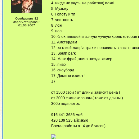
4. нигде не учусь, не работаю) пока!
5. Музыку
6. Гопоту и тп
Сообщения: 82
7. честность
Зарегистрирован:
8. лож
01.06.2007
9. неа
10. блох, клещей и всякую жучную хрень которая 
11. Амстердам
12. хз какой жанр\ страх и ненависть в лас вегаес
13. South park
14. Макс фрай, книга гнезда химер
15. пиво
16. сноуборд
17. Домино жжжот!!
17
_________________
от 1500 свои ( от длины зависит цена )
от 2000 с канеколоном ( тоже от длины )
300р подплетос
916 441 3686 моб
420 139 525 айсикью
Время работы от 4 до 8 часов)