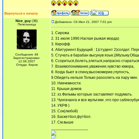
Вернуться к началу
Nice_guy
(36)
Добавлено: Сб Июл 21, 2007 7:01 pm
Пепельница
1. Сирожа
2. 31 июля 1990.Наглая рыжая морда)
3. Кирофф
4. Абитуриент.Будущий : 1)студент 2)солдат. Пе
Сообщения: 49
5. Стучать в барабан высунув язык.))Музыку.Общ
Зарегистрирован:
6. Ссориться,болеть,злиться,напрасно стараться
12.06.2007
Откуда: Киров
7. Взаимопонимание,уважение,чувство юмора,
8. Когда бьют в спину,высокомерие,глупость,
9.Обидеть нельзя.Только разозлить на пару мин.
10. Никчемности.
11. Крыши домов.
12. хз.Фильмы которые заставляют подумать.
13. Чунгачанга и все мультики ,что про саблезубу
14. УКРФ )
15. Сок(любой)
16. Баскетбол,футбол.
17. См.выше
_________________