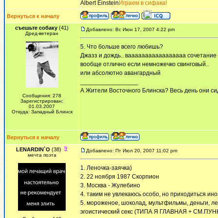
Albert Einstein
Играем в сифака!
Вернуться к началу
съешьте собаку
(41)
Добавлено: Вс Июн 17, 2007 4:22 pm
Дред-ветеран
5. Что больше всего любишь?
Джазз и дождь.. вааааааааааааааааа сочетание ,
вообще отлично если немножечко свинговый..
или абсолютно авангардный
_________________
А Жители Восточного Блинска? Весь день они сид
Сообщения: 278
Зарегистрирован:
01.03.2007
Откуда: Западный Блинск
Вернуться к началу
LENARDIN`O
(38)
Добавлено: Пт Июл 20, 2007 11:02 pm
мечта поэта
1. Леночка-заячка)
2. 22 ноября 1987 Скорпион
3. Москва - Жулебино
4. таким не увлекаюсь особо, но приходиться ино
5. мороженое, шоколад, мультфильмы, деньги, лет
эгоистический секс (ТИПА Я ГЛАВНАЯ + СМ.ПУНКТ