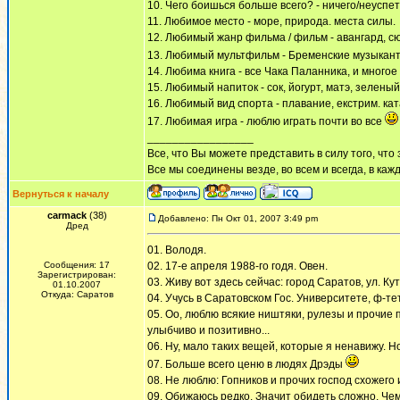
10. Чего боишься больше всего? - ничего/неуспет
11. Любимое место - море, природа. места силы.
12. Любимый жанр фильма / фильм - авангард, сю
13. Любимый мультфильм - Бременские музыкант
14. Любима книга - все Чака Паланника, и многое 
15. Любимый напиток - сок, йогурт, матэ, зеленый
16. Любимый вид спорта - плавание, екстрим. кат
17. Любимая игра - люблю играть почти во все
_________________
Все, что Вы можете представить в силу того, что 
Все мы соединены везде, во всем и всегда, в каж
Вернуться к началу
carmack
(38)
Добавлено: Пн Окт 01, 2007 3:49 pm
Дред
01. Володя.
Сообщения: 17
02. 17-е апреля 1988-го годя. Овен.
Зарегистрирован:
03. Живу вот здесь сейчас: город Саратов, ул. Кут
01.10.2007
Откуда: Саратов
04. Учусь в Саратовском Гос. Университете, ф-т
05. Оо, люблю всякие ништяки, рулезы и прочие 
улыбчиво и позитивно...
06. Ну, мало таких вещей, которые я ненавижу. Но
07. Больше всего ценю в людях Дрэды
08. Не люблю: Гопников и прочих господ схожего
09. Обижаюсь редко. Значит обидеть сложно. Чем