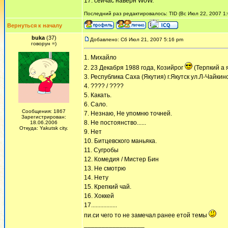
17. сейчас наверн WoW.
Последний раз редактировалось: TID (Вс Июл 22, 2007 1:
Вернуться к началу
buka
(37)
Добавлено: Сб Июл 21, 2007 5:16 pm
говорун =)
1. Михайло
2. 23 Декабря 1988 года, Козийрог
(Терпкий а 
3. Республика Саха (Якутия) г.Якутск ул.Л-Чайкин
4. ???? / ????
5. Какать.
6. Сало.
Сообщения: 1867
7. Незнаю, Не упомню точней.
Зарегистрирован:
8. Не постоянство......
18.06.2006
Откуда: Yakutsk city.
9. Нет
10. Битцевского маньяка.
11. Сугробы
12. Комедия / Мистер Бин
13. Не смотрю
14. Нету
15. Крепкий чай.
16. Хоккей
17.................
пи.си чего то не замечал ранее етой темы
_________________