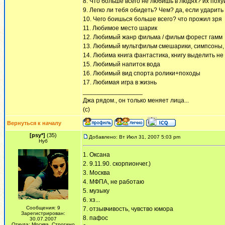
8. Что больше всего не любишь в людях? их поху
9. Легко ли тебя обидеть? Чем? да, если ударить
10. Чего боишься больше всего? что прожил зря
11. Любимое место шарик
12. Любимый жанр фильма / фильм форест гамм
13. Любимый мультфильм смешарики, симпсоны,
14. Любима книга фантастика, книгу выделить не м
15. Любимый напиток вода
16. Любимый вид спорта ролики+походы
17. Любимая игра в жизнь
_________________
Джа рядом., он только меняет лица...
(с)
Вернуться к началу
[psy*]
(35)
Добавлено: Вт Июл 31, 2007 5:03 pm
Нуб
1. Оксана
2. 9.11.90. скорпиончег.)
3. Москва
4. МФПА, не работаю
5. музыку
6. хз...
Сообщения: 9
7. отзывчивость, чувство юмора
Зарегистрирован:
8. пафос
30.07.2007
Откуда: Москва, Строгино