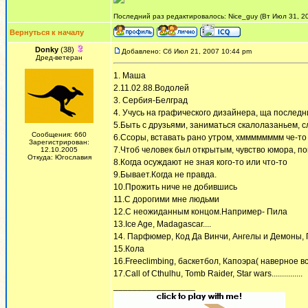
Последний раз редактировалось: Nice_guy (Вт Июл 31, 20
Вернуться к началу
Donky
(38)
Добавлено: Сб Июл 21, 2007 10:44 pm
Дред-ветеран
1. Маша
2.11.02.88.Водолей
3. Сербия-Белград
4. Учусь на графического дизайнера, ща последн
5.Быть с друзьями, заниматься скалолазаньем, сл
Сообщения: 660
6.Ссоры, вставать рано утром, хмммммммм че-т
Зарегистрирован:
7.Чтоб человек был открытым, чувство юмора, п
12.10.2005
Откуда: Югославия
8.Когда осуждают не зная кого-то или что-то
9.Бывает.Когда не правда.
10.Прожить ниче не добившись
11.С дорогими мне людьми
12.С неожиданным концом.Например- Пила
13.Ice Age, Madagascar....
14. Парфюмер, Код Да Винчи, Ангелы и Демоны, 
15.Кола
16.Freeclimbing, баскетбол, Капоэра( наверное вс
17.Call of Cthulhu, Tomb Raider, Star wars...............
_________________